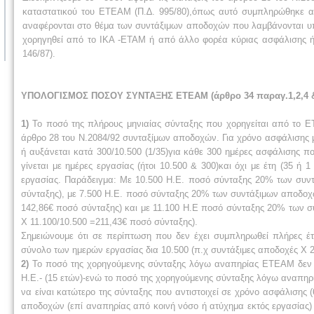
καταστατικού του ΕΤΕΑΜ (Π.∆. 995/80),όπως αυτό συμπληρώθηκε από
αναφέρονται στο θέμα των συντάξιμων αποδοχών που λαμβάνονται υπ
χορηγηθεί από το ΙΚΑ -ΕΤΑΜ ή από άλλο φορέα κύριας ασφάλισης ή υ
146/87).
ΥΠΟΛΟΓΙΣΜΟΣ ΠΟΣΟΥ ΣΥΝΤΑΞΗΣ ΕΤΕΑΜ (άρθρο 34 παραγ.1,2,4 & 5
1)
Το ποσό της πλήρους μηνιαίας σύνταξης που χορηγείται από το 
άρθρο 28 του Ν.2084/92 συνταξίμων αποδοχών. Για χρόνο ασφάλισης 
ή αυξάνεται κατά 300/10.500 (1/35)για κάθε 300 ημέρες ασφάλισης π
γίνεται με ημέρες εργασίας (ήτοι 10.500 & 300)και όχι με έτη (35
εργασίας. Παράδειγμα: Με 10.500 Η.Ε. ποσό σύνταξης 20% των συν
σύνταξης), με 7.500 Η.Ε. ποσό σύνταξης 20% των συντάξιμων αποδοχ
142,86€ ποσό σύνταξης) και με 11.100 Η.Ε ποσό σύνταξης 20% των σ
Χ 11.100/10.500 =211,43€ ποσό σύνταξης).
Σημειώνουμε ότι σε περίπτωση που δεν έχει συμπληρωθεί πλήρες έτ
σύνολο των ημερών εργασίας δια 10.500 (π.χ συντάξιμες αποδοχές Χ 
2)
Το ποσό της χορηγούμενης σύνταξης λόγω αναπηρίας ΕΤΕΑΜ δεν μπο
Η.Ε.- (15 ετών)-ενώ το ποσό της χορηγούμενης σύνταξης λόγω αναπηρ
να είναι κατώτερο της σύνταξης που αντιστοιχεί σε χρόνο ασφάλισης 
αποδοχών (επί αναπηρίας από κοινή νόσο ή ατύχημα εκτός εργασίας)