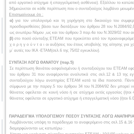
από εργατικό ατύχημα ή επαγγελματική ασθένεια). Εξάλλου το κατώ
34)μειώνεται σε κάθε περίπτωση που ο συνταξιούχος λαμβάνει μειωμέν
Επισημαίνουμε ότι :
α)
για τον υπολογισμό και τη χορήγηση στο δικαιούχο του συμφ
προσδιορισθείσες βάσει των διατάξεων του άρθρου 28 του Ν.2084/92,
ως ανωτέρω Νόμου ,ως και του άρθρου 3 παρ.4α του Ν.3029/02 που α
β)
στο ποσό σύνταξης ΕΤΕΑΜ που προκύπτει από τον προαναφερόμενο υπ
χ ο ρ η γ ο ύ ν τ α ι οι αυξήσεις του έτους υποβολής της αίτησης για
μ΄ αυτές του ΙΚΑ -ΕΤΑΜ(σελ.6 της 75/02 εγκυκλίου).
ΣΥΝΤΑΞΗ ΛΟΓΩ ΘΑΝΑΤΟΥ (παρ.5)
Σε περίπτωση θανάτου ασφαλισμένου ή συνταξιούχου του ΕΤΕΑΜ εφαρμ
του άρθρου 31 που αναφέρονται αναλυτικά στις σελ.12 & 13 της ε
συνταξιούχου λόγω αναπηρίας ΕΤΕΑΜ κατά τα ίδια ποσοστά. Πάντ
σύμφωνα με την παραγ.5 του άρθρου 34 του Ν.2084/92 δεν μπορεί ν
θάνατος οφείλεται σε κοινή νόσο ή σε ατύχημα εκτός εργασίας (ήτο
θάνατος οφείλεται σε εργατικό ατύχημα ή επαγγελματική νόσο (ήτοι 6.
ΠΑΡΑΔΕΙΓΜΑ ΥΠΟΛΟΓΙΣΜΟΥ ΠΟΣΟΥ ΣΥΝΤΑΞΗΣ ΛΟΓΩ ΑΝΑΠΗΡΙ
Λαμβάνοντας υπόψη το παράδειγμα το αναφερόμενο στις σελ.15 &.16 
διαμορφώνονται ως κατωτέρω :