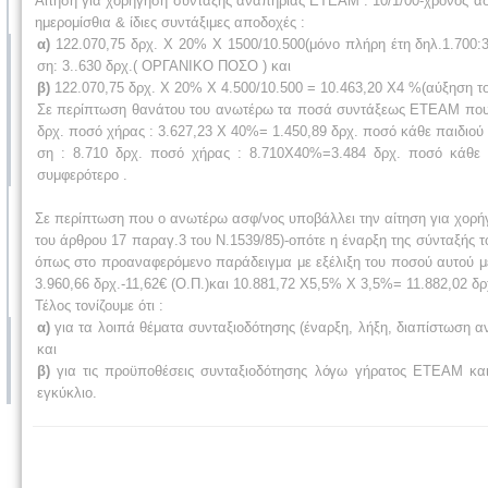
Αίτηση για χορήγηση σύνταξης αναπηρίας ΕΤΕΑΜ : 10/1/00-χρόνος ασφά
ημερομίσθια & ίδιες συντάξιμες αποδοχές :
α)
122.070,75 δρχ. Χ 20% Χ 1500/10.500(μόνο πλήρη έτη δηλ.1.700:
ση: 3..630 δρχ.( ΟΡΓΑΝΙΚΟ ΠΟΣΟ ) και
β)
122.070,75 δρχ. Χ 20% Χ 4.500/10.500 = 10.463,20 Χ4 %(αύξηση τ
Σε περίπτωση θανάτου του ανωτέρω τα ποσά συντάξεως ΕΤΕΑΜ που δικ
δρχ. ποσό χήρας : 3.627,23 Χ 40%= 1.450,89 δρχ. ποσό κάθε παιδιού
ση : 8.710 δρχ. ποσό χήρας : 8.710Χ40%=3.484 δρχ. ποσό κάθε 
συμφερότερο .
Σε περίπτωση που ο ανωτέρω ασφ/νος υποβάλλει την αίτηση για χορή
του άρθρου 17 παραγ.3 του Ν.1539/85)-οπότε η έναρξη της σύνταξής 
όπως στο προαναφερόμενο παράδειγμα με εξέλιξη του ποσού αυτού με
3.960,66 δρχ.-11,62€ (Ο.Π.)και 10.881,72 Χ5,5% Χ 3,5%= 11.882,02 δρχ
Τέλος τονίζουμε ότι :
α)
για τα λοιπά θέματα συνταξιοδότησης (έναρξη, λήξη, διαπίστωση αν
και
β)
για τις προϋποθέσεις συνταξιοδότησης λόγω γήρατος ΕΤΕΑΜ και
εγκύκλιο.