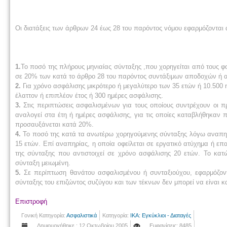
Οι διατάξεις των άρθρων 24 έως 28 του παρόντος νόμου εφαρμόζονται 
1.
Το ποσό της πλήρους μηνιαίας σύνταξης ,που χορηγείται από τους φ
σε 20% των κατά το άρθρο 28 του παρόντος συντάξιμων αποδοχών ή 
2.
Για χρόνο ασφάλισης μικρότερο ή μεγαλύτερο των 35 ετών ή 10.500 
έλαττον ή επιπλέον έτος ή 300 ημέρες ασφάλισης.
3.
Στις περιπτώσεις ασφαλισμένων για τους οποίους συντρέχουν οι π
αναλογεί στα έτη ή ημέρες ασφάλισης, για τις οποίες καταβλήθηκαν
προσαυξάνεται κατά 20%.
4.
Το ποσό της κατά τα ανωτέρω χορηγούμενης σύνταξης λόγω αναπηρία
15 ετών. Επί αναπηρίας, η οποία οφείλεται σε εργατικό ατύχημα ή επ
της σύνταξης που αντιστοιχεί σε χρόνο ασφάλισης 20 ετών. Το κατ
σύνταξη μειωμένη.
5.
Σε περίπτωση θανάτου ασφαλισμένου ή συνταξιούχου, εφαρμόζοντ
σύνταξης του επιζώντος συζύγου και των τέκνων δεν μπορεί να είναι
Επιστροφή
Γονική Κατηγορία:
Ασφαλιστικά
Κατηγορία:
ΙΚΑ: Εγκύκλιοι - Διαταγές
Δημιουργήθηκε : 12 Οκτωβρίου 2005
Εμφανίσεις: 8485