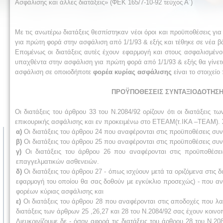
Ασφάλισης και άλλες διατάξεις» (ΦΕΚ 165/7-10-92 τεύχος Α΄)
Με τις ανωτέρω διατάξεις θεσπίστηκαν νέοι όροι και προϋποθέσεις γ
για πρώτη φορά στην ασφάλιση από 1/1/93 & εξής και τέθηκε σε νέα 
Επομένως οι διατάξεις αυτές έχουν εφαρμογή και στους ασφαλισμένο
υπαχθέντα στην ασφάλιση για πρώτη φορά από 1/1/93 & εξής θα γίνετ
ασφάλιση σε οποιοδήποτε
φορέα κυρίας ασφάλισης
είναι το στοιχεί
ΠΡΟΫΠΟΘΕΣΕΙΣ ΣΥΝΤΑΞΙΟΔΟΤΗΣΗΣ 
Οι διατάξεις του άρθρου 33 του Ν.2084/92 ορίζουν ότι οι διατάξεις
επικουρικής ασφάλισης και εν προκειμένω στο ΕΤΕΑΜ(τ.ΙΚΑ –ΤΕΑΜ). 
α)
Οι διατάξεις του άρθρου 24 που αναφέρονται στις προϋποθέσεις συ
β)
Οι διατάξεις του άρθρου 25 που αναφέρονται στις προϋποθέσεις συντ
γ)
Οι διατάξεις του άρθρου 26 που αναφέρονται στις προϋποθέσει
επαγγελματικών ασθενειών.
δ)
Οι διατάξεις του άρθρου 27
-
όπως ισχύουν μετά τα οριζόμενα στις δι
εφαρμογή του οποίου θα σας δοθούν με εγκύκλιο προσεχώς)
-
που αν
φορέων κύριας ασφάλισης και
ε)
Οι διατάξεις του άρθρου 28 που αναφέρονται στις αποδοχές που λα
διατάξεις των άρθρων 25 ,26,27 και 28 του Ν.2084/92 σας έχουν κοινο
Διευκρινίζουμε δε - όσον αφορά τις διατάξεις του άρθρου 28 του Ν.20