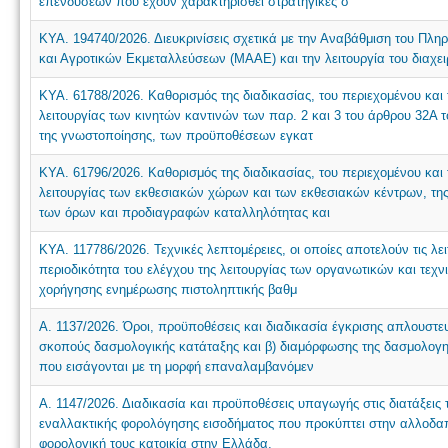
επενδύσεων που έχουν χαρακτηρισθεί στρατηγικές σ
ΚΥΑ. 194740/2026. Διευκρινίσεις σχετικά με την Αναβάθμιση του Π
και Αγροτικών Εκμεταλλεύσεων (ΜΑΑΕ) και την λειτουργία του διαχειρι
ΚΥΑ. 61788/2026. Καθορισμός της διαδικασίας, του περιεχομένου και
λειτουργίας των κινητών καντινών των παρ. 2 και 3 του άρθρου 32Α τ
της γνωστοποίησης, των προϋποθέσεων εγκατ
ΚΥΑ. 61796/2026. Καθορισμός της διαδικασίας, του περιεχομένου και
λειτουργίας των εκθεσιακών χώρων και των εκθεσιακών κέντρων, της
των όρων και προδιαγραφών καταλληλότητας και
ΚΥΑ. 117786/2026. Τεχνικές λεπτομέρειες, οι οποίες αποτελούν τις λ
περιοδικότητα του ελέγχου της λειτουργίας των οργανωτικών και τεχ
χορήγησης ενημέρωσης πιστοληπτικής βαθμ
Α. 1137/2026. Όροι, προϋποθέσεις και διαδικασία έγκρισης απλουστευ
σκοπούς δασμολογικής κατάταξης και β) διαμόρφωσης της δασμολογη
που εισάγονται με τη μορφή επαναλαμβανόμεν
Α. 1147/2026. Διαδικασία και προϋποθέσεις υπαγωγής στις διατάξεις 
εναλλακτικής φορολόγησης εισοδήματος που προκύπτει στην αλλοδ
φορολογική τους κατοικία στην Ελλάδα.