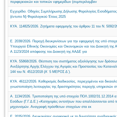
περιφερειακών και τοπικών εφημερίδων (συμπεριλαμβαν
Εγχειρίδιο. Οδηγίες Συμπλήρωσης Δήλωσης Φορολογίας Εισοδήματο
(έντυπο Ν) Φορολογικού Έτους 2025
ΚΥΑ. 114825/2026. Ζητήματα εφαρμογής του άρθρου 11 του Ν. 5092/20
Ε. 2038/2026. Παροχή διευκρινίσεων για την εφαρμογή της υπό στοιχ
Υπουργού Εθνικής Οικονομίας και Οικονομικών και του Διοικητή της Α
Α.1123/2024 απόφασης του Διοικητή της ΑΑΔΕ για
ΚΥΑ. 55868/2026. Θέσπιση του συστήματος αξιολόγησης των δράσεων
Ανεξάρτητης Αρχής Ελέγχου της Αγοράς και Προστασίας του Καταναλ
144 του Ν. 4512/2018 (Α΄ 5 ΜΕΡΟΣ Δ΄).
ΚΥΑ. 46112/2026. Καθορισμός διαδικασίας, περιεχομένου και δικαιο
γνωστοποίηση λειτουργίας της δραστηριότητας παροχής υπηρεσιών 
Α. 1134/2026. Τροποποίηση της υπό στοιχεία ΠΟΛ.1002/31.12.2014 
Εσόδων (Γ.Γ.Δ.Ε.) «Κατηγορίες οντοτήτων που απαλλάσσονται από 
μηχανισμών. Αναγραφή πρόσθετων στοιχείων στα εκ
Ε. 2035/2026. Διευκρινίσεις αναφορικά με τη δυνατότητα αναδρομικ