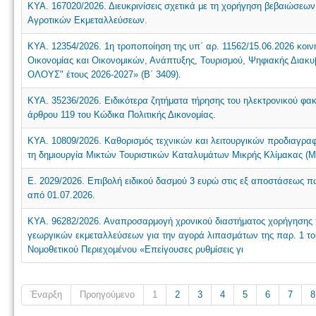
ΚΥΑ. 167020/2026. Διευκρινίσεις σχετικά με τη χορήγηση βεβαιώσε
Αγροτικών Εκμεταλλεύσεων.
ΚΥΑ. 12354/2026. 1η τροποποίηση της υπ΄ αρ. 11562/15.06.2026 κο
Οικονομίας και Οικονομικών, Ανάπτυξης, Τουρισμού, Ψηφιακής Δι
ΟΛΟΥΣ" έτους 2026-2027» (Β΄ 3409).
ΚΥΑ. 35236/2026. Ειδικότερα ζητήματα τήρησης του ηλεκτρονικού φα
άρθρου 119 του Κώδικα Πολιτικής Δικονομίας.
ΚΥΑ. 10809/2026. Καθορισμός τεχνικών και λειτουργικών προδιαγρ
τη δημιουργία Μικτών Τουριστικών Καταλυμάτων Μικρής Κλίμακας (
Ε. 2029/2026. Επιβολή ειδικού δασμού 3 ευρώ στις εξ αποστάσεως 
από 01.07.2026.
ΚΥΑ. 96282/2026. Αναπροσαρμογή χρονικού διαστήματος χορήγησης τ
γεωργικών εκμεταλλεύσεων για την αγορά λιπασμάτων της παρ. 1 το
Νομοθετικού Περιεχομένου «Επείγουσες ρυθμίσεις γι
Έναρξη
Προηγούμενο
1
2
3
4
5
6
7
8