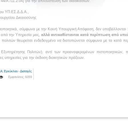
44/Α΄/11.2.04) για την απλούστευση των διαδικασιών.
του ΥΠ.ΕΣ.∆.∆.Α.,
πουργείου ∆ικαιοσύνης
τοποιητικά, σύμφωνα με την Κοινή Υπουργική Απόφαση, δεν υποβάλλονται π
ι από την Υπηρεσία μας,
αλλά αντικαθίστανται κατά περίπτωση από υπεύ
ν πολιτών θεωρείται ενδεδειγμένο να διατυπώνεται σύμφωνα με τα κατά π
α Εξυπηρέτησης Πολιτών), αντί των προαναφερομένων πιστοποιητικών, π
διες υπηρεσίες για την έκδοση διοικητικών πράξεων.
ΚΑ: Εγκύκλιοι - Διαταγές
Εμφανίσεις: 6059