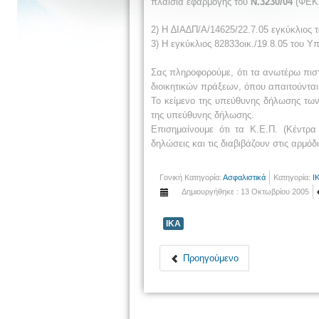
πλαίσια εφαρμογής του
Ν.3230/04
(ΦΕΚ 
2) Η ∆ΙΑ∆Π/Α/14625/22.7.05 εγκύκλιος 
3) Η εγκύκλιος 82833οικ./19.8.05 του Υ
Σας πληροφορούμε, ότι τα ανωτέρω πισ
διοικητικών πράξεων, όπου απαιτούντα
Το κείμενο της υπεύθυνης δήλωσης τω
της υπεύθυνης δήλωσης.
Επισημαίνουμε ότι τα Κ.Ε.Π. (Κέντρ
δηλώσεις και τις διαβιβάζουν στις αρμό
Γονική Κατηγορία:
Ασφαλιστικά
Κατηγορία:
Ι
Δημιουργήθηκε : 13 Οκτωβρίου 2005
ΙΚΑ
Προηγούμενο