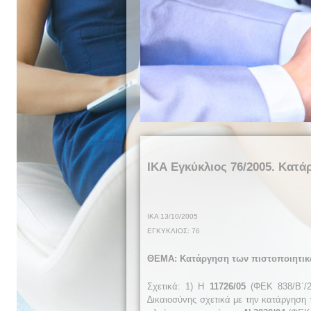
ΙΚΑ Εγκύκλιος 76/2005. Κατά
Ι
ΚΑ 1
3/
10
/2005
ΕΓΚΥΚΛΙΟΣ:
76
ΘΕΜΑ: Κατάργηση των πιστοποιητικώ
Σχετικά: 1) Η
11726/05
(ΦΕΚ 838/Β΄/
∆ικαιοσύνης σχετικά με την κατάργηση