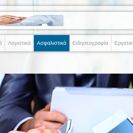
ά
Λογιστικά
Ασφαλιστικά
Ειδησεογραφία
Εργατικ