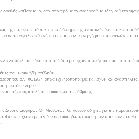
ς οφειλής καθίσταται άμεσα απαιτητό με τα αναλογούντα τέλη καθυστέρησης
εις της παρούσης, τόσο κατά το διάστημα της αναστολής όσο και κατά το δ
ρούνται ασφαλιστικά ενήμερα ως τηρούντα ενεργή ρύθμιση οφειλών και τους
ων αναστέλλεται, τόσο κατά το διάστημα της αναστολής όσο και κατά το δι
θήκες που έχουν ήδη επιβληθεί.
άβαση του α.ν. 86/1967, όπως έχει τροποποιηθεί και ισχύει και αναστέλλεται
ση του ίδιου νόμου.
 ο υπόχρεος απολέσει το δικαίωμα της ρύθμισης.
ο της Δ/νσης Εισφορών Μη Μισθωτών, θα δοθούν οδηγίες για την παραμετρο
 μισθωτών, σχετικά με την διεκπεραίωση/καταχώρηση των αιτήσεων που θα υ
ς.