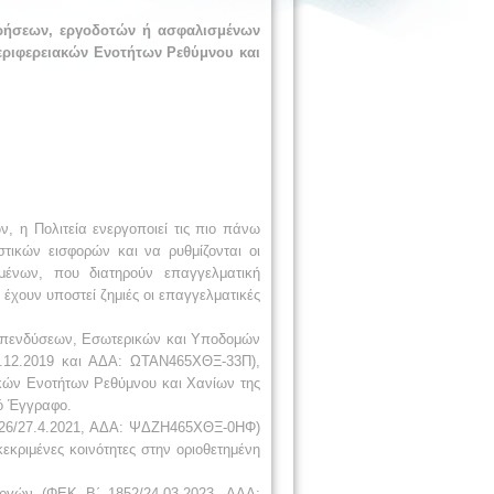
ρήσεων, εργοδοτών ή ασφαλισμένων
εριφερειακών Ενοτήτων Ρεθύμνου και
, η Πολιτεία ενεργοποιεί τις πιο πάνω
τικών εισφορών και να ρυθμίζονται οι
μένων, που διατηρούν επαγγελματική
έχουν υποστεί ζημιές οι επαγγελματικές
 Επενδύσεων, Εσωτερικών και Υποδομών
.12.2019 και ΑΔΑ: ΩΤΑΝ465ΧΘΞ-33Π),
ακών Ενοτήτων Ρεθύμνου και Χανίων της
κό Έγγραφο.
1726/27.4.2021, ΑΔΑ: ΨΔΖΗ465ΧΘΞ-0ΗΦ)
κριμένες κοινότητες στην οριοθετημένη
υργών (ΦΕΚ B΄ 1852/24.03.2023, ΑΔΑ: