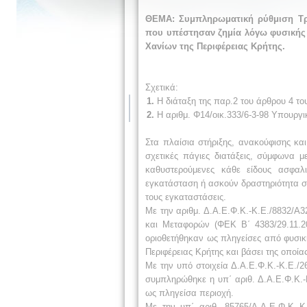
ΘΕΜΑ:
Συμπληρωματική ρύθμιση Τρ
που υπέστησαν ζημία λόγω φυσικής 
Χανίων της Περιφέρειας Κρήτης.
Σχετικά:
1.
Η διάταξη της παρ.2 του άρθρου 4 το
2.
Η αριθμ. Φ14/οικ.333/6-3-98 Υπουργ
Στα πλαίσια στήριξης, ανακούφισης κα
σχετικές πάγιες διατάξεις, σύμφωνα 
καθυστερούμενες κάθε είδους ασφαλ
εγκατάσταση ή ασκούν δραστηριότητα σε
τους εγκαταστάσεις.
Με την αριθμ. Δ.Α.Ε.Φ.Κ.-Κ.Ε./8832/
και Μεταφορών (ΦΕΚ Β΄ 4383/29.11.
οριοθετήθηκαν ως πληγείσες από φυσικ
Περιφέρειας Κρήτης και βάσει της οποί
Με την υπό στοιχεία Δ.Α.Ε.Φ.Κ.-Κ.Ε.
συμπληρώθηκε η υπ΄ αριθ. Δ.Α.Ε.Φ.Κ.-
ως πληγείσα περιοχή.
Με την υπ΄ αριθ. 85765/Δ.Α.Ε.Φ.Κ.-