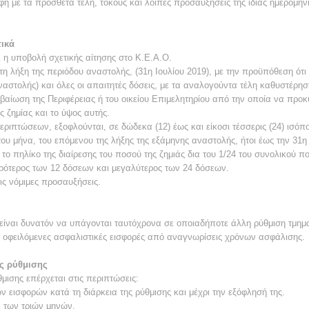
ή με τα πρόσθετα τέλη, τόκους και λοιπές προσαυξήσεις της ίδιας ημερομηνί
τικά
ι η υποβολή σχετικής αίτησης στο Κ.Ε.Α.Ο.
τη λήξη της περιόδου αναστολής, (31η Ιουλίου 2019), με την προϋπόθεση ότ
ναστολής) και όλες οι απαιτητές δόσεις, με τα αναλογούντα τέλη καθυστέρησ
βαίωση της Περιφέρειας ή του οικείου Επιμελητηρίου από την οποία να προκύ
 ζημίας και το ύψος αυτής.
ριπτώσεων, εξοφλούνται, σε δώδεκα (12) έως και είκοσι τέσσερις (24) ισόπ
υ μήνα, του επόμενου της λήξης της εξάμηνης αναστολής, ήτοι έως την 31η
το πηλίκο της διαίρεσης του ποσού της ζημιάς δια του 1/24 του συνολικού 
ικρότερος των 12 δόσεων και μεγαλύτερος των 24 δόσεων.
ις νόμιμες προσαυξήσεις.
είναι δυνατόν να υπάγονται ταυτόχρονα σε οποιαδήποτε άλλη ρύθμιση τμημ
 οφειλόμενες ασφαλιστικές εισφορές από αναγνωρίσεις χρόνων ασφάλισης.
ς ρύθμισης
μισης επέρχεται στις περιπτώσεις:
εισφορών κατά τη διάρκεια της ρύθμισης και μέχρι την εξόφλησή της.
 των τριών μηνών.