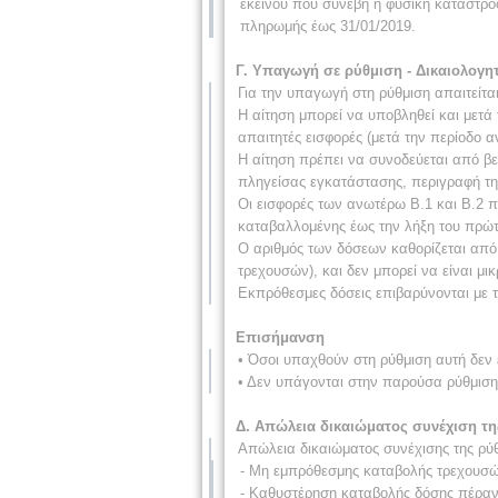
εκείνου που συνέβη η φυσική καταστροφ
πληρωμής έως 31/01/2019.
Γ. Υπαγωγή σε ρύθμιση - Δικαιολογη
Για την υπαγωγή στη ρύθμιση απαιτείτα
Η αίτηση μπορεί να υποβληθεί και μετά 
απαιτητές εισφορές (μετά την περίοδο α
Η αίτηση πρέπει να συνοδεύεται από βε
πληγείσας εγκατάστασης, περιγραφή της
Οι εισφορές των ανωτέρω Β.1 και Β.2 πε
καταβαλλομένης έως την λήξη του πρώτο
Ο αριθμός των δόσεων καθορίζεται από 
τρεχουσών), και δεν μπορεί να είναι μ
Εκπρόθεσμες δόσεις επιβαρύνονται με τ
Επισήμανση
• Όσοι υπαχθούν στη ρύθμιση αυτή δεν 
• Δεν υπάγονται στην παρούσα ρύθμιση
Δ. Απώλεια δικαιώματος συνέχιση τη
Απώλεια δικαιώματος συνέχισης της ρύθ
- Μη εμπρόθεσμης καταβολής τρεχουσών 
- Καθυστέρηση καταβολής δόσης πέραν