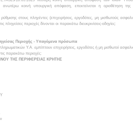
ανωτέρω κοινή υπουργική απόφαση, επεκτείνεται η οριοθέτηση της π
ς ρύθμισης στους πληγέντες (επιχειρήσεις, εργοδότες, μη μισθωτούς ασφαλ
ς πληγείσες περιοχές δίνονται οι παρακάτω διευκρινίσεις-οδηγίες:
ληγείσας Περιοχής - Υπαγόμενα πρόσωπα
ληρωματικών Υ.Α. εμπίπτουν επιχειρήσεις, εργοδότες ή μη μισθωτοί ασφαλι
τις παρακάτω περιοχές:
ΜΝΟΥ ΤΗΣ ΠΕΡΙΦΕΡΕΙΑΣ ΚΡΗΤΗΣ
ΟΥ
Α
ών