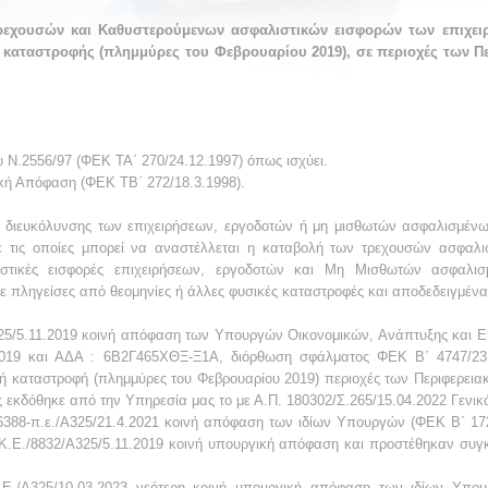
εχουσών και Καθυστερούμενων ασφαλιστικών εισφορών των επιχει
καταστροφής (πλημμύρες του Φεβρουαρίου 2019), σε περιοχές των Π
υ Ν.2556/97 (ΦΕΚ ΤΑ΄ 270/24.12.1997) όπως ισχύει.
ική Απόφαση (ΦΕΚ ΤΒ΄ 272/18.3.1998).
ι διευκόλυνσης των επιχειρήσεων, εργοδοτών ή μη μισθωτών ασφαλισμένων
με τις οποίες μπορεί να αναστέλλεται η καταβολή των τρεχουσών ασφαλισ
ιστικές εισφορές επιχειρήσεων, εργοδοτών και Μη Μισθωτών ασφαλισ
 πληγείσες από θεομηνίες ή άλλες φυσικές καταστροφές και αποδεδειγμένα 
Α325/5.11.2019 κοινή απόφαση των Υπουργών Οικονομικών, Ανάπτυξης και
2019 και ΑΔΑ : 6Β2Γ465ΧΘΞ-Ξ1Α, διόρθωση σφάλματος ΦΕΚ Β΄ 4747/23
ή καταστροφή (πλημμύρες του Φεβρουαρίου 2019) περιοχές των Περιφερει
ας εκδόθηκε από την Υπηρεσία μας το με Α.Π. 180302/Σ.265/15.04.2022 Γενι
/26388-π.ε./Α325/21.4.2021 κοινή απόφαση των ιδίων Υπουργών (ΦΕΚ Β΄ 
Κ.Ε./8832/Α325/5.11.2019 κοινή υπουργική απόφαση και προστέθηκαν συγκε
Κ.Ε./Α325/10.03.2023 νεότερη κοινή υπουργική απόφαση των ιδίων Υπο