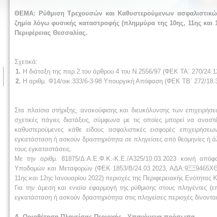
ΘΕΜΑ:
Ρύθμιση Τρεχουσών και Καθυστερούμενων ασφαλιστικώ
ζημία λόγω φυσικής καταστροφής (πλημμύρα της 10ης, 11ης και 1
Περιφέρειας Θεσσαλίας.
Σχετικά:
1.
Η διάταξη της παρ.2 του άρθρου 4 του Ν.2556/97 (ΦΕΚ ΤΑ΄ 270/24.1
2.
Η αριθμ. Φ14/οικ.333/6-3-98 Υπουργική Απόφαση (ΦΕΚ ΤΒ΄ 272/18.3
Στα πλαίσια στήριξης, ανακούφισης και διευκόλυνσης των επιχειρήσ
σχετικές πάγιες διατάξεις, σύμφωνα με τις οποίες μπορεί να ανασ
καθυστερούμενες κάθε είδους ασφαλιστικές εισφορές επιχειρήσ
εγκατάσταση ή ασκούν δραστηριότητα σε πληγείσες από θεομηνίες ή άλ
τους εγκαταστάσεις.
Με την αριθμ. 81875/Δ.Α.Ε.Φ.Κ.-Κ.Ε./Α325/10.03.2023 κοινή α
Υποδομών και Μεταφορών (ΦΕΚ 1853/Β/24.03.2023, ΑΔΑ:9ΞΞ9465ΧΘΞ
11ης και 12ης Ιανουαρίου 2022) περιοχές της Περιφερειακής Ενότητας 
Για την άμεση και ενιαία εφαρμογή της ρύθμισης στους πληγέντες (ε
εγκατάσταση ή ασκούν δραστηριότητα στις πληγείσες περιοχές δίνονται 
Α. Οριοθέτηση Πληγείσας Περιοχής - Υπαγόμενα πρόσωπα