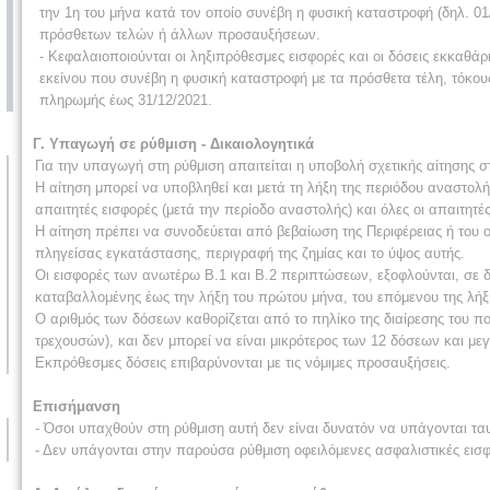
την 1η του μήνα κατά τον οποίο συνέβη η φυσική καταστροφή (δηλ. 01
πρόσθετων τελών ή άλλων προσαυξήσεων.
- Κεφαλαιοποιούνται οι ληξιπρόθεσμες εισφορές και οι δόσεις εκκαθ
εκείνου που συνέβη η φυσική καταστροφή με τα πρόσθετα τέλη, τόκους 
πληρωμής έως 31/12/2021.
Γ. Υπαγωγή σε ρύθμιση - Δικαιολογητικά
Για την υπαγωγή στη ρύθμιση απαιτείται η υποβολή σχετικής αίτησης σ
Η αίτηση μπορεί να υποβληθεί και μετά τη λήξη της περιόδου αναστολή
απαιτητές εισφορές (μετά την περίοδο αναστολής) και όλες οι απαιτητέ
Η αίτηση πρέπει να συνοδεύεται από βεβαίωση της Περιφέρειας ή του ο
πληγείσας εγκατάστασης, περιγραφή της ζημίας και το ύψος αυτής.
Οι εισφορές των ανωτέρω Β.1 και Β.2 περιπτώσεων, εξοφλούνται, σε δώ
καταβαλλομένης έως την λήξη του πρώτου μήνα, του επόμενου της λήξη
Ο αριθμός των δόσεων καθορίζεται από το πηλίκο της διαίρεσης του π
τρεχουσών), και δεν μπορεί να είναι μικρότερος των 12 δόσεων και μ
Εκπρόθεσμες δόσεις επιβαρύνονται με τις νόμιμες προσαυξήσεις.
Επισήμανση
- Όσοι υπαχθούν στη ρύθμιση αυτή δεν είναι δυνατόν να υπάγονται τ
- Δεν υπάγονται στην παρούσα ρύθμιση οφειλόμενες ασφαλιστικές ει