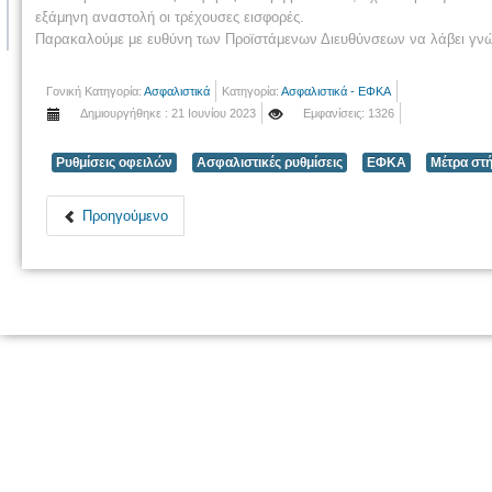
εξάμηνη αναστολή οι τρέχουσες εισφορές.
Παρακαλούμε με ευθύνη των Προϊστάμενων Διευθύνσεων να λάβει γνώ
Γονική Κατηγορία:
Ασφαλιστικά
Κατηγορία:
Ασφαλιστικά - ΕΦΚΑ
Δημιουργήθηκε : 21 Ιουνίου 2023
Εμφανίσεις: 1326
Ρυθμίσεις οφειλών
Ασφαλιστικές ρυθμίσεις
ΕΦΚΑ
Μέτρα στή
Προηγούμενο