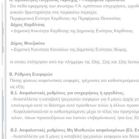
Στο πεδίο εφαρμογής των ανωτέρω Υ.Α. εμπίπτουν επιχειρήσεις, εργοδ
ασκούν δραστηριότητα στις παρακάτω περιοχές:
Περιφερειακή Ενότητα Καρδίτσας της Περιφέρειας Θεσσαλίας
Δήμος Καρδίτσας
• Δημοτική Κοινότητα Καρδίτσης της Δημοτικής Ενότητας Καρδίτσας
Δήμος Μουζακίου
• Δημοτική Κοινότητα Καναλίων της Δημοτικής Ενότητας Ιθώμης,
οι οποίες επλήγησαν από την πλημμύρα της 10ης, 11ης και 12ης Ιανου
Β. Ρύθμιση Εισφορών
Πάσης φύσεως ασφαλιστικές εισφορές, τρέχουσες και καθυστερούμενε
ως εξής:
Β.1. Ασφαλιστικές ρυθμίσεις για επιχειρήσεις ή εργοδότες.
- Αναστέλλεται η καταβολή τρεχουσών εισφορών για 6 μήνες αρχής γε
υπολογισμό κατά το διάστημα αυτό πρόσθετων τελών ή άλλων προσαυξ
- Κεφαλαιοποιούνται οι καθυστερούμενες μέχρι το τέλος του προηγού
τελών, τόκων προσαυξήσεων και λοιπών επιβαρύνσεων), ήτοι έως 31/
Β.2. Ασφαλιστικές ρυθμίσεις Μη Μισθωτών ασφαλισμένων (Ελ. Ε
- Αναστέλλεται για 6 μήνες η καταβολή τρεχουσών εισφορών και δό