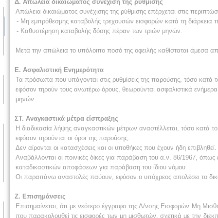
Δ. Απώλεια δικαιώματος συνέχιση της ρύθμισης
Απώλεια δικαιώματος συνέχισης της ρύθμισης επέρχεται στις περιπτώσ
- Μη εμπρόθεσμης καταβολής τρεχουσών εισφορών κατά τη διάρκεια της
- Καθυστέρηση καταβολής δόσης πέραν των τριών μηνών.
Μετά την απώλεια το υπόλοιπο ποσό της οφειλής καθίσταται άμεσα απ
Ε. Ασφαλιστική Ενημερότητα
Τα πρόσωπα που υπάγονται στις ρυθμίσεις της παρούσης, τόσο κατά τ
εφόσον τηρούν τους ανωτέρω όρους, θεωρούνται ασφαλιστικά ενήμερα ω
μηνών.
ΣΤ. Αναγκαστικά μέτρα είσπραξης
Η διαδικασία λήψης αναγκαστικών μέτρων αναστέλλεται, τόσο κατά το
εφόσον τηρούνται οι όροι της παρούσης.
Δεν αίρονται οι κατασχέσεις και οι υποθήκες που έχουν ήδη επιβληθεί.
Αναβάλλονται οι ποινικές δίκες για παράβαση του α.ν. 86/1967, όπως έ
καταδικαστικών αποφάσεων για παράβαση του ίδιου νόμου.
Οι παραπάνω αναστολές παύουν, εφόσον ο υπόχρεος απολέσει το δικα
Ζ. Επισημάνσεις
Επισημαίνεται, ότι με νεότερο έγγραφο της Δ/νσης Εισφορών Μη Μισ
που παρακολουθεί τις εισφορές των μη μισθωτών, σχετικά με την διε