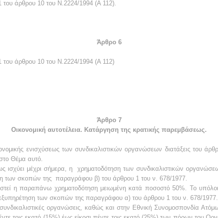
 του άρθρου 10 του Ν.2224/1994 (Α 112).
Άρθρο 6
 του άρθρου 10 του Ν.2224/1994 (Α 112)
Άρθρο 7
Οικονομική αυτοτέλεια
.
Κατάργηση της κρατικής παρεμβάσεως.
κονομικής ενισχύσεως των συνδικαλιστικών οργανώσεων διατάξεις του άρθ
 στο Θέμα αυτό.
ως ισχύει μέχρι σήμερα, η
χρηματοδότηση των συνδικαλιστικών οργανώσε
ση των σκοπών της
παραγράφου β) του άρθρου 1 του ν. 678/1977.
χιστεί η παραπάνω χρηματοδότηση μειωμένη κατά ποσοστό 50%. Το υπόλ
ην εξυπηρέτηση των σκοπών της παραγράφου α) του άρθρου 1 του ν. 678/1977
ς συνδικαλιστικές οργανώσεις, καθώς και στην Εθνική Συνομοσπονδία Ατόμ
ντε τοις
εκατό (15%) έως είκοσι πέντε τοις εκατό (25%) των πόρων του Οργ