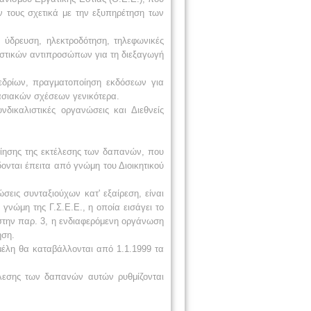
ν τους σχετικά με την εξυπηρέτηση των
 ύδρευση, ηλεκτροδότηση, τηλεφωνικές
αστικών αντιπροσώπων για τη διεξαγωγή
εδρίων, πραγματοποίηση εκδόσεων για
γασιακών σχέσεων γενικότερα.
ικαλιστικές οργανώσεις και Διεθνείς
ίησης της εκτέλεσης των δαπανών, που
ονται έπειτα από γνώμη του Διοικητικού
εις συνταξιούχων κατ' εξαίρεση, είναι
νώμη της Γ.Σ.Ε.Ε., η οποία εισάγει το
ι στην παρ. 3, η ενδιαφερόμενη οργάνωση
ηση.
μέλη θα καταβάλλονται από 1.1.1999 τα
λεσης των δαπανών αυτών ρυθμίζονται