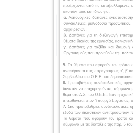
προέρχονται από τις καταβαλλόμενες ε
σκοπών τους και ιδίως για:
α.
Λειτουργικές δαπάνες εγκατάστασης
συνδιαλέξεις, μισθοδοσία προσωπικού,
αρχαιρεσιών.
β.
Δαπάνες για τη διεξαγωγή επιστημ
θέματα δικαίου της εργασίας, κοινωνικ
γ.
Δαπάνες για ταξίδια και διαμονή 
Οργανισμούς που προωθούν την πολιτι
5.
Τα θέματα που αφορούν τον τρόπο κα
αναφέρονται στις παραγράφους α', β' κ
Συμβουλίου του Ο.Ε.Ε. και δημοσιεύοντ
6.
Πρωτοβάθμιες συνδικαλιστικές, οργα
δυνατόν να επιχορηγούνται, σύμφωνα μ
θέμα στο Δ.Σ. του Ο.Ε.Ε.. Εάν η σχετικ
απευθύνεται στον Υπουργό Εργασίας, ο 
7.
Στις πρωτοβάθμιες συνδικαλιστικές ο
έξοδα των
δικαστικών αντιπροσώπων που
Τα θέματα που αφορούν τον τρόπο κα
σύμφωνα με τις διατάξεις της παρ. 5 το