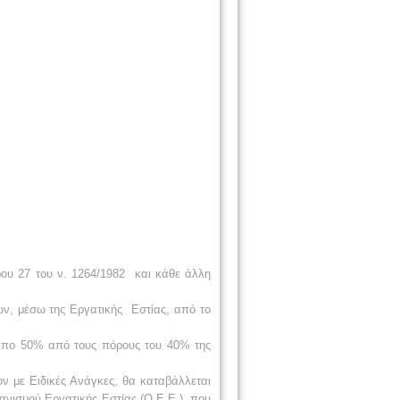
ρου 27 του ν. 1264/1982
και κάθε άλλη
ων, μέσω της Εργατικής
Εστίας, από το
οιπο 50% από τους πόρους του 40% της
.
ων με Ειδικές Ανάγκες, θα καταβάλλεται
ανισμού Εργατικής Εστίας (Ο.Ε.Ε.), που