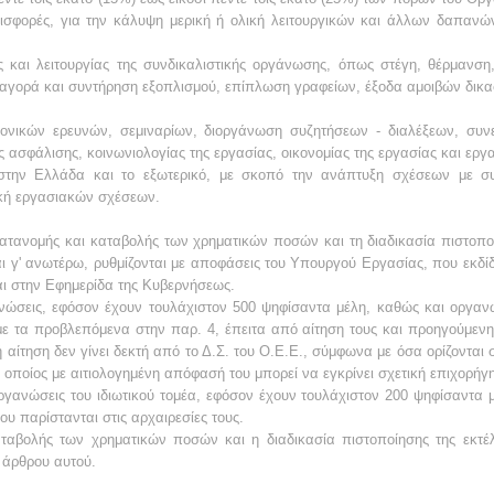
ισφορές, για την κάλυψη μερική ή ολική λειτουργικών και άλλων δαπανώ
 και λειτουργίας της συνδικαλιστικής οργάνωσης, όπως στέγη, θέρμανση,
 αγορά και συντήρηση εξοπλισμού, επίπλωση γραφείων, έξοδα αμοιβών δικ
ονικών ερευνών, σεμιναρίων, διοργάνωση συζητήσεων - διαλέξεων, συν
ής ασφάλισης, κοινωνιολογίας της εργασίας, οικονομίας της εργασίας και ερ
στην Ελλάδα και το εξωτερικό, με σκοπό την ανάπτυξη σχέσεων με συνδ
κή εργασιακών σχέσεων.
τανομής και καταβολής των χρηματικών ποσών και τη διαδικασία πιστοπο
αι γ' ανωτέρω, ρυθμίζονται με αποφάσεις του Υπουργού Εργασίας, που εκδίδ
αι στην Εφημερίδα της Κυβερνήσεως.
νώσεις, εφόσον έχουν τουλάχιστον 500 ψηφίσαντα μέλη, καθώς και οργανώσ
ε τα προβλεπόμενα στην παρ. 4, έπειτα από αίτηση τους και προηγούμενη γ
ή αίτηση δεν γίνει δεκτή από το Δ.Σ. του Ο.Ε.Ε., σύμφωνα με όσα ορίζοντα
οποίος με αιτιολογημένη απόφασή του μπορεί να εγκρίνει σχετική επιχορήγ
ργανώσεις του ιδιωτικού τομέα, εφόσον έχουν τουλάχιστον 200 ψηφίσαντα 
 παρίστανται στις αρχαιρεσίες τους.
ταβολής των χρηματικών ποσών και η διαδικασία πιστοποίησης της εκτέ
υ άρθρου αυτού.