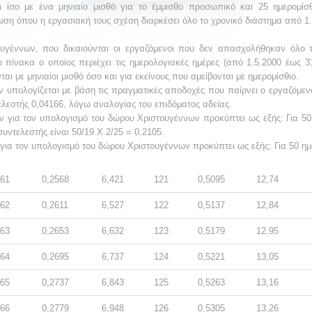
 ίσο με ένα μηνιαίο μισθό για το έμμισθο προσωπικό και 25 ημερομίσ
ση όπου η εργασιακή τους σχέση διαρκέσει όλο το χρονικό διάστημα από 1.5
υγέννων, που δικαιούνται οι εργαζόμενοι που δεν απασχολήθηκαν όλο 
 πίνακα ο οποίος περιέχει τις ημερολογιακές ημέρες (από 1.5.2000 έως 31
αι με μηνιαίοι μισθό όσο και για εκείνους που αμείβονται με ημερομίσθιο.
ν υπολογίζεται με βάση τις πραγματικές αποδοχές που παίρνει ο εργαζόμεν
ελεστής 0,04166, λόγω αναλογίας του επιδόματος αδείας.
ών για τον υπολογισμό του δώρου Χριστουγέννων προκύπτει ως εξής: Για 5
ντελεστής είναι 50/19 Χ 2/25 = 0,2105.
για τον υπολογισμό του δώρου Χριστουγέννων προκύπτει ως εξής: Για 50 ημέ
61
0,2568
6,421
121
0,5095
12,74
62
0,2611
6,527
122
0,5137
12,84
63
0,2653
6,632
123
0,5179
12,95
64
0,2695
6,737
124
0,5221
13,05
65
0,2737
6,843
125
0,5263
13,16
66
0,2779
6,948
126
0,5305
13,26