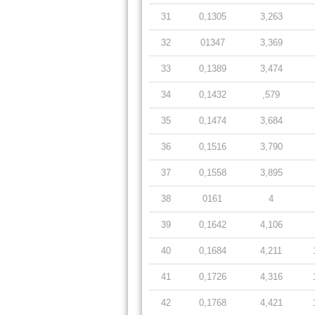
31
0,1305
3,263
32
01347
3,369
33
0,1389
3,474
34
0,1432
,579
35
0,1474
3,684
36
0,1516
3,790
37
0,1558
3,895
38
0161
4
39
0,1642
4,106
40
0,1684
4,211
41
0,1726
4,316
42
0,1768
4,421