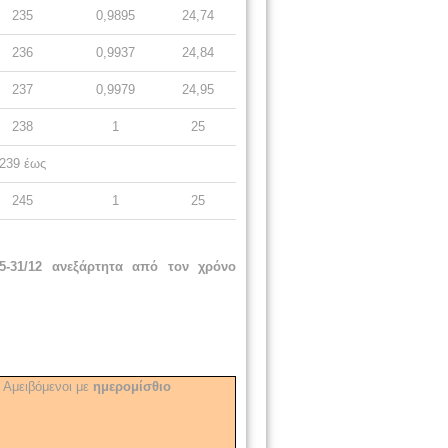
235
0,9895
24,74
236
0,9937
24,84
237
0,9979
24,95
238
1
25
239 έως
245
1
25
5-31/12 ανεξάρτητα από τον χρόνο
Αμειβόμενοι με
ημερομίσθιο