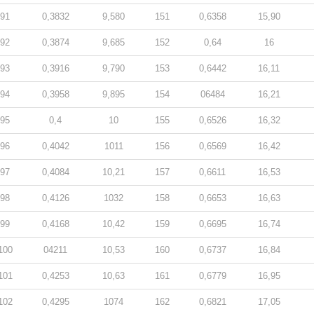
91
0,3832
9,580
151
0,6358
15,90
92
0,3874
9,685
152
0,64
16
93
0,3916
9,790
153
0,6442
16,11
94
0,3958
9,895
154
06484
16,21
95
0,4
10
155
0,6526
16,32
96
0,4042
1011
156
0,6569
16,42
97
0,4084
10,21
157
0,6611
16,53
98
0,4126
1032
158
0,6653
16,63
99
0,4168
10,42
159
0,6695
16,74
100
04211
10,53
160
0,6737
16,84
101
0,4253
10,63
161
0,6779
16,95
102
0,4295
1074
162
0,6821
17,05