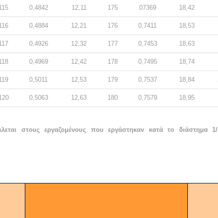
115
0,4842
12,11
175
07369
18,42
116
0,4884
12,21
176
0,7411
18,53
117
0,4926
12,32
177
0,7453
18,63
118
0,4969
12,42
178
0,7495
18,74
119
0,5011
12,53
179
0,7537
18,84
120
0,5063
12,63
180
0,7579
18,95
λεται στους εργαζομένους που εργάστηκαν κατά το διάστημα 1/