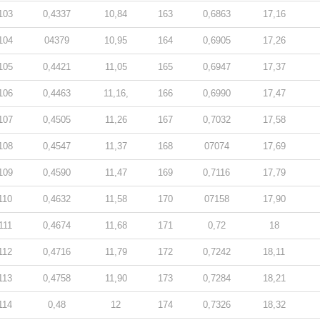
103
0,4337
10,84
163
0,6863
17,16
104
04379
10,95
164
0,6905
17,26
105
0,4421
11,05
165
0,6947
17,37
106
0,4463
11,16,
166
0,6990
17,47
107
0,4505
11,26
167
0,7032
17,58
108
0,4547
11,37
168
07074
17,69
109
0,4590
11,47
169
0,7116
17,79
110
0,4632
11,58
170
07158
17,90
111
0,4674
11,68
171
0,72
18
112
0,4716
11,79
172
0,7242
18,11
113
0,4758
11,90
173
0,7284
18,21
114
0,48
12
174
0,7326
18,32