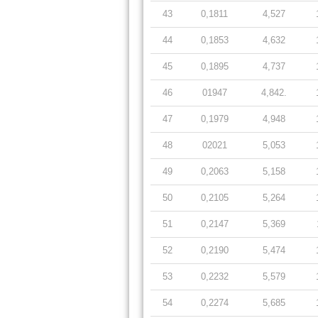
43
0,1811
4,527
44
0,1853
4,632
45
0,1895
4,737
46
01947
4,842.
47
0,1979
4,948
48
02021
5,053
49
0,2063
5,158
50
0,2105
5,264
51
0,2147
5,369
52
0,2190
5,474
53
0,2232
5,579
54
0,2274
5,685