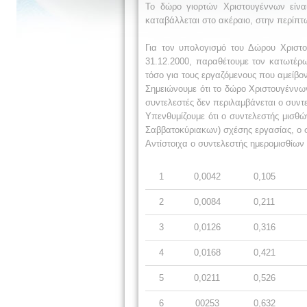
Το δώρο γιορτών Χριστουγέννων είναι
καταβάλλεται στο ακέραιο, στην περίπτω
Για τον υπολογισμό του Δώρου Χριστο
31.12.2000, παραθέτουμε τον κατωτέρω
τόσο για τους εργαζόμενους που αμείβοντ
Σημειώνουμε ότι το δώρο Χριστουγέννω
συντελεστές δεν περιλαμβάνεται ο συντ
Υπενθυμίζουμε ότι ο συντελεστής μισθ
Σαββατοκύριακων) σχέσης εργασίας, ο συ
Αντίστοιχα ο συντελεστής ημερομισθίων 
1
0,0042
0,105
2
0,0084
0,211
3
0,0126
0,316
4
0,0168
0,421
5
0,0211
0,526
6
00253
0,632