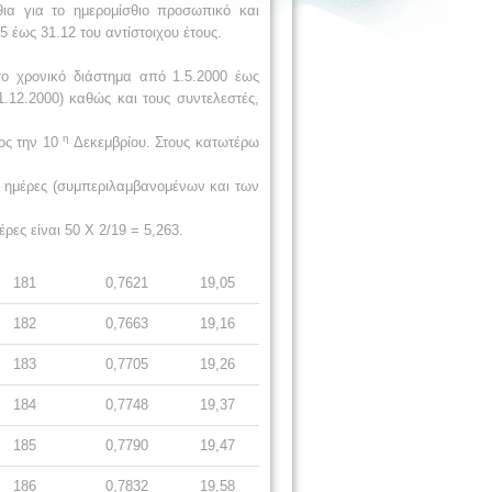
θια για το ημερομίσθιο προσωπικό και
 έως 31.12 του αντίστοιχου έτους.
το χρονικό διάστημα από 1.5.2000 έως
.12.2000) καθώς και τους συντελεστές,
η
ος την 10
Δεκεμβρίου. Στους κατωτέρω
0 ημέρες (συμπεριλαμβανομένων και των
ρες είναι 50 Χ 2/19 = 5,263.
181
0,7621
19,05
182
0,7663
19,16
183
0,7705
19,26
184
0,7748
19,37
185
0,7790
19,47
186
0,7832
19,58