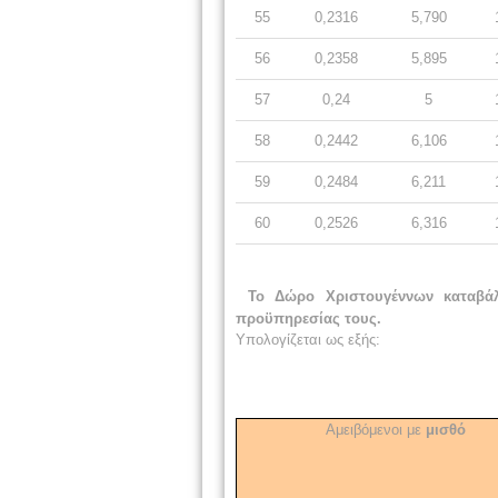
55
0,2316
5,790
56
0,2358
5,895
57
0,24
5
58
0,2442
6,106
59
0,2484
6,211
60
0,2526
6,316
Το Δώρο Χριστουγέννων καταβάλ
προϋπηρεσίας τους.
Υπολογίζεται ως εξής:
Αμειβόμενοι με
μισθό