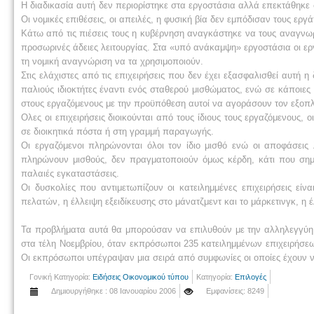
Η διαδικασία αυτή δεν περιορίστηκε στα εργοστάσια αλλά επεκτάθηκε σ
Οι νομικές επιθέσεις, οι απειλές, η φυσική βία δεν εμπόδισαν τους εργά
Κάτω από τις πιέσεις τους η κυβέρνηση αναγκάστηκε να τους αναγνωρί
προσωρινές άδειες λειτουργίας. Στα «υπό ανάκαμψη» εργοστάσια οι εργ
τη νομική αναγνώριση να τα χρησιμοποιούν.
Στις ελάχιστες από τις επιχειρήσεις που δεν έχει εξασφαλισθεί αυτή η 
παλιούς ιδιοκτήτες έναντι ενός σταθερού μισθώματος, ενώ σε κάποιε
στους εργαζόμενους με την προϋπόθεση αυτοί να αγοράσουν τον εξοπλ
Ολες οι επιχειρήσεις διοικούνται από τους ίδιους τους εργαζόμενους, 
σε διοικητικά πόστα ή στη γραμμή παραγωγής.
Οι εργαζόμενοι πληρώνονται όλοι τον ίδιο μισθό ενώ οι αποφάσεις 
πληρώνουν μισθούς, δεν πραγματοποιούν όμως κέρδη, κάτι που σημα
παλαιές εγκαταστάσεις.
Οι δυσκολίες που αντιμετωπίζουν οι κατειλημμένες επιχειρήσεις ε
πελατών, η έλλειψη εξειδίκευσης στο μάνατζμεντ και το μάρκετινγκ, η
Τα προβλήματα αυτά θα μπορούσαν να επιλυθούν με την αλληλεγγύη κ
στα τέλη Νοεμβρίου, όταν εκπρόσωποι 235 κατειλημμένων επιχειρήσε
Οι εκπρόσωποι υπέγραψαν μια σειρά από συμφωνίες οι οποίες έχουν 
Γονική Κατηγορία:
Ειδήσεις Οικονομικού τύπου
Κατηγορία:
Επιλογές
Δημιουργήθηκε : 08 Ιανουαρίου 2006
Εμφανίσεις: 8249