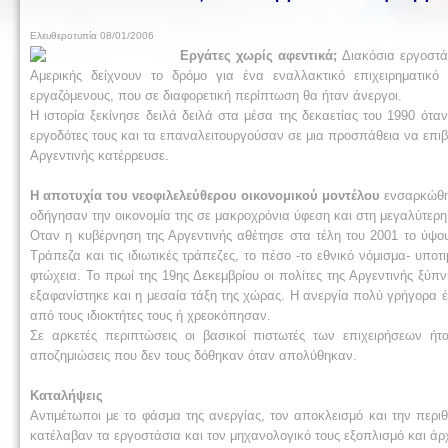
Ελευθεροτυπία 08/01/2006
Εργάτες χωρίς αφεντικά;
Διακόσια εργοστάσ
Αμερικής δείχνουν το δρόμο για ένα εναλλακτικό επιχειρηματικό
εργαζόμενους, που σε διαφορετική περίπτωση θα ήταν άνεργοι.
Η ιστορία ξεκίνησε δειλά δειλά στα μέσα της δεκαετίας του 1990 ότ
εργοδότες τους και τα επαναλειτουργούσαν σε μια προσπάθεια να επιβι
Αργεντινής κατέρρευσε.
Η αποτυχία του νεοφιλελεύθερου οικονομικού μοντέλου
ενσαρκώθηκ
οδήγησαν την οικονομία της σε μακροχρόνια ύφεση και στη μεγαλύτερη
Οταν η κυβέρνηση της Αργεντινής αθέτησε στα τέλη του 2001 το ύψου
Τράπεζα και τις ιδιωτικές τράπεζες, το πέσο -το εθνικό νόμισμα- υπ
φτώχεια. Το πρωί της 19ης Δεκεμβρίου οι πολίτες της Αργεντινής ξύ
εξαφανίστηκε και η μεσαία τάξη της χώρας. Η ανεργία πολύ γρήγορα 
από τους ιδιοκτήτες τους ή χρεοκόπησαν.
Σε αρκετές περιπτώσεις οι βασικοί πιστωτές των επιχειρήσεων ήτα
αποζημιώσεις που δεν τους δόθηκαν όταν απολύθηκαν.
Καταλήψεις
Αντιμέτωποι με το φάσμα της ανεργίας, τον αποκλεισμό και την πε
κατέλαβαν τα εργοστάσια και τον μηχανολογικό τους εξοπλισμό και άρ