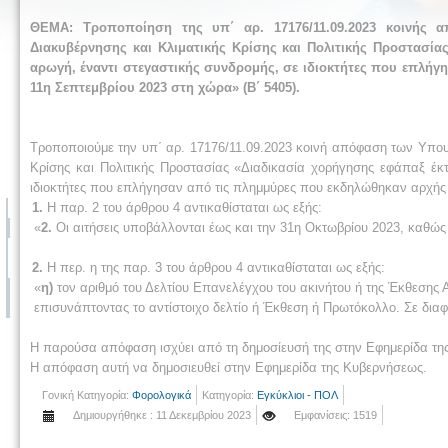
ΘΕΜΑ:
Τροποποίηση της υπ΄ αρ. 17176/11.09.2023 κοινής 
Διακυβέρνησης και Κλιματικής Κρίσης και Πολιτικής Προστασία
αρωγή, έναντι στεγαστικής συνδρομής, σε ιδιοκτήτες που επλή
11η Σεπτεμβρίου 2023 στη χώρα» (Β΄ 5405).
Τροποποιούμε την υπ΄ αρ. 17176/11.09.2023 κοινή απόφαση των Υπου
Κρίσης και Πολιτικής Προστασίας «Διαδικασία χορήγησης εφάπαξ έκτ
ιδιοκτήτες που επλήγησαν από τις πλημμύρες που εκδηλώθηκαν αρχής γ
1.
Η παρ. 2 του άρθρου 4 αντικαθίσταται ως εξής:
«
2.
Οι αιτήσεις υποβάλλονται έως και την 31η Οκτωβρίου 2023, καθώς 
2.
Η περ. η της παρ. 3 του άρθρου 4 αντικαθίσταται ως εξής:
«
η)
τον αριθμό του Δελτίου Επανελέγχου του ακινήτου ή της Έκθεσης
επισυνάπτοντας το αντίστοιχο δελτίο ή Έκθεση ή Πρωτόκολλο. Σε δια
Η παρούσα απόφαση ισχύει από τη δημοσίευσή της στην Εφημερίδα τη
Η απόφαση αυτή να δημοσιευθεί στην Εφημερίδα της Κυβερνήσεως.
Γονική Κατηγορία:
Φορολογικά
Κατηγορία:
Εγκύκλιοι - ΠΟΛ
Δημιουργήθηκε : 11 Δεκεμβρίου 2023
Εμφανίσεις: 1519