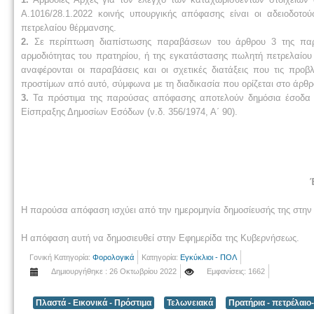
Α.1016/28.1.2022 κοινής υπουργικής απόφασης είναι οι αδειοδο
πετρελαίου θέρμανσης.
2.
Σε περίπτωση διαπίστωσης παραβάσεων του άρθρου 3 της παρού
αρμοδιότητας του πρατηρίου, ή της εγκατάστασης πωλητή πετρελαίου
αναφέρονται οι παραβάσεις και οι σχετικές διατάξεις που τις προ
προστίμων από αυτό, σύμφωνα με τη διαδικασία που ορίζεται στο άρθρ
3.
Τα πρόστιμα της παρούσας απόφασης αποτελούν δημόσια έσοδα κα
Είσπραξης Δημοσίων Εσόδων (ν.δ. 356/1974, Α΄ 90).
Η παρούσα απόφαση ισχύει από την ημερομηνία δημοσίευσής της στην
H απόφαση αυτή να δημοσιευθεί στην Εφημερίδα της Κυβερνήσεως.
Γονική Κατηγορία:
Φορολογικά
Κατηγορία:
Εγκύκλιοι - ΠΟΛ
Δημιουργήθηκε : 26 Οκτωβρίου 2022
Εμφανίσεις: 1662
Πλαστά - Εικονικά - Πρόστιμα
Τελωνειακά
Πρατήρια - πετρέλαιο-