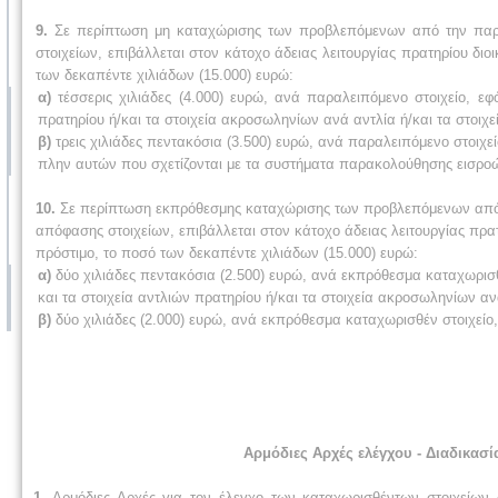
9.
Σε περίπτωση μη καταχώρισης των προβλεπόμενων από την παρ. 
στοιχείων, επιβάλλεται στον κάτοχο άδειας λειτουργίας πρατηρίου διο
των δεκαπέντε χιλιάδων (15.000) ευρώ:
α)
τέσσερις χιλιάδες (4.000) ευρώ, ανά παραλειπόμενο στοιχείο, ε
πρατηρίου ή/και τα στοιχεία ακροσωληνίων ανά αντλία ή/και τα στοι
β)
τρεις χιλιάδες πεντακόσια (3.500) ευρώ, ανά παραλειπόμενο στοιχ
πλην αυτών που σχετίζονται με τα συστήματα παρακολούθησης εισρ
10.
Σε περίπτωση εκπρόθεσμης καταχώρισης των προβλεπόμενων από τη
απόφασης στοιχείων, επιβάλλεται στον κάτοχο άδειας λειτουργίας πρατη
πρόστιμο, το ποσό των δεκαπέντε χιλιάδων (15.000) ευρώ:
α)
δύο χιλιάδες πεντακόσια (2.500) ευρώ, ανά εκπρόθεσμα καταχωρισθ
και τα στοιχεία αντλιών πρατηρίου ή/και τα στοιχεία ακροσωληνίων α
β)
δύο χιλιάδες (2.000) ευρώ, ανά εκπρόθεσμα καταχωρισθέν στοιχείο
Αρμόδιες Αρχές ελέγχου - Διαδικασ
1.
Αρμόδιες Αρχές για τον έλεγχο των καταχωρισθέντων στοιχείων