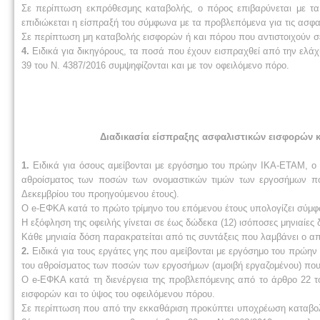
Σε περίπτωση εκπρόθεσμης καταβολής, ο πόρος επιβαρύνεται με τα 
επιδιώκεται η είσπραξή του σύμφωνα με τα προβλεπόμενα για τις ασφαλ
Σε περίπτωση μη καταβολής εισφορών ή και πόρου που αντιστοιχούν σε
4.
Ειδικά για δικηγόρους, τα ποσά που έχουν εισπραχθεί από την ελά
39 του Ν. 4387/2016 συμψηφίζονται και με τον οφειλόμενο πόρο.
Διαδικασία είσπραξης ασφαλιστικών εισφορών 
1.
Ειδικά για όσους αμείβονται με εργόσημο του πρώην ΙΚΑ-ΕΤΑΜ, ο π
αθροίσματος των ποσών των ονομαστικών τιμών των εργοσήμων που 
Δεκεμβρίου του προηγούμενου έτους).
Ο e-ΕΦΚΑ κατά το πρώτο τρίμηνο του επόμενου έτους υπολογίζει σύμ
Η εξόφληση της οφειλής γίνεται σε έως δώδεκα (12) ισόποσες μηνιαίες 
Κάθε μηνιαία δόση παρακρατείται από τις συντάξεις που λαμβάνει ο 
2.
Ειδικά για τους εργάτες γης που αμείβονται με εργόσημο του πρώην 
του αθροίσματος των ποσών των εργοσήμων (αμοιβή εργαζομένου) που 
Ο e-ΕΦΚΑ κατά τη διενέργεια της προβλεπόμενης από το άρθρο 22 το
εισφορών και το ύψος του οφειλόμενου πόρου.
Σε περίπτωση που από την εκκαθάριση προκύπτει υποχρέωση καταβολή