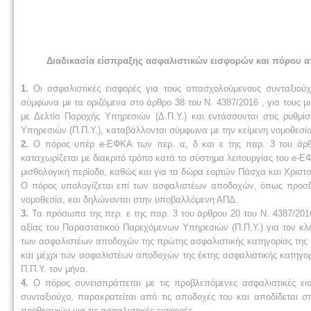
Διαδικασία είσπραξης ασφαλιστικών εισφορών και πόρου α
1.
Οι ασφαλιστικές εισφορές για τους απασχολούμενους συνταξιούχ
σύμφωνα με τα οριζόμενα στο άρθρο 38 του Ν. 4387/2016 , για τους μ
με Δελτίο Παροχής Υπηρεσιών (Δ.Π.Υ.) και εντάσσονται στις ρυθμ
Υπηρεσιών (Π.Π.Υ.), καταβάλλονται σύμφωνα με την κείμενη νομοθεσία
2.
Ο πόρος υπέρ e-ΕΦΚΑ των περ. α, δ και ε της παρ. 3 του άρθ
καταχωρίζεται με διακριτό τρόπο κατά το σύστημα λειτουργίας του e-
μισθολογική περίοδο, καθώς και για τα δώρα εορτών Πάσχα και Χριστο
Ο πόρος υπολογίζεται επί των ασφαλιστέων αποδοχών, όπως προσδι
νομοθεσία, και δηλώνονται στην υποβαλλόμενη ΑΠΔ.
3.
Τα πρόσωπα της περ. ε της παρ. 3 του άρθρου 20 του Ν. 4387/201
αξίας του Παραστατικού Παρεχόμενων Υπηρεσιών (Π.Π.Υ.) για τον κλ
των ασφαλιστέων αποδοχών της πρώτης ασφαλιστικής κατηγορίας της πα
και μέχρι των ασφαλιστέων αποδοχών της έκτης ασφαλιστικής κατηγορί
Π.Π.Υ. τον μήνα.
4.
Ο πόρος συνεισπράττεται με τις προβλεπόμενες ασφαλιστικές ε
συνταξιούχο, παρακρατείται από τις αποδοχές του και αποδίδεται
προθεσμιών για τις ασφαλιστικές εισφορές.