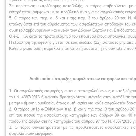
Σε περίπτωση εκπρόθεσμης καταβολής, ο πόρος επιβαρύνεται με τ
εισπράττεται σύμφωνα με τα προβλεπόμενα για τις ασφαλιστικές εισφο
5.
Ο πόρος των περ. α, δ και ε της παρ. 3 του άρθρου 20 του Ν. 
υπολογίζεται επί του αθροίσματος των ασφαλιστέων αποδοχών του έτο
συμπεριλαμβανομένων και αυτών των Δώρων Εορτών και Επιδόματος Α
Ο e-ΕΦΚΑ κατά το πρώτο εξάμηνο του επόμενου έτους υπολογίζει σύμ
Η εξόφληση της οφειλής γίνεται σε έως δώδεκα (12) ισόποσες μηνιαίες 
Κάθε μηνιαία δόση παρακρατείται από τη σύνταξη ή τις συντάξεις πο
Διαδικασία είσπραξης ασφαλιστικών εισφορών και πό
1.
Οι ασφαλιστικές εισφορές για τους απασχολούμενους συνταξιούχ
του Ν. 4387/2016 ή ασκούν δραστηριότητα υπακτέα στην ασφάλιση τ
με την κείμενη νομοθεσία, όπως αυτή ισχύει για κάθε ασφαλιστέα δρασ
2.
Ο πόρος υπέρ e-ΕΦΚΑ των περ. β και γ της παρ. 3 του άρθρου 20 τ
επί του ποσού της ασφαλιστικής κατηγορίας των άρθρων 39 και 40 τ
ποσού της ασφαλιστικής κατηγορίας του άρθρου 97 του Ν. 4387/2016 γ
3.
Ο πόρος συνεισπράττεται με τις προβλεπόμενες ασφαλιστικές ε
ασφαλιστικών εισφορών.