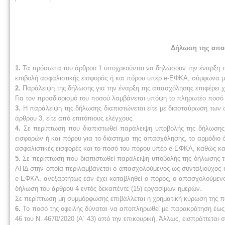
Δήλωση της απα
1.
Τα πρόσωπα του άρθρου 1 υποχρεούνται να δηλώσουν την έναρξη τη
επιβολή ασφαλιστικής εισφοράς ή και πόρου υπέρ e-ΕΦΚΑ, σύμφωνα με
2.
Παράλειψη της δήλωσης για την έναρξη της απασχόλησης επιφέρει χρη
Για τον προσδιορισμό του ποσού λαμβάνεται υπόψη το πληρωτέο ποσό
3.
Η παράλειψη της δήλωσης διαπιστώνεται είτε με διασταύρωση των 
άρθρου 3, είτε από επιτόπιους ελέγχους.
4.
Σε περίπτωση που διαπιστωθεί παράλειψη υποβολής της δήλωσης 
εισφορών ή και πόρου για το διάστημα της απασχόλησης, το αρμόδιο 
ασφαλιστικές εισφορές και το ποσό του πόρου υπέρ e-ΕΦΚΑ, καθώς και
5.
Σε περίπτωση που διαπιστωθεί παράλειψη υποβολής της δήλωσης τη
ΑΠΔ στην οποία περιλαμβάνεται ο απασχολούμενος ως συνταξιούχος ή
e-ΕΦΚΑ, ανεξαρτήτως εάν έχει καταβληθεί ο πόρος, ο απασχολούμενο
δήλωση του άρθρου 4 εντός δεκαπέντε (15) εργασίμων ημερών.
Σε περίπτωση μη συμμόρφωσης επιβάλλεται η χρηματική κύρωση της πα
6.
Το ποσό της οφειλής δύναται να αποπληρωθεί με παρακράτηση έως ε
46 του Ν. 4670/2020 (Α΄ 43) από την επικουρική. Άλλως, εισπράττετα