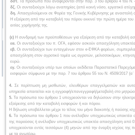
δστ.
Τα πρόσωπα που αναφέρονται στην παρ. 3 του άρθρου 4 του Ν. 4
δζ.
Οι συνταξιούχοι λόγω αναπηρίας (από κοινή νόσο, εργατικό ατύχη
δη.
Απασχολούμενοι σε Φορέα της Γενικής Κυβέρνησης με αναστολή σ
Η εξαίρεση από την καταβολή του πόρου εκκινεί την πρώτη ημέρα του μ
αιτίας χορήγησής της.
(ε)
Η συνδρομή των προϋποθέσεων για εξαίρεση από την καταβολή ασφ
εα.
Οι συνταξιούχοι του π. ΟΓΑ, εφόσον ασκούν απασχόληση υπακτέα
εβ.
Οι συνταξιούχοι των ενταγμένων στον e-ΕΦΚΑ φορέων, συμπεριλα
απασχόληση στον αγροτικό τομέα ως αγροτών, μελισσοκόμων, κτηνοτρ
ευρώ.
εγ.
Οι συνταξιούχοι υπέρ των οποίων εκδίδεται Παραστατικό Παρεχόμ
εισφορών σύμφωνα με την παρ. 7 του άρθρου 55 του Ν. 4509/2017 (α΄ 
4.
Σε περίπτωση μη μισθωτών, ελευθέρων επαγγελματιών και αυτο
υπηρεσία απαιτείται και η εγγραφή/επανεγγραφή/μεταβολή στο μητρώο
5.
Τα πρόσωπα του άρθρου 1 υποχρεούνται να δηλώσουν στην ηλεκτρο
εξαίρεσης από την καταβολή εισφορών ή και πόρου.
Η δήλωση υποβάλλεται μέχρι το τέλος του μήνα διακοπής ή παύσης ι
6.
Τα πρόσωπα του άρθρου 1 που ανέλαβαν υποχρεωτικώς υπακτέα απ
της παρούσας ή ανέλαβαν υποχρεωτικώς υπακτέα απασχόληση από 01.0
υποχρεούνται εντός τεσσάρων (4) μηνών από την έναρξη ισχύος της
με τα ανωτέρω.