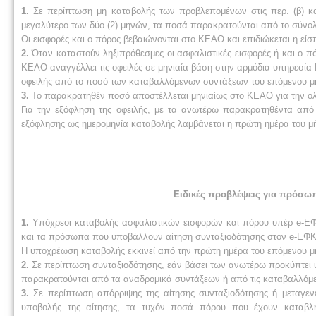
1.
Σε περίπτωση μη καταβολής των προβλεπομένων στις περ. (β) κ
μεγαλύτερο των δύο (2) μηνών, τα ποσά παρακρατούνται από το σύνο
Οι εισφορές και ο πόρος βεβαιώνονται στο ΚΕΑΟ και επιδιώκεται η είσ
2.
Όταν καταστούν ληξιπρόθεσμες οι ασφαλιστικές εισφορές ή και ο πόρ
ΚΕΑΟ αναγγέλλει τις οφειλές σε μηνιαία βάση στην αρμόδια υπηρεσί
οφειλής από το ποσό των καταβαλλόμενων συντάξεων του επόμενου μήν
3.
Το παρακρατηθέν ποσό αποστέλλεται μηνιαίως στο ΚΕΑΟ για την ολι
Για την εξόφληση της οφειλής, με τα ανωτέρω παρακρατηθέντα από
εξόφλησης ως ημερομηνία καταβολής λαμβάνεται η πρώτη ημέρα του 
Ειδικές προβλέψεις για πρόσω
1.
Υπόχρεοι καταβολής ασφαλιστικών εισφορών και πόρου υπέρ e-Ε
και τα πρόσωπα που υποβάλλουν αίτηση συνταξιοδότησης στον e-ΕΦ
Η υποχρέωση καταβολής εκκινεί από την πρώτη ημέρα του επόμενου μή
2.
Σε περίπτωση συνταξιοδότησης, εάν βάσει των ανωτέρω προκύπτει
παρακρατούνται από τα αναδρομικά συντάξεων ή από τις καταβαλλόμε
3.
Σε περίπτωση απόρριψης της αίτησης συνταξιοδότησης ή μεταγε
υποβολής της αίτησης, τα τυχόν ποσά πόρου που έχουν καταβλη