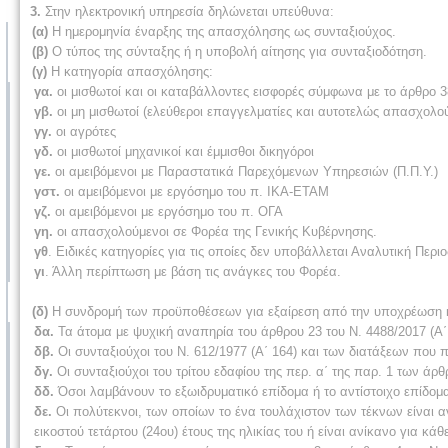
3.
Στην ηλεκτρονική υπηρεσία δηλώνεται υπεύθυνα:
(α)
Η ημερομηνία έναρξης της απασχόλησης ως συνταξιούχος.
(β)
Ο τύπος της σύνταξης ή η υποβολή αίτησης για συνταξιοδότηση.
(γ)
Η κατηγορία απασχόλησης:
γα.
οι μισθωτοί και οι καταβάλλοντες εισφορές σύμφωνα με το άρθρο 3
γβ.
οι μη μισθωτοί (ελεύθεροι επαγγελματίες και αυτοτελώς απασχολού
γγ.
οι αγρότες
γδ.
οι μισθωτοί μηχανικοί και έμμισθοι δικηγόροι
γε.
οι αμειβόμενοι με Παραστατικά Παρεχόμενων Υπηρεσιών (Π.Π.Υ.)
γστ.
οι αμειβόμενοι με εργόσημο του π. ΙΚΑ-ΕΤΑΜ
γζ.
οι αμειβόμενοι με εργόσημο του π. ΟΓΑ
γη.
οι απασχολούμενοι σε Φορέα της Γενικής Κυβέρνησης.
γθ
. Ειδικές κατηγορίες για τις οποίες δεν υποβάλλεται Αναλυτική Περ
γι
. Άλλη περίπτωση με βάση τις ανάγκες του Φορέα.
(δ)
Η συνδρομή των προϋποθέσεων για εξαίρεση από την υποχρέωση 
δα.
Τα άτομα με ψυχική αναπηρία του άρθρου 23 του Ν. 4488/2017 (Α΄
δβ.
Οι συνταξιούχοι του Ν. 612/1977 (Α΄ 164) και των διατάξεων που
δγ.
Οι συνταξιούχοι του τρίτου εδαφίου της περ. α΄ της παρ. 1 των άρθ
δδ.
Όσοι λαμβάνουν το εξωιδρυματικό επίδομα ή το αντίστοιχο επίδομα
δε.
Οι πολύτεκνοι, των οποίων το ένα τουλάχιστον των τέκνων είναι 
εικοστού τετάρτου (24ου) έτους της ηλικίας του ή είναι ανίκανο για κάθ