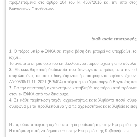
προβλεπόμενα στο άρθρο 104 του Ν. 4387/2016 και την υπό στοιχ
Κοινωνικών Υποθέσεων.
Διαδικασία επιστροφή
1.
Ο πόρος υπέρ e-ΕΦΚΑ σε ετήσια βάση δεν μπορεί να υπερβαίνει το
ισχύει.
Το ανώτατο ετήσιο όριο του επιβαλλόμενου πόρου ισχύει για το σύνο
2.
Με εκκαθαριστική διαδικασία που διενεργείται ετησίως από τον e
ασφαλισμένο, τα οποία διαγράφονται ή επιστρέφονται εφόσον έχουν 
Δ΄/90598/11-11- 2021 (Β΄5404) απόφαση του Υφυπουργού Εργασίας κα
3.
Για την επιστροφή αχρεωστήτως καταβληθέντος πόρου από πρόσωπα τ
στον e- ΕΦΚΑ από τον δικαιούχο.
4.
Σε κάθε περίπτωση τυχόν αχρεωστήτως καταβληθέντα ποσά σύμφω
σύμφωνα με τα προβλεπόμενα για τις αχρεωστήτως καταβληθείσες εισ
Η παρούσα απόφαση ισχύει από τη δημοσίευσή της στην Εφημερίδα τη
Η απόφαση αυτή να δημοσιευθεί στην Εφημερίδα της Κυβερνήσεως.