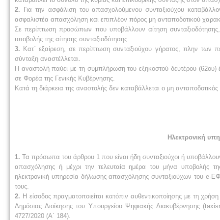
2.
Για την ασφάλιση του απασχολούμενου συνταξιούχου καταβάλλον
ασφαλιστέα απασχόληση και επιπλέον πόρος μη ανταποδοτικού χαρα
Σε περίπτωση προσώπων που υποβάλλουν αίτηση συνταξιοδότησης,
υποβολής της αίτησης συνταξιοδότησης.
3.
Κατ΄ εξαίρεση, σε περίπτωση συνταξιούχου γήρατος, πλην των π
σύνταξη αναστέλλεται.
Η αναστολή παύει με τη συμπλήρωση του εξηκοστού δευτέρου (62ου) 
σε Φορέα της Γενικής Κυβέρνησης.
Κατά τη διάρκεια της αναστολής δεν καταβάλλεται ο μη ανταποδοτικό
Ηλεκτρονική υπ
1.
Τα πρόσωπα του άρθρου 1 που είναι ήδη συνταξιούχοι ή υποβάλλουν 
απασχόλησης ή μέχρι την τελευταία ημέρα του μήνα υποβολής τη
ηλεκτρονική υπηρεσία δήλωσης απασχόλησης συνταξιούχων του e-ΕΦ
τους.
2.
Η είσοδος πραγματοποιείται κατόπιν αυθεντικοποίησης με τη χρήσ
Δημόσιας Διοίκησης του Υπουργείου Ψηφιακής Διακυβέρνησης (taxis
4727/2020 (Α΄ 184).