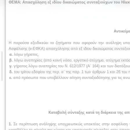
ΘΕΜΑ:
Απασχόληση εξ ιδίου δικαιώματος συνταξιούχων του Ηλεκ
Αντικείμ
Η παρούσα εξειδικεύει τα ζητήματα που αφορούν την ανάληψη υπο
Ασφάλισης (e-ΕΦΚΑ) απασχόλησης από εξ ιδίου δικαιώματος συνταξιο
α.
λόγω γήρατος,
β.
λόγω αναπηρίας (από κοινή νόσο, εργατικό ατύχημα, ατύχημα εκτός
γ.
γήρατος λόγω αναπηρίας του Ν. 612/1977 (Α΄ 164) και των διατάξ
δ.
του τρίτου εδαφίου της περ. α΄ της παρ. 1 των άρθρων 1 και 26 του π
ε.
από πρόσωπα που υποβάλλουν αίτηση συνταξιοδότησης για τις ανω
Καταβολή σύνταξης κατά τη διάρκεια της 
1.
Σε περίπτωση ανάληψης υποχρεωτικώς υπακτέας στην ασφάλιση 
καταβάλλει το σύνολο της κύριας και επικουρικής σύνταξης στον απασ