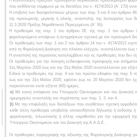
Η κοινοποίηση πράξεων προσωρινού διορθωτικού προσδιορισμού φόρου
που εκδίδονται σύμφωνα με τις διατάξεις του ν. 4174/2013 (Α΄ 170) ανα
Η επιβολή των διασφαλιστικών μέτρων των παρ. 5 και 6 του άρθρου 46 τ
της προσωρινής, μερικής ή ολικής, αναστολής της λειτουργίας των 
11.3.2020 Πράξης Νομοθετικού Περιεχομένου (Α΄ 55).
Η προθεσμία της παρ. 1 του άρθρου 28, της παρ. 2 του άρθρου 
φορολογούμενο απόψεων ή αντιρρήσεων σχετικά με τον προσωρινό διορ
Οι προθεσμίες των παρ. 1 και 2 του άρθρου 14 του ν. 4174/2013 σχετ
από τη Φορολογική Διοίκηση στο πλαίσιο ελέγχου, αναστέλλονται έως 
Η αναστολή της παρούσας καταλαμβάνει και τις προθεσμίες που δεν εί
Οι προθεσμίες για την άσκηση ενδικοφανούς προσφυγής και αιτήματο
11η Μαρτίου 2020 έως και την 31η Μαΐου 2020 αναστέλλονται για εξήντ
Ειδικά οι προθεσμίες της παρ. 4 και του πρώτου εδαφίου της παρ. 5 
έως και την 31η Μαΐου 2020, εφόσον έως τις 20 Μαρτίου 2020 δεν έ
παρατείνονται κατά εξήντα (60) ημέρες.
α)
Με κοινή απόφαση του Υπουργού Οικονομικών και του Διοικητή τ
ημερομηνίες αναστολής και παράτασης των παρ. 1, 3, και 4.
β)
Με την επιφύλαξη των διατάξεων που αναθέτουν σχετική αρμοδιότητ
κάθε άλλη προθεσμία υποβολής οποιασδήποτε δήλωσης ή έκδοσης ή κ
φορολογικής, τελωνειακής ή άλλης νομοθεσίας για την εφαρμογή της
Υπουργού Οικονομικών και του Διοικητή της Α.Α.Δ.Ε..
Οι προθεσμίες παραγραφής της αξίωσης της Φορολογικής Διοίκησης γ