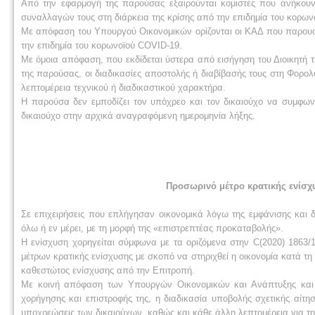
Από την εφαρμογή της παρούσας εξαιρούνται κομιστές που ανήκου
συναλλαγών τους στη διάρκεια της κρίσης από την επιδημία του κορω
Με απόφαση του Υπουργού Οικονομικών ορίζονται οι ΚΑΔ που παρουσι
την επιδημία του κορωνοϊού COVID-19.
Με όμοια απόφαση, που εκδίδεται ύστερα από εισήγηση του Διοικητή τ
της παρούσας, οι διαδικασίες αποστολής ή διαβίβασής τους στη Φορο
λεπτομέρεια τεχνικού ή διαδικαστικού χαρακτήρα.
Η παρούσα δεν εμποδίζει τον υπόχρεο και τον δικαιούχο να συμφω
δικαιούχο στην αρχικά αναγραφόμενη ημερομηνία λήξης.
Προσωρινό μέτρο κρατικής ενίσχ
Σε επιχειρήσεις που επλήγησαν οικονομικά λόγω της εμφάνισης και 
όλω ή εν μέρει, με τη μορφή της «επιστρεπτέας προκαταβολής».
Η ενίσχυση χορηγείται σύμφωνα με τα οριζόμενα στην C(2020) 1863
μέτρων κρατικής ενίσχυσης με σκοπό να στηριχθεί η οικονομία κατά τη
καθεστώτος ενίσχυσης από την Επιτροπή.
Με κοινή απόφαση των Υπουργών Οικονομικών και Ανάπτυξης και Επ
χορήγησης και επιστροφής της, η διαδικασία υποβολής σχετικής αίτησ
υποχρεώσεις των δικαιούχων, καθώς και κάθε άλλη λεπτομέρεια για τ