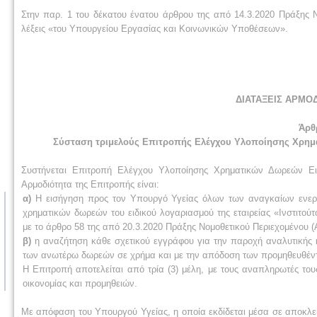
Στην παρ. 1 του δέκατου ένατου άρθρου της από 14.3.2020 Πράξης Ν
λέξεις «του Υπουργείου Εργασίας και Κοινωνικών Υποθέσεων».
ΔΙΑΤΑΞΕΙΣ ΑΡΜΟ
Άρθ
Σύσταση τριμελούς Επιτροπής Ελέγχου Υλοποίησης Χρημ
Συστήνεται Επιτροπή Ελέγχου Υλοποίησης Χρηματικών Δωρεών Ει
Αρμοδιότητα της Επιτροπής είναι:
α)
Η εισήγηση προς τον Υπουργό Υγείας όλων των αναγκαίων ενεργε
χρηματικών δωρεών του ειδικού λογαριασμού της εταιρείας «Ινστιτο
με το άρθρο 58 της από 20.3.2020 Πράξης Νομοθετικού Περιεχομένου (
β)
η αναζήτηση κάθε σχετικού εγγράφου για την παροχή αναλυτικής 
των ανωτέρω δωρεών σε χρήμα και με την απόδοση των προμηθευθέντω
Η Επιτροπή αποτελείται από τρία (3) μέλη, με τους αναπληρωτές του
οικονομίας και προμηθειών.
Με απόφαση του Υπουργού Υγείας, η οποία εκδίδεται μέσα σε αποκλει