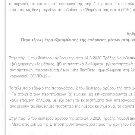
υπουργικές αποφάσεις κατ’ εφαρμογή της περ. ζ΄ της παρ. 2 του πρώ
που πάντως δεν μπορεί να υπερβαίνει το εβδομήντα τοις εκατό (70%) 
Άρθ
Περαιτέρω μέτρα εξασφάλισης της επάρκειας μέσων ατομικ
Στην παρ. 1 του δεύτερου άρθρου της από 14.3.2020 Πράξης Νομοθετικού 
«
(α)
χειρουργικές μάσκες,
(β)
αντισηπτικά διαλύματα,
(γ)
αντισηπτικά 
αντισηπτικών παρασκευασμάτων, είτε διατίθεται εμφιαλωμένη στη λι
κορωνοϊού COVID-19».
Το τελευταίο εδάφιο της παραγράφου 2 του δεύτερου άρθρου της από 1
«Τα στοιχεία των περιπτώσεων (α) έως και (ε) επικαιροποιούνται με
κάθε επόμενη δήλωση, με εξαίρεση τα καταστήματα των υπεραγορών
αναφέρουν τις διαθέσιμες ποσότητες της ημέρας καθημερινά, το αργότερ
Στην παρ. 5 του δεύτερου άρθρου της από 14.3.2020 Πράξης Νομοθετικο
«Μετά από αίτημα της Επιτροπής Ανταγωνισμού προς την αρχή του προ