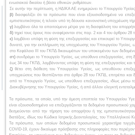
ενωσιακού δικαίου ή βάσει εθνικών ρυθμίσεων.
Σε αυτήν την περίπτωση, η ΗΔΙΚΑ ΑΕ ενημερώνει το Υπουργείο Υγείας
β)
διασφαλίζει ότι τα πρόσωπα που είναι εξουσιοδοτημένα να επε
εμπιστευτικότητας ή τελούν υπό τη δέουσα κανονιστική υποχρέωση τήρ
γ)
λαμβάνει όλα τα απαιτούμενα μέτρα για τη διασφάλιση του απορρήτο
δ)
τηρεί τους όρους που αναφέρονται στις παρ. 2 και 4 του άρθρου 28
ε)
λαμβάνει υπόψη τη φύση της επεξεργασίας και επικουρεί το Υπουργε
δυνατό, για την εκπλήρωση της υποχρέωσης του Υπουργείου Υγείας,
στο Κεφάλαιο III του ΓΚΠΔ δικαιωμάτων του υποκειμένου των δεδομέν
στ)
συνδράμει το Υπουργείο Υγείας, ως υπεύθυνο επεξεργασίας, στη
έως 34 του ΓΚΠΔ, λαμβάνοντας υπόψη τη φύση της επεξεργασίας και τ
ζ)
θέτει στη διάθεση του Υπουργείου Υγείας, ως υπευθύνου επεξ
υποχρεώσεις που θεσπίζονται στο άρθρο 28 του ΓΚΠΔ, επιτρέπει και 
από το Υπουργείο Υγείας, ως υπεύθυνο επεξεργασίας, ιδίως μέσω 
Διακυβέρνησης του Υπουργείου Υγείας, ή από άλλον ελεγκτή εντεταλμ
Τα πρόσωπα, τα οποία, υπό την άμεση εποπτεία του Υπουργείου Υγεί
είναι εξουσιοδοτημένα να επεξεργάζονται τα δεδομένα προσωπικού χ
δεσμεύονται από την τήρηση του απορρήτου ή της εμπιστευτικότητα
διατάξεις, ιδίως του Κώδικα Ιατρικής Δεοντολογίας, του Υπαλληλικού Κ
Τα πρόσωπα, των οποίων δεδομένα προσωπικού χαρακτήρα τυγχάν
COVID-19, έχουν δικαίωμα πρόσβασης στις πληροφορίες που περιέχοντ