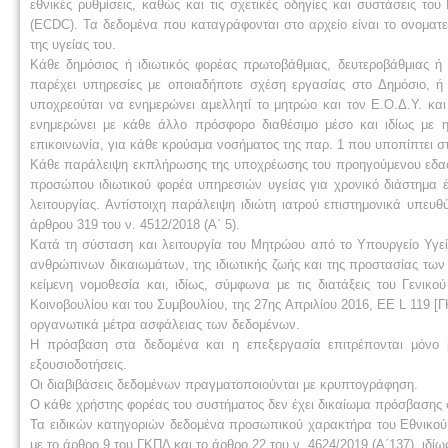
εθνικές ρυθμίσεις, καθώς και τις σχετικές οδηγίες και συστάσεις 
(ECDC). Τα δεδομένα που καταγράφονται στο αρχείο είναι το ονοματ
της υγείας του.
Κάθε δημόσιος ή ιδιωτικός φορέας πρωτοβάθμιας, δευτεροβάθμιας ή 
παρέχει υπηρεσίες με οποιαδήποτε σχέση εργασίας στο Δημόσιο, ή Ο
υποχρεούται να ενημερώνει αμελλητί το μητρώο και τον Ε.Ο.Δ.Υ. κα
ενημερώνει με κάθε άλλο πρόσφορο διαθέσιμο μέσο και ιδίως με η
επικοινωνία, για κάθε κρούσμα νοσήματος της παρ. 1 που υποπίπτει σ
Κάθε παράλειψη εκπλήρωσης της υποχρέωσης του προηγούμενου εδαφίο
προσώπου ιδιωτικού φορέα υπηρεσιών υγείας για χρονικό διάστημα έ
λειτουργίας. Αντίστοιχη παράλειψη ιδιώτη ιατρού επιστημονικά υπευ
άρθρου 319 του ν. 4512/2018 (Α΄ 5).
Κατά τη σύσταση και λειτουργία του Μητρώου από το Υπουργείο Υγεί
ανθρώπινων δικαιωμάτων, της ιδιωτικής ζωής και της προστασίας τω
κείμενη νομοθεσία και, ιδίως, σύμφωνα με τις διατάξεις του Γενι
Κοινοβουλίου και του Συμβουλίου, της 27ης Απριλίου 2016, ΕΕ L 119 
οργανωτικά μέτρα ασφάλειας των δεδομένων.
Η πρόσβαση στα δεδομένα και η επεξεργασία επιτρέπονται μόνο 
εξουσιοδοτήσεις.
Οι διαβιβάσεις δεδομένων πραγματοποιούνται με κρυπτογράφηση.
Ο κάθε χρήστης φορέας του συστήματος δεν έχει δικαίωμα πρόσβασης 
Τα ειδικών κατηγοριών δεδομένα προσωπικού χαρακτήρα του Εθνικ
με το άρθρο 9 του ΓΚΠΔ και το άρθρο 22 του ν. 4624/2019 (Α΄137), ιδίω