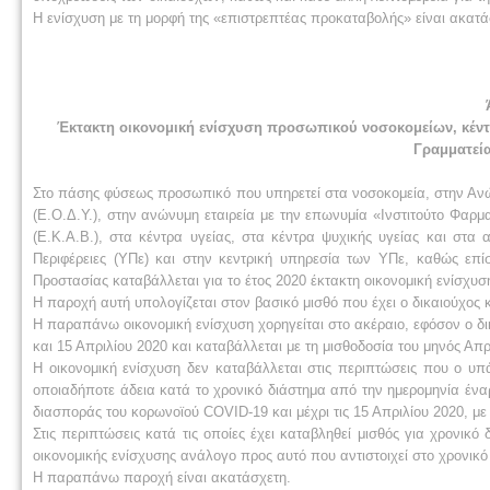
Η ενίσχυση με τη μορφή της «επιστρεπτέας προκαταβολής» είναι ακατά
Έκτακτη οικονομική ενίσχυση προσωπικού νοσοκομείων, κέντρ
Γραμματεί
Στο πάσης φύσεως προσωπικό που υπηρετεί στα νοσοκομεία, στην Ανώ
(Ε.Ο.Δ.Υ.), στην ανώνυμη εταιρεία με την επωνυμία «Ινστιτούτο Φαρ
(Ε.Κ.Α.Β.), στα κέντρα υγείας, στα κέντρα ψυχικής υγείας και στα α
Περιφέρειες (ΥΠε) και στην κεντρική υπηρεσία των ΥΠε, καθώς επ
Προστασίας καταβάλλεται για το έτος 2020 έκτακτη οικονομική ενίσχυσ
Η παροχή αυτή υπολογίζεται στον βασικό μισθό που έχει ο δικαιούχος 
Η παραπάνω οικονομική ενίσχυση χορηγείται στο ακέραιο, εφόσον ο δι
και 15 Απριλίου 2020 και καταβάλλεται με τη μισθοδοσία του μηνός Απρ
Η οικονομική ενίσχυση δεν καταβάλλεται στις περιπτώσεις που ο υπ
οποιαδήποτε άδεια κατά το χρονικό διάστημα από την ημερομηνία ένα
διασποράς του κορωνοϊού COVID-19 και μέχρι τις 15 Απριλίου 2020, με 
Στις περιπτώσεις κατά τις οποίες έχει καταβληθεί μισθός για χρονικό
οικονομικής ενίσχυσης ανάλογο προς αυτό που αντιστοιχεί στο χρονικό
Η παραπάνω παροχή είναι ακατάσχετη.