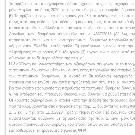
Τα οριζόμενα στο προηγούμενο εδάφιο ισχύουν και για τις επιχειρήσε
μήνα Απρίλιο του έτους 2020 από την επομένη της ημερομηνίας δημοσί
β)
Τα οριζόμενα στην περ. α΄ ισχύουν για όλα τα αξιόγραφα, τα οποί
όπως από τους εκδότες ή αποδέκτες ή κομιστές τους, στα πιστωτικά 
υποκαταστημάτων αλλοδαπών πιστωτικών ιδρυμάτων που εμπίπτουν σ
Δανείων, των ιδρυμάτων πληρωμών του ν. 4537/2018 (Α΄ 84), τω
υποκαταστημάτων και των αντιπροσώπων ιδρυμάτων πληρωμών και 
νόμιμα στην Ελλάδα, εντός τριών (3) εργάσιμων ημερών από την έ
πληττόμενες επιχειρήσεις ή εντός τριών (3) εργάσιμων ημερών από τ
σύμφωνα με το δεύτερο εδάφιο της περ. α΄.
Η διαβίβαση και γνωστοποίηση των αξιογράφων σύμφωνα με το προηγο
πιστωτικών ιδρυμάτων μέσω του συστήματος πληρωμών της εταιρίας ΔΙ
των πιστωτικών ιδρυμάτων, με σκοπό τη διευκόλυνση εφαρμογής 
προκειμένου να ισχύσει για αυτά η προβλεπόμενη στην περ. α΄ αναστ
Για τον σκοπό εφαρμογής της παρούσας τα πιστωτικά ιδρύματα δύναντα
γ.
Με απόφαση του Υπουργού Οικονομικών δύναται να ρυθμίζεται κάθε
Οι κομιστές αξιογράφων, οι οποίοι κατά την έκδοση της παρούσας δε
που περιλαμβάνονται στις αποφάσεις της παρ. 1, δύνανται να ενταχθού
1, 2 και 3 της από 11.3.2020 Πράξης Νομοθετικού Περιεχομένου απ
αναστέλλονται, σύμφωνα με τη διαδικασία της παρ. 1, είναι μεγαλύ
αμέσως προηγούμενου φορολογικού έτους, όπως αυτός υπολογίζεται μ
εμπρόθεσμες ή εκπρόθεσμες δηλώσεις ΦΠΑ.