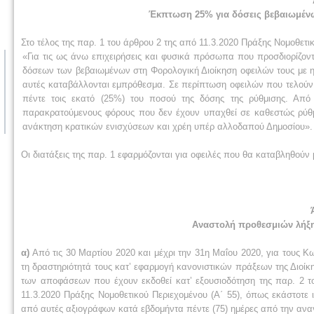
Έκπτωση 25% για δόσεις βεβαιωμέν
Στο τέλος της παρ. 1 του άρθρου 2 της από 11.3.2020 Πράξης Νομοθετικ
«Για τις ως άνω επιχειρήσεις και φυσικά πρόσωπα που προσδιορίζοντα
δόσεων των βεβαιωμένων στη Φορολογική Διοίκηση οφειλών τους με ημ
αυτές καταβάλλονται εμπρόθεσμα. Σε περίπτωση οφειλών που τελούν 
πέντε τοις εκατό (25%) του ποσού της δόσης της ρύθμισης. Από
παρακρατούμενους φόρους που δεν έχουν υπαχθεί σε καθεστώς ρύθμ
ανάκτηση κρατικών ενισχύσεων και χρέη υπέρ αλλοδαπού Δημοσίου».
Οι διατάξεις της παρ. 1 εφαρμόζονται για οφειλές που θα καταβληθούν
Αναστολή προθεσμιών λήξη
α)
Από τις 30 Μαρτίου 2020 και μέχρι την 31η Μαΐου 2020, για τους Κ
τη δραστηριότητά τους κατ’ εφαρμογή κανονιστικών πράξεων της Διοίκ
των αποφάσεων που έχουν εκδοθεί κατ’ εξουσιοδότηση της παρ. 2 το
11.3.2020 Πράξης Νομοθετικού Περιεχομένου (Α΄ 55), όπως εκάστοτε
από αυτές αξιογράφων κατά εβδομήντα πέντε (75) ημέρες από την ανα