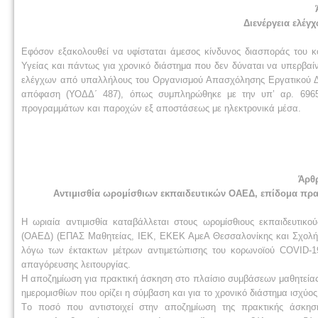
Διενέργεια ελέγ
Εφόσον εξακολουθεί να υφίσταται άμεσος κίνδυνος διασποράς του 
Υγείας και πάντως για χρονικό διάστημα που δεν δύναται να υπερβαίνε
ελέγχων από υπαλλήλους του Οργανισμού Απασχόλησης Εργατικού Δυ
απόφαση (ΥΟΔΔ΄ 487), όπως συμπληρώθηκε με την υπ’ αρ. 6965/
προγραμμάτων και παροχών εξ αποστάσεως με ηλεκτρονικά μέσα.
Άρθ
Αντιμισθία ωρομίσθιων εκπαιδευτικών ΟΑΕΔ, επίδομα πρα
Η ωριαία αντιμισθία καταβάλλεται στους ωρομίσθιους εκπαιδευτι
(ΟΑΕΔ) (ΕΠΑΣ Μαθητείας, ΙΕΚ, ΕΚΕΚ ΑμεΑ Θεσσαλονίκης και Σχολή Α
λόγω των έκτακτων μέτρων αντιμετώπισης του κορωνοϊού COVID-19
απαγόρευσης λειτουργίας.
Η αποζημίωση για πρακτική άσκηση στο πλαίσιο συμβάσεων μαθητείας
ημερομισθίων που ορίζει η σύμβαση και για το χρονικό διάστημα ισχύο
Τo ποσό που αντιστοιχεί στην αποζημίωση της πρακτικής άσκη