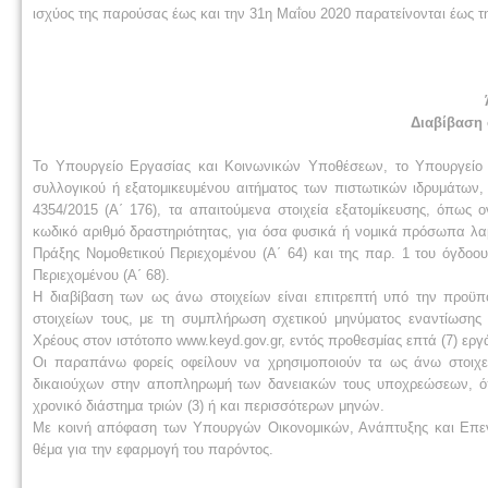
ισχύος της παρούσας έως και την 31η Μαΐου 2020 παρατείνονται έως τη
Διαβίβαση 
Το Υπουργείο Εργασίας και Κοινωνικών Υποθέσεων, το Υπουργείο 
συλλογικού ή εξατομικευμένου αιτήματος των πιστωτικών ιδρυμάτων,
4354/2015 (Α΄ 176), τα απαιτούμενα στοιχεία εξατομίκευσης, όπως 
κωδικό αριθμό δραστηριότητας, για όσα φυσικά ή νομικά πρόσωπα λαμ
Πράξης Νομοθετικού Περιεχομένου (Α΄ 64) και της παρ. 1 του όγδοο
Περιεχομένου (Α΄ 68).
Η διαβίβαση των ως άνω στοιχείων είναι επιτρεπτή υπό την προϋπ
στοιχείων τους, με τη συμπλήρωση σχετικού μηνύματος εναντίωσης σ
Χρέους στον ιστότοπο www.keyd.gov.gr, εντός προθεσμίας επτά (7) ερ
Οι παραπάνω φορείς οφείλουν να χρησιμοποιούν τα ως άνω στοιχεί
δικαιούχων στην αποπληρωμή των δανειακών τους υποχρεώσεων, 
χρονικό διάστημα τριών (3) ή και περισσότερων μηνών.
Με κοινή απόφαση των Υπουργών Οικονομικών, Ανάπτυξης και Επεν
θέμα για την εφαρμογή του παρόντος.