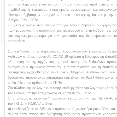
α)
η επεξεργασία είναι απαραίτητη για σκοπούς προληπτικής ή επα
περίθαλψης ή θεραπείας ή διαχείρισης υγειονομικών και κοινωνικ
δυνάμει σύμβασης με επαγγελματία του τομέα της υγείας και με τη
άρθρου 9 του ΓΚΠΔ,
β)
η επεξεργασία είναι απαραίτητη για λόγους δημοσίου συμφέροντος 
των φαρμάκων ή η προστασία του πληθυσμού από τη διάδοση της νό
και συγκεκριμένα μέτρα για την προστασία των δικαιωμάτων και τ
απορρήτου.
Ως εκτελούσα την επεξεργασία για λογαριασμό του Υπουργείου Υγείας
Ασθενών από τον κορωνοϊό COVID-19 ορίζεται η Ηλεκτρονική Διακυβέ
υλοποίηση και την οργάνωση της μετάπτωσης των δεδομένων προσω
διασφαλίζουν την ακεραιότητα, την εμπιστευτικότητα και τη διαθεσ
συστήματος αρχειοθέτησης του Εθνικού Μητρώου Ασθενών από τον κο
δεδομένων προσωπικού χαρακτήρα και, ιδίως, τις θεμελιώδεις αρχές
οι διατάξεις του άρθρου 5 του ΓΚΠΔ.
Στο πλαίσιο της εν λόγω εκτέλεσης επεξεργασίας για λογαριασμό του Υ
τον εκτελούντα την επεξεργασία οι διατάξεις του ΓΚΠΔ.
Οι υποχρεώσεις τόσο του Υπουργείου Υγείας όσο και της ΗΔΙΚΑ ΑΕ π
του ΓΚΠΔ. Η ΗΔΙΚΑ ΑΕ ιδίως:
α)
επεξεργάζεται τα δεδομένα προσωπικού χαρακτήρα μόνο βάσει κατ
άλλων όσον αφορά στη διαβίβαση δεδομένων προσωπικού χαρακτήρα 