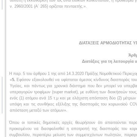
δυνατή η εκκαθάριση των ως άνω ειδικών καθεστώτων, η προθεσμία 
ν. 2960/2001 (Α΄ 265) ορίζεται πενταετής.».
ΔΙΑΤΑΞΕΙΣ ΑΡΜΟΔΙΟΤΗΤΑΣ 
Άρθ
Διατάξεις για τη λειτουργί
Η παρ. 5 του άρθρου 1 της από 14.3.2020 Πράξης Νομοθετικού Περιεχομ
«
5.
Εφόσον εξακολουθεί να υφίσταται άμεσος κίνδυνος διασποράς του
Υγείας, και πάντως για χρονικό διάστημα που δεν μπορεί να υπερβα
υπεραγορών τροφίμων (super market), με ευθύνη των διοικήσεών τους,
ενός (1) ατόμου ανά 15 τ.μ και με ελάχιστη απόσταση δύο (2) μέτ
υπόψη και τις συνθήκες εξέλιξης της διασποράς του κορωνοϊού COV
απόσταση μεταξύ των ατόμων».
Όπου οι τοπικές δημοτικές αρχές θεωρήσουν ότι απαιτούνται περ
προκειμένου να διασφαλισθεί η αποτροπή της διασποράς του κορ
συμβουλίου, περαιτέρω μείωση των συμμετεχόντων πωλητών, παραγω