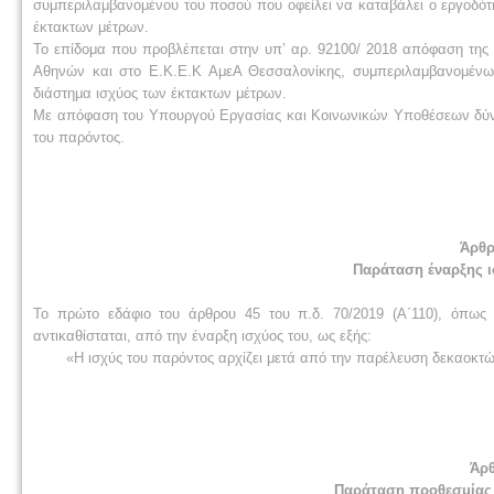
συμπεριλαμβανομένου του ποσού που οφείλει να καταβάλει ο εργοδότ
έκτακτων μέτρων.
Το επίδομα που προβλέπεται στην υπ’ αρ. 92100/ 2018 απόφαση της 
Αθηνών και στο Ε.Κ.Ε.Κ ΑμεΑ Θεσσαλονίκης, συμπεριλαμβανομένων
διάστημα ισχύος των έκτακτων μέτρων.
Με απόφαση του Υπουργού Εργασίας και Κοινωνικών Υποθέσεων δύνατα
του παρόντος.
Άρθρ
Παράταση έναρξης 
Το πρώτο εδάφιο του άρθρου 45 του π.δ. 70/2019 (Α΄110), όπως
αντικαθίσταται, από την έναρξη ισχύος του, ως εξής:
«Η ισχύς του παρόντος αρχίζει μετά από την παρέλευση δεκαοκτ
Άρθ
Παράταση προθεσμίας