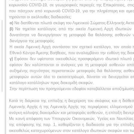
κορωνοϊού COVID-19, σε γεωγραφικές περιοχές της Επικράτειας, στι
που πάσχουν από κορωνοϊό COVID-19, για την πληρέστερη και αμεσό
τηρούνται οι ακόλουθες διαδικασίες:
α)
Να διατίθενται πλωτά σκάφη του Λιμενικού Σώματος-Ελληνικής Ακτ
β)
Να τηρείται κατάλογος από την οικεία Λιμενική Αρχή ιδιωτικών
δυνατότητα να διενεργήσουν τη μεταφορά δια θαλάσσης ασθενών 
διενέργεια της μεταφοράς.
Η οικεία Λιμενική Αρχή συντάσσει τον σχετικό κατάλογο, τον οποίο
Εθνικό Κέντρο Άμεσης Βοήθειας, που αναλαμβάνει την ευθύνη της δια
γ)
Εφόσον δεν υφίσταται οικειοθελώς προσφερόμενο ιδιωτικό πλωτό
εφόσον δεν καλύπτονται οι ανάγκες για τη μεταφορά ασθενών από 
αυξημένης συχνότητας περιστατικών μεταφοράς διά θαλάσσης ασθεν
μεταφορών αυτών όλο το εικοσιτετράωρο, δύναται να διενεργείται α
κατάλογο κατάλληλων προς διακομιδή σκαφών.
Στην περίπτωση του προηγούμενου εδαφίου καταβάλλεται αποζημίωση χ
Κατά τη διάρκεια της επίταξης η διαχείριση του σκάφους και η διάθ
Λιμενικής Αρχής ή της Λιμενικής Αρχής της περιφέρειας ελλιμενισμο
ανάγκη κάλυψης διακομιδών και μεταφοράς ασθενών, η επίταξη διενεργε
Με κοινή απόφαση των Υπουργών Οικονομικών, Υγείας και Ναυτιλίας κα
της απόφασης της παρ. 1, καθορίζονται η διαδικασία για την επίταξ
οικειοθελώς καταχωρούμενων στον κατάλογο ιδιωτικών σκαφών και τ