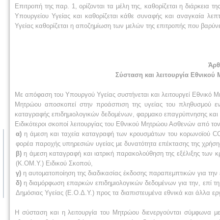
Επιτροπή της παρ. 1, ορίζονται τα μέλη της, καθορίζεται η διάρκεια τ
Υπουργείου Υγείας και καθορίζεται κάθε συναφής και αναγκαία λεπ
Υγείας καθορίζεται η αποζημίωση των μελών της επιτροπής που βαρύν
Άρθ
Σύσταση και λειτουργία Εθνικού
Με απόφαση του Υπουργού Υγείας συστήνεται και λειτουργεί Εθνικό 
Μητρώου αποσκοπεί στην προάσπιση της υγείας του πληθυσμού εν
καταγραφής επιδημιολογικών δεδομένων, φαρμακο επαγρύπνησης και άσ
Ειδικότεροι σκοποί λειτουργίας του Εθνικού Μητρώου Ασθενών από τον
α)
η άμεση και ταχεία καταγραφή των κρουσμάτων του κορωνοϊού COV
φορέα παροχής υπηρεσιών υγείας με δυνατότητα επέκτασης της χρήσης
β)
η άμεση καταγραφή και ιατρική παρακολούθηση της εξέλιξης των κ
(Κ.ΟΜ.Υ.) Ειδικού Σκοπού,
γ)
η αυτοματοποίηση της διαδικασίας έκδοσης παραπεμπτικών για την
δ)
η διαμόρφωση επαρκών επιδημιολογικών δεδομένων για την, επί τ
Δημόσιας Υγείας (Ε.Ο.Δ.Υ.) προς τα διαπιστευμένα εθνικά και άλλα ερ
Η σύσταση και η λειτουργία του Μητρώου διενεργούνται σύμφωνα με 