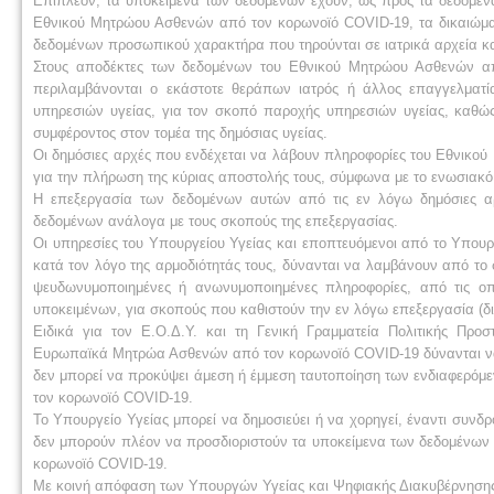
Επιπλέον, τα υποκείμενα των δεδομένων έχουν, ως προς τα δεδομέν
Εθνικού Μητρώου Ασθενών από τον κορωνοϊό COVID-19, τα δικαιώματ
δεδομένων προσωπικού χαρακτήρα που τηρούνται σε ιατρικά αρχεία κα
Στους αποδέκτες των δεδομένων του Εθνικού Μητρώου Ασθενών απ
περιλαμβάνονται ο εκάστοτε θεράπων ιατρός ή άλλος επαγγελματί
υπηρεσιών υγείας, για τον σκοπό παροχής υπηρεσιών υγείας, καθώς
συμφέροντος στον τομέα της δημόσιας υγείας.
Οι δημόσιες αρχές που ενδέχεται να λάβουν πληροφορίες του Εθνικο
για την πλήρωση της κύριας αποστολής τους, σύμφωνα με το ενωσιακό δ
Η επεξεργασία των δεδομένων αυτών από τις εν λόγω δημόσιες αρχ
δεδομένων ανάλογα με τους σκοπούς της επεξεργασίας.
Οι υπηρεσίες του Υπουργείου Υγείας και εποπτευόμενοι από το Υπουργε
κατά τον λόγο της αρμοδιότητάς τους, δύνανται να λαμβάνουν από τ
ψευδωνυμοποιημένες ή ανωνυμοποιημένες πληροφορίες, από τις ο
υποκειμένων, για σκοπούς που καθιστούν την εν λόγω επεξεργασία (δι
Ειδικά για τον Ε.Ο.Δ.Υ. και τη Γενική Γραμματεία Πολιτικής Προσ
Ευρωπαϊκά Μητρώα Ασθενών από τον κορωνοϊό COVID-19 δύνανται να
δεν μπορεί να προκύψει άμεση ή έμμεση ταυτοποίηση των ενδιαφερόμεν
τον κορωνοϊό COVID-19.
Το Υπουργείο Υγείας μπορεί να δημοσιεύει ή να χορηγεί, έναντι συνδρ
δεν μπορούν πλέον να προσδιοριστούν τα υποκείμενα των δεδομένων 
κορωνοϊό COVID-19.
Με κοινή απόφαση των Υπουργών Υγείας και Ψηφιακής Διακυβέρνησης ρυ