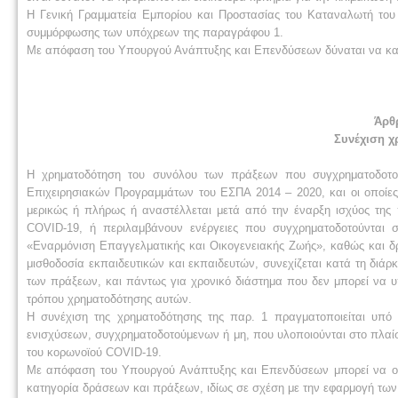
Η Γενική Γραμματεία Εμπορίου και Προστασίας του Καταναλωτή του
συμμόρφωσης των υπόχρεων της παραγράφου 1.
Με απόφαση του Υπουργού Ανάπτυξης και Επενδύσεων δύναται να καθο
Άρθ
Συνέχιση 
Η χρηματοδότηση του συνόλου των πράξεων που συγχρηματοδοτού
Επιχειρησιακών Προγραμμάτων του ΕΣΠΑ 2014 – 2020, και οι οποίες
μερικώς ή πλήρως ή αναστέλλεται μετά από την έναρξη ισχύος της 
COVID-19, ή περιλαμβάνουν ενέργειες που συγχρηματοδοτούνται 
«Εναρμόνιση Επαγγελματικής και Οικογενειακής Ζωής», καθώς και δρ
μισθοδοσία εκπαιδευτικών και εκπαιδευτών, συνεχίζεται κατά τη δι
των πράξεων, και πάντως για χρονικό διάστημα που δεν μπορεί να υπ
τρόπου χρηματοδότησης αυτών.
Η συνέχιση της χρηματοδότησης της παρ. 1 πραγματοποιείται υπ
ενισχύσεων, συγχρηματοδοτούμενων ή μη, που υλοποιούνται στο πλαί
του κορωνοϊού COVID-19.
Με απόφαση του Υπουργού Ανάπτυξης και Επενδύσεων μπορεί να ορίζ
κατηγορία δράσεων και πράξεων, ιδίως σε σχέση με την εφαρμογή των 