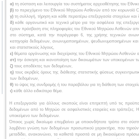
α)
τη σύσταση και λειτουργία του συστήματος αρχειοθέτησης του Εθν
β)
το περιεχόμενο του Εθνικού Μητρώου Ασθενών από τον κορωνοϊό 
γ)
τη συλλογή, τήρηση και κάθε περαιτέρω επεξεργασία στοιχείων και
δ)
κάθε οργανωτικό και τεχνικό μέτρο για την ασφάλεια της επεξε
έχουν πρόσβαση στις πληροφορίες του Εθνικού Μητρώου Ασθενών από
στο σύστημα, κατά την παράγραφο 6, της χρήσης τεχνικών ανωνυ
κατηγορία δεδομένων, ανωνυμοποιημένων, ψευδωνυμοποιημένων και μ
και στατιστικούς λόγους,
ε)
θέματα οργάνωσης και διαχείρισης του Εθνικού Μητρώου Ασθενών απ
στ)
την άσκηση και ικανοποίηση των δικαιωμάτων των υποκειμένων τ
ζ)
τους αποδέκτες των δεδομένων,
η)
τους ακριβείς όρους της διάθεσης στατιστικής φύσεως συγκεντρωτ
των δεδομένων,
θ)
το ύψος της συνδρομής ή του παραβόλου για τη διάθεση των στοιχεί
ι)
κάθε άλλο ειδικότερο θέμα.
Η επεξεργασία για άλλους σκοπούς είναι επιτρεπτή υπό τις προϋπο
δεδομένων από το Μητρώο σε ασφαλιστικές εταιρείες και τράπεζες. 
υποκείμενο των δεδομένων.
Όποιος χωρίς δικαίωμα επεμβαίνει με οποιονδήποτε τρόπο στο σύσ
λαμβάνει γνώση των δεδομένων προσωπικού χαρακτήρα, που τηρούνται
μεταδίδει, ανακοινώνει, τα καθιστά προσιτά σε μη δικαιούμενα πρ