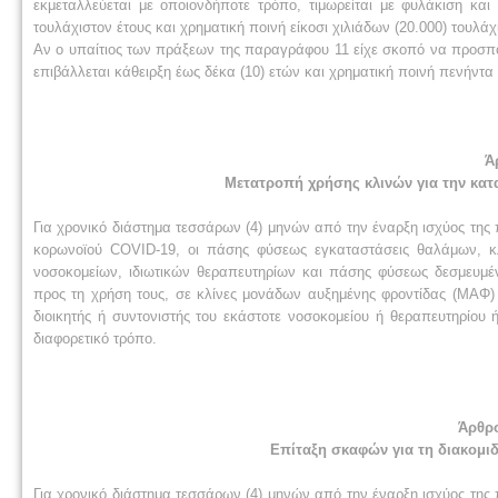
εκμεταλλεύεται με οποιονδήποτε τρόπο, τιμωρείται με φυλάκιση και
τουλάχιστον έτους και χρηματική ποινή είκοσι χιλιάδων (20.000) τουλά
Αν ο υπαίτιος των πράξεων της παραγράφου 11 είχε σκοπό να προσπορ
επιβάλλεται κάθειρξη έως δέκα (10) ετών και χρηματική ποινή πενήντα
Ά
Μετατροπή χρήσης κλινών για την κα
Για χρονικό διάστημα τεσσάρων (4) μηνών από την έναρξη ισχύος της
κορωνοϊού COVID-19, οι πάσης φύσεως εγκαταστάσεις θαλάμων, κ
νοσοκομείων, ιδιωτικών θεραπευτηρίων και πάσης φύσεως δεσμευμέ
προς τη χρήση τους, σε κλίνες μονάδων αυξημένης φροντίδας (MΑΦ)
διοικητής ή συντονιστής του εκάστοτε νοσοκομείου ή θεραπευτηρίου
διαφορετικό τρόπο.
Άρθρ
Επίταξη σκαφών για τη διακομι
Για χρονικό διάστημα τεσσάρων (4) μηνών από την έναρξη ισχύος της