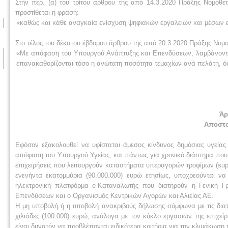
Στην περ. (α) του τρίτου άρθρου της από 14.3.2020 Πράξης Νομοθ
προστίθεται η φράση:
«καθώς και κάθε αναγκαία ενίσχυση ψηφιακών εργαλείων και μέσων ε
Στο τέλος του δέκατου έβδομου άρθρου της από 20.3.2020 Πράξης Νομοθ
«Με απόφαση του Υπουργού Ανάπτυξης και Επενδύσεων, λαμβάνοντας
επανακαθορίζονται τόσο η ανώτατη ποσότητα τεμαχίων ανά πελάτη, ό
Άρ
Αποστο
Εφόσον εξακολουθεί να υφίσταται άμεσος κίνδυνος δημόσιας υγείας
απόφαση του Υπουργού Υγείας, και πάντως για χρονικό διάστημα που δ
επιχειρήσεις που λειτουργούν καταστήματα υπεραγορών τροφίμων (supe
ενενήντα εκατομμύρια (90.000.000) ευρώ ετησίως, υποχρεούνται ν
ηλεκτρονική πλατφόρμα e-Καταναλωτής που διατηρούν η Γενική Γ
Επενδύσεων και ο Οργανισμός Κεντρικών Αγορών και Αλιείας ΑΕ.
Η μη υποβολή ή η υποβολή ανακριβούς δήλωσης σύμφωνα με τις διατάξ
χιλιάδες (100.000) ευρώ, ανάλογα με τον κύκλο εργασιών της επιχ
είναι δυνατόν να προβλέπονται ειδικότερα κριτήρια για την κλιμάκωσ