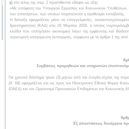
γ)
στο τέλος της παρ. 2 προστίθενται εδάφια ως εξής:
«Με απόφαση του Υπουργού Εργασίας και Κοινωνικών Υποθέσεων καθο
των απαιτήσεων, των οποίων παρατείνεται η προθεσμία καταβολής.
Η διάταξη εφαρμόζεται μόνο σε επαγγελματίες, αυτοαπασχολουμένο
δραστηριότητας (ΚΑΔ) στις 20 Μαρτίου 2020, ο οποίος συμπεριλαμ
κλάδοι που επλήγησαν οικονομικά λόγω της εμφάνισης και διάδοσης
προσωρινή απαγόρευση λειτουργίας, σύμφωνα με το άρθρο 1 της από 2
Άρ
Συμβάσεις προμηθειών και υπηρεσιών εποπτευόμ
Για χρονικό διάστημα τριών (3) μηνών από την έναρξη ισχύος της παρ
(Α΄ 68) εφαρμόζεται και ως προς τον Ηλεκτρονικό Εθνικό Φορέα Κοι
(ΟΑΕΔ) και τον Οργανισμό Προνοιακών Επιδομάτων και Κοινωνικής Α
Άρθρ
Εξ αποστάσεως διενέργεια πρ