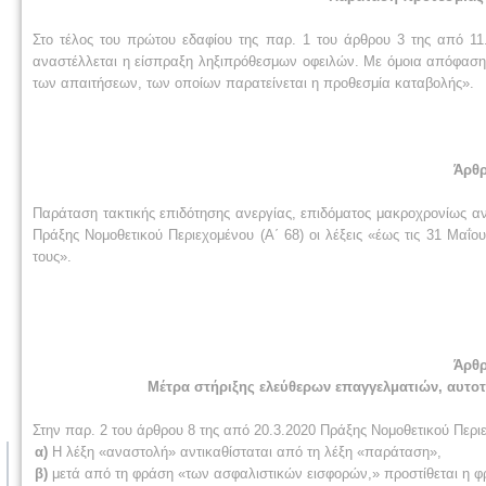
Στο τέλος του πρώτου εδαφίου της παρ. 1 του άρθρου 3 της από 11.
αναστέλλεται η είσπραξη ληξιπρόθεσμων οφειλών. Με όμοια απόφαση κ
των απαιτήσεων, των οποίων παρατείνεται η προθεσμία καταβολής».
Άρθρ
Παράταση τακτικής επιδότησης ανεργίας, επιδόματος μακροχρονίως α
Πράξης Νομοθετικού Περιεχομένου (Α΄ 68) οι λέξεις «έως τις 31 Μαΐου
τους».
Άρθρ
Μέτρα στήριξης ελεύθερων επαγγελματιών, αυτο
Στην παρ. 2 του άρθρου 8 της από 20.3.2020 Πράξης Νομοθετικού Περιε
α)
Η λέξη «αναστολή» αντικαθίσταται από τη λέξη «παράταση»,
β)
μετά από τη φράση «των ασφαλιστικών εισφορών,» προστίθεται η φ