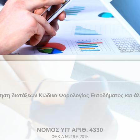
ση διατάξεων Κώδικα Φορολογίας Εισοδήματος και άλλ
NOMOΣ ΥΠ’ ΑΡΙΘ. 4330
ΦΕΚ Α
59
/
16
.
6
.201
5