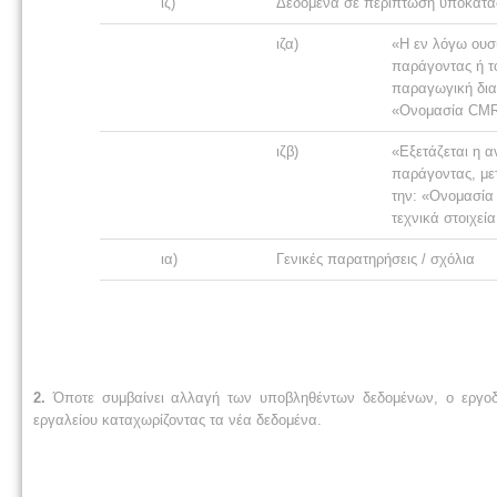
ιζ)
Δεδομένα σε περίπτωση υποκατά
ιζα)
«Η εν λόγω ουσί
παράγοντας ή τ
παραγωγική δια
«Ονομασία CMR
ιζβ)
«Εξετάζεται η α
παράγοντας, με
την: «Ονομασία 
τεχνικά στοιχεί
ια)
Γενικές παρατηρήσεις / σχόλια
2.
Όποτε συμβαίνει αλλαγή των υποβληθέντων δεδομένων, ο εργοδό
εργαλείου καταχωρίζοντας τα νέα δεδομένα.