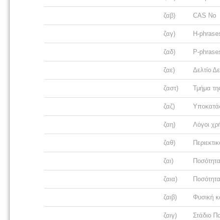
ζαβ)
CAS No
ζαγ)
H-phrase
ζαδ)
P-phrases
ζαε)
Δελτίο Δ
ζαστ)
Τμήμα τη
ζαζ)
Υποκατά
ζαη)
Λόγοι χρ
ζαθ)
Περιεκτι
ζαι)
Ποσότητα 
ζαια)
Ποσότητα
ζαιβ)
Φυσική κ
ζαιγ)
Στάδιο Π