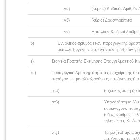
γα)
(κύριος) Κωδικός Αριθμός
γβ)
(κύρια) Δραστηριότητα
γγ)
Επιπλέον Κωδικοί Αριθμοί 
δ)
Συνολικός αριθμός ετών παραγωγικής δρασ
μεταλλαξιογόνων παραγόντων ή τοξικών γι
ε)
Στοιχεία Γραπτής Εκτίμησης Επαγγελματικού Κι
στ)
Παραγωγική Δραστηριότητα της επιχείρησης όπου
παράγοντες, μεταλλαξιογόνους παράγοντες ή το
στα)
(σχετικός με τη δρ
στβ)
Υποκατάστημα [Διευ
καρκινογόνο παράγ
(οδός, αριθμός, Τ.Κ
τηλεφώνου, Κωδικ
στγ)
Τμήμα(-τα) της επι
παράγοντα, μεταλλ