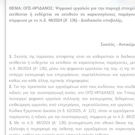
ΘΕΜΑ: ΟΠΣ-ΗΡΙΔΑΝΟΣ: Ψηφιακό εργαλείο για την παροχή στοιχεί
εκτίθενται ή ενδέχεται να εκτεθούν σε καρκινογόνους παράγο
σύμφωνα με το π.δ. 48/2024 (Α΄ 136) - Διαδικασία υποβολής.
Σκοπός - Αντικείμ
1.
Σκοπός της παρούσας απόφασης είναι να καθοριστούν οι διαδικασ
εκτίθενται ή ενδέχεται να εκτεθούν σε καρκινογόνους παράγοντες, 
π.δ. 48/2024 (Α΄ 136), μέσω του ψηφιακού εργαλείου της περ. ε) της π
υπάρχει καταγραφή των επιχειρήσεων, εκμεταλλεύσεων και εργασιώ
καθώς και κάθε άλλης σχετικής πληροφορίας.
2.
Για την προστασία των εργαζομένων από τους κινδύνους που συνδέ
τοξικές για την αναπαραγωγή ουσίες στο ΟΠΣ-ΗΡΙΔΑΝΟΣ του Υπουργείο
λειτουργεί ψηφιακό εργαλείο συλλογής και καταχώρισης δεδομένων
επιθεώρηση εργασίας από επιχειρήσεις, εκμεταλλεύσεις και εργασίες 
Κώδικα Εργατικού Δικαίου (π.δ. 62/2025, Α΄ 121), όπου οι εργαζόμενο
παράγοντες ή τοξικές για την αναπαραγωγή, σύμφωνα με το π.δ. 48/20
3.
Με το π.δ. 48/2024 (Α΄ 136) (ενσωμάτωση στο εθνικό δίκαιο της 
εξάλειψη ή περιορισμό της έκθεσης των εργαζομένων σε καρκινογό
ουσίες, καθώς και οριακές τιμές επαγγελματικής έκθεσης.