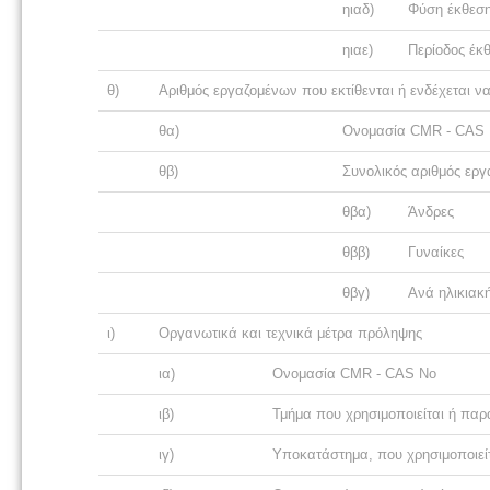
ηιαδ)
Φύση έκθεση
ηιαε)
Περίοδος έκ
θ)
Αριθμός εργαζομένων που εκτίθενται ή ενδέχεται 
θα)
Ονομασία CMR - CAS
θβ)
Συνολικός αριθμός ερ
θβα)
Άνδρες
θββ)
Γυναίκες
θβγ)
Ανά ηλικιακ
ι)
Οργανωτικά και τεχνικά μέτρα πρόληψης
ια)
Ονομασία CMR - CAS No
ιβ)
Τμήμα που χρησιμοποιείται ή πα
ιγ)
Υποκατάστημα, που χρησιμοποιείτ