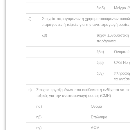
ζιαδ)
Μείγμα (
ζ)
Στοιχεία παραγόμενων ή χρησιμοποιούμενων ουσιών
παράγοντες ή τοξικές για την αναπαραγωγή ουσίες 
ζβ)
τυχόν Συνδυαστική 
παράγοντα
ζβα)
Ονομασία
ζββ)
CAS No 
ζβγ)
πληροφορ
τα αντίστ
η)
Στοιχεία εργαζομένων που εκτίθενται ή ενδέχεται να 
τοξικές για την αναπαραγωγή ουσίες (CMR)
ηα)
Όνομα
ηβ)
Επώνυμο
ηγ)
ΑΦΜ