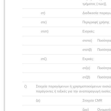
τμήματος (-των)],
στ)
Διαδικασία παραγω
στε)
Περιγραφή χρήσης
στστ)
Εισροές:
στστα)
Ποσότητα 
στστβ)
Ποσότητα 
στζ)
Εκροές:
στζα)
Ποσότητα 
στζβ)
Ποσότητα 
ζ)
Στοιχεία παραγόμενων ή χρησιμοποιούμενων ουσιών
παράγοντες ή τοξικές για την αναπαραγωγή ουσίες 
ζα)
Στοιχεία CMR
ζαα)
Ονομασί