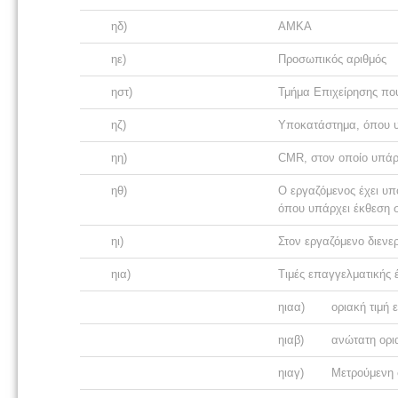
ηδ)
ΑΜΚΑ
ηε)
Προσωπικός αριθμός
ηστ)
Τμήμα Επιχείρησης που
ηζ)
Υποκατάστημα, όπου υπ
ηη)
CMR, στον οποίο υπάρ
ηθ)
Ο εργαζόμενος έχει υπο
όπου υπάρχει έκθεση
ηι)
Στον εργαζόμενο διενερ
ηια)
Τιμές επαγγελματικής
ηιαα)
οριακή τιμή 
ηιαβ)
ανώτατη ορια
ηιαγ)
Μετρούμενη 