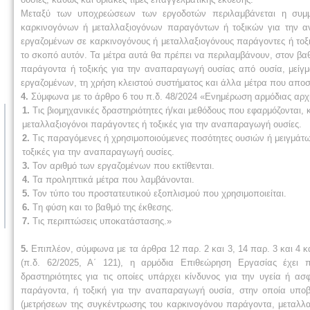
Μεταξύ των υποχρεώσεων των εργοδοτών περιλαμβάνεται η συμμό
καρκινογόνων ή μεταλλαξιογόνων παραγόντων ή τοξικών για την 
εργαζομένων σε καρκινογόνους ή μεταλλαξιογόνους παράγοντες ή τοξ
το σκοπό αυτόν. Τα μέτρα αυτά θα πρέπει να περιλαμβάνουν, στον βαθ
παράγοντα ή τοξικής για την αναπαραγωγή ουσίας από ουσία, μείγμα 
εργαζομένων, τη χρήση κλειστού συστήματος και άλλα μέτρα που απο
4.
Σύμφωνα με το άρθρο 6 του π.δ. 48/2024 «Ενημέρωση αρμόδιας αρχής
1.
Τις βιομηχανικές δραστηριότητες ή/και μεθόδους που εφαρμόζονται, 
μεταλλαξιογόνοι παράγοντες ή τοξικές για την αναπαραγωγή ουσίες.
2.
Τις παραγόμενες ή χρησιμοποιούμενες ποσότητες ουσιών ή μειγμάτ
τοξικές για την αναπαραγωγή ουσίες.
3.
Τον αριθμό των εργαζομένων που εκτίθενται.
4.
Τα προληπτικά μέτρα που λαμβάνονται.
5.
Τον τύπο του προστατευτικού εξοπλισμού που χρησιμοποιείται.
6.
Tη φύση και το βαθμό της έκθεσης.
7.
Τις περιπτώσεις υποκατάστασης.»
5.
Επιπλέον, σύμφωνα με τα άρθρα 12 παρ. 2 και 3, 14 παρ. 3 και 4 κα
(π.δ. 62/2025, Α΄ 121), η αρμόδια Επιθεώρηση Εργασίας έχει
δραστηριότητες για τις οποίες υπάρχει κίνδυνος για την υγεία ή α
παράγοντα, ή τοξική για την αναπαραγωγή ουσία, στην οποία υπο
(μετρήσεων της συγκέντρωσης του καρκινογόνου πα­ράγοντα, μεταλλ