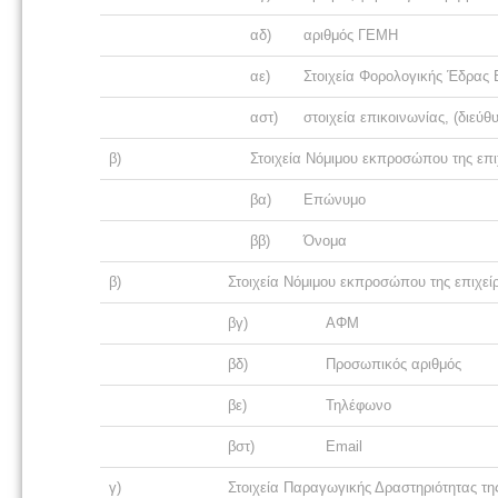
αδ)
αριθμός ΓΕΜΗ
αε)
Στοιχεία Φορολογικής Έδρας Ε
αστ)
στοιχεία επικοινωνίας, (διεύ
β)
Στοιχεία Νόμιμου εκπροσώπου της επι
βα)
Επώνυμο
ββ)
Όνομα
β)
Στοιχεία Νόμιμου εκπροσώπου της επιχεί
βγ)
ΑΦΜ
βδ)
Προσωπικός αριθμός
βε)
Τηλέφωνο
βστ)
Email
γ)
Στοιχεία Παραγωγικής Δραστηριότητας τη