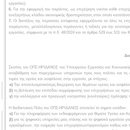
εργασίας).
6.
Για την εφαρμογή του παρόντος, ως επιχείρηση νοείται κάθε επιχεί
ανεξαρτήτως κλάδου οικονομικής δραστηριότητας στον οποίο κατατάσσε
7.
Οι διατάξεις της παρούσας απόφασης εφαρμόζονται σε όλες τις επιχ
παράγοντες, μεταλλαξιογόνους παράγοντες ή τοξικές για την αναπαρ
εργασίας, σύμφωνα με το π.δ. 48/2024 και τα άρθρα 529 έως 531 του Κώ
Δι
Σκοπός του ΟΠΣ-ΗΡΙΔΑΝΟΣ του Υπουργείου Εργασίας και Κοινωνικής
αναβάθμιση των παρεχόμενων υπηρεσιών προς τους πολίτες και τις ε
τομέα της υγείας και ασφάλειας στην εργασία, με στόχους:
α)
Την αποτελεσματικότερη διαχείριση των θεμάτων υγείας και ασφάλειας
β)
τη βελτίωση του επιπέδου συμμόρφωσης των επιχειρήσεων ως προς τι
γ)
την καλλιέργεια και προαγωγή νοοτροπίας (κουλτούρας) πρόληψης 
Η διαδικτυακή Πύλη του ΟΠΣ-ΗΡΙΔΑΝΟΣ αποτελεί το σημείο εισόδου:
α)
Για την πληροφόρηση των ενδιαφερόμενων για θέματα Υγείας και Α
β)
για τις ψηφιακές υπηρεσίες μιας στάσης και τα ψηφιακά εργαλεία γι
εργαζομένων, την ευημερία των επιχειρήσεων/οργανισμών καθώς και 