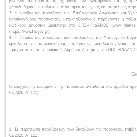
βελτίωση της προστασίας της υγείας των εργαζομένων και της πρό
χάραξη δημόσιων πολιτικών στον τομέα της υγείας και ασφάλειας στην
3.
Η είσοδος και πρόσβαση των Επιθεωρητών Ασφάλειας και Υγεία
καρκινογόνους παράγοντες, μεταλλαξιογόνους παράγοντες ή τοξικ
κωδικούς Δημόσιας Διοίκησης στο ΟΠΣ-ΗΡΙΔΑΝΟΣ (www.iridanos
(https://www.hli.gov.gr).
4.
Η είσοδος και πρόσβαση των υπαλλήλων του Υπουργείου Εργασ
εργαλείου για καρκινογόνους παράγοντες, μεταλλαξιογόνους π
πραγματοποιείται με κωδικούς Δημόσιας Διοίκησης στο ΟΠΣ-ΗΡΙΔΑΝΟΣ (
Έλ
Ο έλεγχος της εφαρμογής της παρούσας ανατίθεται στα αρμόδια όργα
62/2025, Α΄ 121).
1. Σε περίπτωση παραβάσεων των διατάξεων της παρούσας, επιβάλλον
62/2025, Α΄ 121).