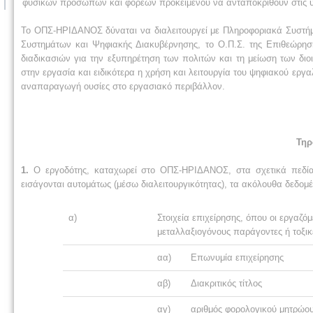
φυσικών προσώπων και φορέων προκειμένου να ανταποκριθούν στις υ
Το ΟΠΣ-ΗΡΙΔΑΝΟΣ δύναται να διαλειτουργεί με Πληροφοριακά Συστήμα
Συστημάτων και Ψηφιακής Διακυβέρνησης, το Ο.Π.Σ. της Επιθεώρησ
διαδικασιών για την εξυπηρέτηση των πολιτών και τη μείωση των δι
στην εργασία και ειδικότερα η χρήση και λειτουργία του ψηφιακού εργ
αναπαραγωγή ουσίες στο εργασιακό περιβάλλον.
Τηρ
1.
Ο εργοδότης, καταχωρεί στο ΟΠΣ-ΗΡΙΔΑΝΟΣ, στα σχετικά πεδία
εισάγονται αυτομάτως (μέσω διαλειτουργικότητας), τα ακόλουθα δεδομ
α)
Στοιχεία επιχείρησης, όπου οι εργαζό
μεταλλαξιογόνους παράγοντες ή τοξικ
αα)
Επωνυμία επιχείρησης
αβ)
Διακριτικός τίτλος
αγ)
αριθμός φορολογικού μητρώο