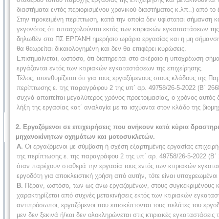
διαστήματα εντός περιορισμένου χρονικού διαστήματος κ.λπ..) από το 
Στην προκειμένη περίπτωση, κατά την οποία δεν υφίσταται σήμανση κ
γεγονότος ότι απασχολούνται εκτός των κτιριακών εγκαταστάσεων της 
δηλωθέν στο ΠΣ ΕΡΓΑΝΗ ημερήσιο ωράριο εργασίας και η μη σήμανση 
θα θεωρείται δικαιολογημένη και δεν θα επιφέρει κυρώσεις.
Επισημαίνεται, ωστόσο, ότι διατηρείται στο ακέραιο η υποχρέωση σήμ
εργάζονται εντός των κτιριακών εγκαταστάσεων της επιχείρησης.
Τέλος, υπενθυμίζεται ότι για τους εργαζόμενους στους κλάδους της Πα
περίπτωσης ε. της παραγράφου 2 της υπ΄ αρ. 49758/26-5-2022 (Β΄ 2
συχνά απαιτείται μεγαλύτερος χρόνος προετοιμασίας, ο χρόνος αυτός δ
λήξη της εργασίας κατ΄ αναλογία με τα ισχύοντα στον κλάδο της βιομη
2. Εργαζόμενοι σε επιχειρήσεις που ανήκουν κατά κύρια δραστηρ
μηχανοκίνητων οχημάτων και μοτοσυκλετών.
Α.
Οι εργαζόμενοι με σύμβαση ή σχέση εξαρτημένης εργασίας επιχειρ
της περίπτωσης ε. της παραγράφου 2 της υπ΄ αρ. 49758/26-5-2022 (
όταν παρέχουν σταθερά την εργασία τους εντός των κτιριακών εγκατασ
εργοδότη για αποκλειστική χρήση από αυτήν, τότε είναι υποχρεωμένο
Β.
Πέραν, ωστόσο, των ως άνω εργαζομένων, στους συγκεκριμένους κλ
χαρακτηρίζεται από συχνές μετακινήσεις εκτός των κτιριακών εγκατασ
αντιπρόσωποι, εργαζόμενοι που επισκέπτονται τους πελάτες του εργοδό
μεν δεν ξεκινά ή/και δεν ολοκληρώνεται στις κτιριακές εγκαταστάσεις 