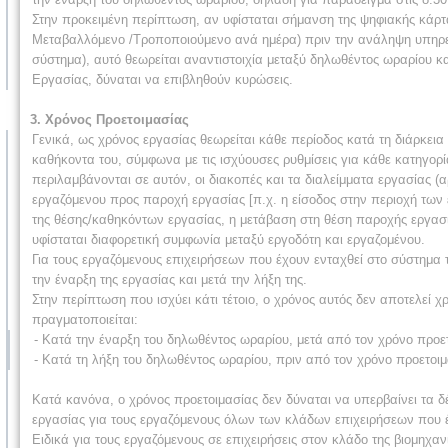
Στην προκειμένη περίπτωση, αν υφίσταται σήμανση της ψηφιακής κάρτας
Μεταβαλλόμενο /Τροποποιούμενο ανά ημέρα) πριν την ανάληψη υπηρεσί
σύστημα), αυτό θεωρείται αναντιστοιχία μεταξύ δηλωθέντος ωραρίου 
Εργασίας, δύναται να επιβληθούν κυρώσεις.
3. Χρόνος Προετοιμασίας
Γενικά, ως χρόνος εργασίας θεωρείται κάθε περίοδος κατά τη διάρκεια 
καθήκοντα του, σύμφωνα με τις ισχύουσες ρυθμίσεις για κάθε κατηγορί
περιλαμβάνονται σε αυτόν, οι διακοπές και τα διαλείμματα εργασίας (
εργαζόμενου προς παροχή εργασίας [π.χ. η είσοδος στην περιοχή των
της θέσης/καθηκόντων εργασίας, η μετάβαση στη θέση παροχής εργασία
υφίσταται διαφορετική συμφωνία μεταξύ εργοδότη και εργαζομένου.
Για τους εργαζόμενους επιχειρήσεων που έχουν ενταχθεί στο σύστημα 
την έναρξη της εργασίας και μετά την λήξη της.
Στην περίπτωση που ισχύει κάτι τέτοιο, ο χρόνος αυτός δεν αποτελεί 
πραγματοποιείται:
- Κατά την έναρξη του δηλωθέντος ωραρίου, μετά από τον χρόνο προε
- Κατά τη λήξη του δηλωθέντος ωραρίου, πριν από τον χρόνο προετο
Κατά κανόνα, ο χρόνος προετοιμασίας δεν δύναται να υπερβαίνει τα δέκ
εργασίας για τους εργαζόμενους όλων των κλάδων επιχειρήσεων που 
Ειδικά για τους εργαζόμενους σε επιχειρήσεις στον κλάδο της βιομηχα