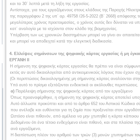
και τα 30΄ λεπτά μετά τη λήξη της εργασίας.
Αντίστοιχα, για τους εργαζόμενους στους κλάδους της Παροχής Ηλεκτρι
της παραγράφου 2 της υπ΄ αρ. 49758 /26-5-2022 (Β΄ 2668) απόφασης 
μεγαλύτερος χρόνος προετοιμασίας, ο χρόνος αυτός δεν δύναται να υπε
κατ΄ αναλογία με τα ισχύοντα στον κλάδο της βιομηχανίας.
Υπέρβαση των ως χρονικών διαστημάτων μπορεί να γίνει αν απαιτείται
και μπορεί να αποδειχτεί κατά την ελεγκτική διαδικασία.
4. Ελλείψεις σημάνσεων της ψηφιακής κάρτας εργασίας ή μη έγκ
ΕΡΓΑΝΗ ΙΙ
Η σήμανση της ψηφιακής κάρτας εργασίας θα πρέπει να είναι σύμφωνη
εκτός αν αυτό δικαιολογείται από αντικειμενικούς λόγους που έχουν σ
(Οι περιπτώσεις δικαιολογημένης μη σήμανσης κάρτας αναλύονται στην
Υπό αυτό το πρίσμα εξετάζονται ενδεικτικά οι ακόλουθες περιπτώσεις.
α)
Παράλειψη σήμανσης της ψηφιακής κάρτας από τον εργαζόμενο
Όπως προαναφέρθηκε, η σήμανση της ψηφιακής κάρτας αποτελεί υποχρ
Αυτό άλλωστε προκύπτει και από το άρθρο 652 του Αστικού Κώδικα σύμ
που ανέλαβε και ευθύνεται για τη ζημία που προξενείται στον εργοδότ
Ωστόσο είναι πιθανόν, από αμέλεια να μην χτυπηθεί η κάρτα κάποιου 
Δεδομένου ότι ένα τέτοιο ενδεχόμενο είναι πιθανό, και στα πλαίσια τ
ανά εργαζόμενο,
Η διαπίστωση πλέον του αριθμού των τριών (3) μονών χτυπημάτων τον