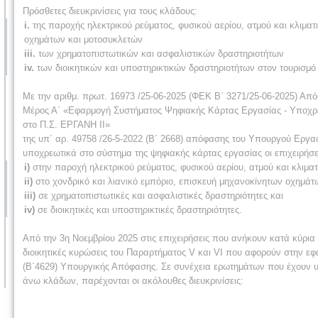
Πρόσθετες διευκρινίσεις για τους κλάδους:
i.
της παροχής ηλεκτρικού ρεύματος, φυσικού αερίου, ατμού και κλιματι
οχημάτων και μοτοσυκλετών
iii.
των χρηματοπιστωτικών και ασφαλιστικών δραστηριοτήτων
iv.
των διοικητικών και υποστηρικτικών δραστηριοτήτων στον τουρισμό
Με την αριθμ. πρωτ. 16973 /25-06-2025 (ΦΕΚ Β΄ 3271/25-06-2025) Α
Μέρος Α΄ «Εφαρμογή Συστήματος Ψηφιακής Κάρτας Εργασίας - Υποχρ
στο Π.Σ. ΕΡΓΑΝΗ ΙΙ»
της υπ΄ αρ. 49758 /26-5-2022 (Β΄ 2668) απόφασης του Υπουργού Εργα
υποχρεωτικά στο σύστημα της ψηφιακής κάρτας εργασίας οι επιχειρήσ
i)
στην παροχή ηλεκτρικού ρεύματος, φυσικού αερίου, ατμού και κλιματ
ii)
στο χονδρικό και λιανικό εμπόριο, επισκευή μηχανοκίνητων οχημάτ
iii)
σε χρηματοπιστωτικές και ασφαλιστικές δραστηριότητες και
iv)
σε διοικητικές και υποστηρικτικές δραστηριότητες.
Από την 3η Νοεμβρίου 2025 στις επιχειρήσεις που ανήκουν κατά κύρια
διοικητικές κυρώσεις του Παραρτήματος V και VI που αφορούν στην ε
(Β΄4629) Υπουργικής Απόφασης. Σε συνέχεια ερωτημάτων που έχουν υ
άνω κλάδων, παρέχονται οι ακόλουθες διευκρινίσεις: