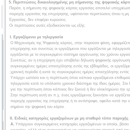
5. Περιπτώσεις δικαιολογημένης μη σήμανσης της ψηφιακής κάρτ
Παρότι, η σήμανση της ψηφιακής κάρτας εργασίας αποτελεί υποχρέω
παροχής εργασίας της επιχείρησης, υφίστανται περιπτώσεις όπου η μ
Εργασίας, δεν επιφέρει κυρώσεις.
Οι περιπτώσεις αυτές εξειδικεύονται ως εξής:
I. Εργαζόμενοι με τηλεργασία
Ο Μηχανισμός της Ψηφιακής κάρτας, στην παρούσα φάση, εφαρμόζετα
επιχείρησης και συνεπώς οι εργαζόμενοι που εργάζονται με τηλεργασ
εργάζονται με το συγκεκριμένο σύστημα οργάνωσης του χρόνου εργασ
Συνεπώς, αν η επιχείρηση έχει υποβάλει δήλωση ψηφιακής οργάνωσης
συγκεκριμένες ημέρες απασχόλησης εντός της εβδομάδας, οι εργαζόμεν
χρονική περίοδο ή κατά τις συγκεκριμένες ημέρες απασχόλησης εντός 
Υπάρχει ωστόσο και η περίπτωση όπου κάποιοι εργαζόμενοι επιθυμούν
τηλεργασία κατά το υπόλοιπο χρονικό διάστημα της ίδιας ημέρας. Στο
για την περίπτωση όπου κάποιος δεν ξεκινά ή δεν ολοκληρώνει την ερ
Στην περίπτωση αυτή αν π.χ. ένας εργαζόμενος ξεκινήσει να εργάζετ
παροχής εργασίας της επιχείρησης ή το αντίστροφο, οφείλει κατά την
σημάνει την ψηφιακή του κάρτα.
ΙΙ. Ειδικές κατηγορίες εργαζομένων με μη σταθερό τόπο παροχής
Α.
Υπάρχουν συγκεκριμένες κατηγορίες εργαζομένων οι οποίοι, βάσει 
εργασίας, αλλά είναι αναγκασμένοι να μετακινούνται τακτικά από το