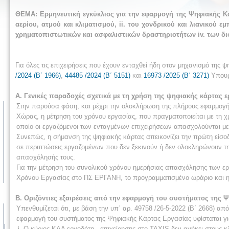
ΘΕΜΑ: Ερμηνευτική εγκύκλιος για την εφαρμογή της Ψηφιακής Κ
αερίου, ατμού και κλιματισμού, ii. του χονδρικού και λιανικού 
χρηματοπιστωτικών και ασφαλιστικών δραστηριοτήτων iv. των δι
Για όλες τις επιχειρήσεις που έχουν ενταχθεί ήδη στον μηχανισμό της ψη
/2024 (Β΄ 1966)
,
44485 /2024 (Β΄ 5151)
και
16973 /2025 (Β΄ 3271)
Υπουργ
Α. Γενικές παραδοχές σχετικά με τη χρήση της ψηφιακής κάρτας 
Στην παρούσα φάση, και μέχρι την ολοκλήρωση της πλήρους εφαρμογή
Χώρας, η μέτρηση του χρόνου εργασίας, που πραγματοποιείται με τη χ
οποίο οι εργαζόμενοι των ενταγμένων επιχειρήσεων απασχολούνται με 
Συνεπώς, η σήμανση της ψηφιακής κάρτας απεικονίζει την πρώτη είσοδο
σε περιπτώσεις εργαζομένων που δεν ξεκινούν ή δεν ολοκληρώνουν την
απασχόλησής τους.
Για την μέτρηση του συνολικού χρόνου ημερήσιας απασχόλησης των 
Χρόνου Εργασίας στο ΠΣ ΕΡΓΑΝΗ, το προγραμματισμένο ωράριο και η
Β. Οριζόντιες εξαιρέσεις από την εφαρμογή του συστήματος της
Υπενθυμίζεται ότι, με βάση την υπ΄ αρ. 49758 /26-5-2022 (Β΄ 2668)
εφαρμογή του συστήματος της Ψηφιακής Κάρτας Εργασίας υφίσταται για
i.
Ο κύριος ΚΑΔ εργοδότη - επιχείρησης στο TAXIS δεν ανήκει στους 