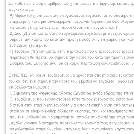
Σε κάθε περίπτωση ο αριθμός των χτυπημάτων της ψηφιακής κάρτας εργ
συγκεκριμένα:
Α)
Μηδέν (0) χτύπημα, όταν ο εργαζόμενος εργάζεται με το σύστημα της
επιχείρησης κατά μια συγκεκριμένη ημέρα για λόγους που δικαιολογούντα
κατάσταση (π.χ. απεργία, μη προσέλευση στην εργασία κ.α.)
Β)
Δύο (2) χτυπήματα, όταν ο εργαζόμενος εργάζεται με συνεχές ωράριο
σημάνει την κάρτα του κατά την πρώτη είσοδο στην επιχείρηση και κατ
ενδιάμεσα χτυπήματα.
Γ)
Τέσσερα (4) χτυπήματα, στην περίπτωση που ο εργαζόμενος εργάζετα
περίπτωση θα πρέπει να σημάνει την κάρτα του κατά την πρώτη είσοδο 
ωραρίου του. Ευνόητο είναι ότι σε καμία περίπτωση δεν λαμβάνονται
ΣΥΝΕΠΩΣ, αν βρεθεί εργαζόμενος να εργάζεται στις κτιριακές εγκατασ
του και δεν έχει σημάνει την κάρτα του ή βρεθεί να εργάζεται, αφού έ
επιβάλλονται κυρώσεις.
i. Σήμανση της Ψηφιακής Κάρτας Εργασίας εκτός έδρας της επιχε
Οι εργαζόμενοι που έχουν σταθερό τόπο παροχής εργασίας, εκτός των
διατεθεί στην επιχείρηση/εργοδότη για αποκλειστική χρήση από αυτήν
σταθερά σε shop-in-a-shop άλλης επιχείρησης, τεχνικοί επιχείρησης 
που έχει μισθωθεί και χρησιμοποιείται αποκλειστικά από την επιχείρησ
μεγάλα χρονικά διαστήματα παρέχουν την εργασία τους σε χώρο που έ
ασφαλιστικών εταιρειών, είναι υποχρεωμένοι να σημαίνουν κάρτα στον