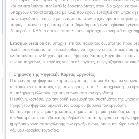
και αν εκτελούνται πολλαπλές δραστηριότητες στον ίδιο χώρο, εκ των
υπάρχουν υποκαταστήματα με ΚΑΔ που έχουν ενταχθεί στη ψηφιακή κ
ii.
Ο εργοδότης - επιχείρηση εντάσσεται στον μηχανισμό της ψηφιακής
παράγει οικονομική δραστηριότητα (δηλαδή αυτή είναι μηδενική) γεγον
δευτερεύων ΚΑΔ, ο οποίος αποτελεί την κυρίαρχη οικονομικά επιχειρη
Επισημαίνεται
ότι δεν υπάρχει επί του παρόντος δυνατότητα προαιρε
Τέλος υπενθυμίζεται ότι εξακολουθούν να ισχύουν οι εξαιρέσεις που π
εντάσσονται στον Μηχανισμό της Ψηφιακής Κάρτας Εργασίας οι επιχει
των ναυπηγείων, οι εργάτες γης, οι αλιεργάτες, οι εργαζόμενοι σε οικο
Γ. Σήμανση της Ψηφιακής Κάρτας Εργασίας
Η σήμανση της ψηφιακής κάρτας εργασίας, η οποία θα πρέπει να είνα
κτιριακές εγκαταστάσεις της επιχείρησης, αποτελεί υποχρέωση του ερ
συμπλήρωση ελλιπών «χτυπημάτων» από τον εργοδότη).
Η ευθύνη, ωστόσο, για την ορθή εφαρμογή του συστήματος της ψηφιακή
τήρηση του ψηφιακά δηλωθέντος ωραρίου βαρύνει τον εργοδότη.
Με τη χρήση της ψηφιακής κάρτας, σημαίνεται η πρώτη είσοδος και η τε
συνδυασμό με το συμβατικό προδηλωθέν και το προγραμματισμένο ημε
ημερήσιο χρόνο απασχόλησης των εργαζομένων, όπως την ώρα έναρξης 
νόμιμου ωραρίου εργασίας.