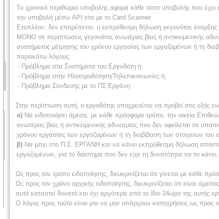
Το χρονικό περιθώριο υποβολής αφορά κάθε τόπο υποβολής που έχει επ
την υποβολή μέσω API είτε με το Card Scanner.
Επιπλέον, δεν επιτρέπεται, η εκπρόθεσμη δήλωση γεγονότος έναρξης 
ΜΟΝΟ σε περιπτώσεις γεγονότος ανωτέρας βίας ή αντικειμενικής αδυναμ
συστήματος μέτρησης του χρόνου εργασίας των εργαζομένων ή τη διαβ
παρακάτω λόγους:
- Πρόβλημα στα Συστήματα του Εργοδότη ή
- Πρόβλημα στην Ηλεκτροδότηση/Τηλεπικοινωνίες ή
- Πρόβλημα Σύνδεσης με το ΠΣ Εργάνη
Στην περίπτωση αυτή, ο εργοδότης υποχρεούται να προβεί στις εξής εν
α)
Να ειδοποιήσει άμεσα, με κάθε πρόσφορο τρόπο, την οικεία Επιθεώ
ανωτέρας βίας ή αντικειμενικής αδυναμίας που δεν οφείλεται σε υπαιτι
χρόνου εργασίας των εργαζομένων ή τη διαβίβαση των στοιχείων του
β)
Να μπει στο Π.Σ. ΕΡΓΑΝΗ και να κάνει εκπρόθεσμη δήλωση αποστέ
εργαζομένων, για το διάστημα που δεν είχε τη δυνατότητα να το κάνει,
Ως προς τον τρόπο ειδοποίησης, διευκρινίζεται ότι γίνεται με κάθε π
Ως προς τον χρόνο αρχικής ειδοποίησης, διευκρινίζεται ότι είναι άμεσο
αυτό καταστεί δυνατό και όχι αργότερα από το ίδιο 24ωρο της αυτής 
Ο λόγος προς τούτο είναι για να μην υπάρχουν καταχρήσεις ως προς τ