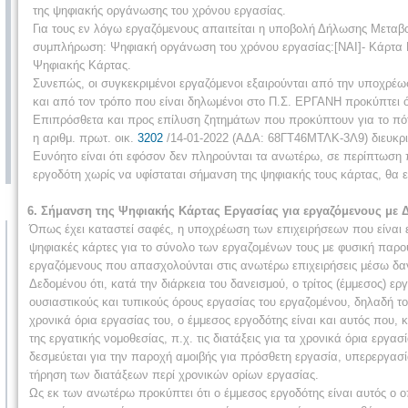
της ψηφιακής οργάνωσης του χρόνου εργασίας.
Για τους εν λόγω εργαζόμενους απαιτείται η υποβολή Δήλωσης Μετα
συμπλήρωση: Ψηφιακή οργάνωση του χρόνου εργασίας:[ΝΑΙ]- Κάρτα Ε
Ψηφιακής Κάρτας.
Συνεπώς, οι συγκεκριμένοι εργαζόμενοι εξαιρούνται από την υποχρέ
και από τον τρόπο που είναι δηλωμένοι στο Π.Σ. ΕΡΓΑΝΗ προκύπτει ό
Επιπρόσθετα και προς επίλυση ζητημάτων που προκύπτουν για το πότε
η αριθμ. πρωτ. οικ.
3202
/14-01-2022 (ΑΔΑ: 68ΓΤ46ΜΤΛΚ-3Λ9) διευκριν
Ευνόητο είναι ότι εφόσον δεν πληρούνται τα ανωτέρω, σε περίπτωση
εργοδότη χωρίς να υφίσταται σήμανση της ψηφιακής τους κάρτας, θα
6. Σήμανση της Ψηφιακής Κάρτας Εργασίας για εργαζόμενους με 
Όπως έχει καταστεί σαφές, η υποχρέωση των επιχειρήσεων που είναι 
ψηφιακές κάρτες για το σύνολο των εργαζομένων τους με φυσική παρο
εργαζόμενους που απασχολούνται στις ανωτέρω επιχειρήσεις μέσω δα
Δεδομένου ότι, κατά την διάρκεια του δανεισμού, ο τρίτος (έμμεσος) ερ
ουσιαστικούς και τυπικούς όρους εργασίας του εργαζομένου, δηλαδή το 
χρονικά όρια εργασίας του, ο έμμεσος εργοδότης είναι και αυτός που, 
της εργατικής νομοθεσίας, π.χ. τις διατάξεις για τα χρονικά όρια εργασ
δεσμεύεται για την παροχή αμοιβής για πρόσθετη εργασία, υπερεργασ
τήρηση των διατάξεων περί χρονικών ορίων εργασίας.
Ως εκ των ανωτέρω προκύπτει ότι ο έμμεσος εργοδότης είναι αυτός ο