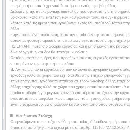
σε ημέρα ή σε τακτά χρονικά διαστήματα εντός της εβδομάδας.
Δεδομένης της αντικειμενικής δυσκολίας που υφίσταται για την σήμα
βρίσκονται κατά την εκτέλεση των καθηκόντων τους, οι συγκεκριμέν
κάρτας κατά τις ημέρες που εργάζονται εκτός του σταθερού τόπου παρο
άλλο.
Στην προκειμένη περίπτωση, κατά την οποία δεν υφίσταται σήμανση 
αυτών με φυσική παρουσία στις κτιριακές εγκαταστάσεις της επιχείρη
ΠΣ ΕΡΓΑΝΗ ημερήσιο ωράριο εργασίας και η μη σήμανση της κάρτας τ
δικαιολογημένη και δεν θα επιφέρει κυρώσεις.
Ωστόσο, κατά τις ημέρες που προσέρχονται στις κτιριακές εγκαταστάσ
να σημάνουν την ψηφιακή τους κάρτα.
Β.
Αντιθέτως, αν οι εργαζόμενοι των εν λόγω κατηγοριών έχουν σταθ
εργοδότη αλλά σε χώρο που έχει διατεθεί στην επιχείρηση/εργοδότη 
επιχείρησης που εργάζονται σταθερά σε shop-in-a-shop άλλης επιχείρ
άλλης επιχείρησης αλλά σε χώρο που χρησιμοποιείται αποκλειστικά απ
οποίοι σταθερά ή για μεγάλα χρονικά διαστήματα παρέχουν την εργασ
εγκαταστάσεων ασφαλιστικών εταιρειών, τότε η υποχρέωση σήμανσης τ
είναι υποχρεωμένοι να σημαίνουν κάρτα στον τόπο όπου σταθερά παρέ
ΙΙΙ. Διευθυντικά Στελέχη
Οι εργαζόμενοι που κατέχουν θέση εποπτείας, ή διεύθυνσης, ή εμπιστε
όπως τροποποιήθηκε και ισχύει με τις υπ.αριθμ. 113169 /27.12.2023 Υ