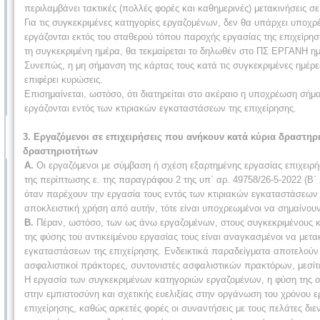
περιλαμβάνει τακτικές (πολλές φορές και καθημερινές) μετακινήσεις σ
Για τις συγκεκριμένες κατηγορίες εργαζομένων, δεν θα υπάρχει υποχρ
εργάζονται εκτός του σταθερού τόπου παροχής εργασίας της επιχείρηση
τη συγκεκριμένη ημέρα, θα τεκμαίρεται το δηλωθέν στο ΠΣ ΕΡΓΑΝΗ ημ
Συνεπώς, η μη σήμανση της κάρτας τους κατά τις συγκεκριμένες ημέρε
επιφέρει κυρώσεις.
Επισημαίνεται, ωστόσο, ότι διατηρείται στο ακέραιο η υποχρέωση σήμ
εργάζονται εντός των κτιριακών εγκαταστάσεων της επιχείρησης.
3. Εργαζόμενοι σε επιχειρήσεις που ανήκουν κατά κύρια δραστη
δραστηριοτήτων
Α.
Οι εργαζόμενοι με σύμβαση ή σχέση εξαρτημένης εργασίας επιχειρ
της περίπτωσης ε. της παραγράφου 2 της υπ΄ αρ. 49758/26-5-2022 (
όταν παρέχουν την εργασία τους εντός των κτιριακών εγκαταστάσεων τη
αποκλειστική χρήση από αυτήν, τότε είναι υποχρεωμένοι να σημαίνου
Β.
Πέραν, ωστόσο, των ως άνω εργαζομένων, στους συγκεκριμένους κλ
της φύσης του αντικειμένου εργασίας τους είναι αναγκασμένοι να μετα
εγκαταστάσεων της επιχείρησης. Ενδεικτικά παραδείγματα αποτελούν οι
ασφαλιστικοί πράκτορες, συντονιστές ασφαλιστικών πρακτόρων, μεσί
Η εργασία των συγκεκριμένων κατηγοριών εργαζομένων, η φύση της 
στην εμπιστοσύνη και σχετικής ευελιξίας στην οργάνωση του χρόνου ε
επιχείρησης, καθώς αρκετές φορές οι συναντήσεις με τους πελάτες διε