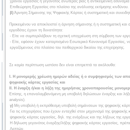
χρόνου εργασίας ή γεγονότος ανωτέρας βίας ή αντικειμενική αδυναμία 
Επιθεώρηση Εργασίας στο πλαίσιο της ανάλυσης εκτίμησης κινδύνου.
β)
Άρνηση Σήμανσης της Ψηφιακής Κάρτας ή συστηματική και συνειδη
Προκειμένου να αποκλειστεί η άρνηση σήμανσης ή η συστηματική και σ
εργοδότες έχουν τη δυνατότητα:
- Είτε να συμπεριλάβουν τη σχετική υποχρέωση στη σύμβαση των εργ
- Είτε, εφόσον έχουν καταρτισμένο Εσωτερικό Κανονισμό Εργασίας, ν
εργαζόμενους στο πλαίσιο του πειθαρχικού δικαίου της επιχείρησης.
Σε καμία περίπτωση ωστόσο δεν είναι επιτρεπτά τα ακόλουθα:
I. Η μονομερής χρέωση ημερών αδείας ή ο συμψηφισμός των απο
ψηφιακής κάρτας εργασίας και
II. Η έναρξη ή/και η λήξη της ημερήσιας χρονοπαρουσίας μονομε
Επίσης, η επαναλαμβανόμενη μη υποβολή δηλώσεων έναρξης και λήξη
analysis).
γ)
Μη υποβολή ή εκπρόθεσμη υποβολή σημάνσεων της ψηφιακής κάρτα
Για τις επιχειρήσεις που έχουν ενταχθεί στον μηχανισμό της ψηφιακή
ψηφιακής κάρτας εργασίας, δηλ. της ενάρξεως και της λήξεως της εργ
Η δήλωση γεγονότος έναρξης/λήξης ψηφιακής κάρτας εργασίας, πρέπει
Λεπτών.