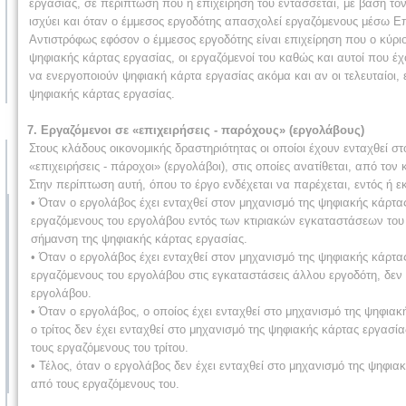
εργασίας, σε περίπτωση που η επιχείρηση του εντάσσεται, με βάση το
ισχύει και όταν ο έμμεσος εργοδότης απασχολεί εργαζόμενους μέσω 
Αντιστρόφως εφόσον ο έμμεσος εργοδότης είναι επιχείρηση που ο κύρι
ψηφιακής κάρτας εργασίας, οι εργαζόμενοί του καθώς και αυτοί που 
να ενεργοποιούν ψηφιακή κάρτα εργασίας ακόμα και αν οι τελευταίοι, ε
ψηφιακής κάρτας εργασίας.
7. Εργαζόμενοι σε «επιχειρήσεις - παρόχους» (εργολάβους)
Στους κλάδους οικονομικής δραστηριότητας οι οποίοι έχουν ενταχθεί
«επιχειρήσεις - πάροχοι» (εργολάβοι), στις οποίες ανατίθεται, από το
Στην περίπτωση αυτή, όπου το έργο ενδέχεται να παρέχεται, εντός ή ε
• Όταν ο εργολάβος έχει ενταχθεί στον μηχανισμό της ψηφιακής κάρτα
εργαζόμενους του εργολάβου εντός των κτιριακών εγκαταστάσεων του ι
σήμανση της ψηφιακής κάρτας εργασίας.
• Όταν ο εργολάβος έχει ενταχθεί στον μηχανισμό της ψηφιακής κάρτας
εργαζόμενους του εργολάβου στις εγκαταστάσεις άλλου εργοδότη, δε
εργολάβου.
• Όταν ο εργολάβος, ο οποίος έχει ενταχθεί στο μηχανισμό της ψηφιακ
ο τρίτος δεν έχει ενταχθεί στο μηχανισμό της ψηφιακής κάρτας εργασ
τους εργαζόμενους του τρίτου.
• Τέλος, όταν ο εργολάβος δεν έχει ενταχθεί στο μηχανισμό της ψη
από τους εργαζόμενους του.