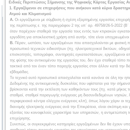
Ειδικές Περιπτώσεις Σήμανσης της Ψηφιακής Κάρτας Εργασίας Α
1. Εργαζόμενοι σε επιχειρήσεις που ανήκουν κατά κύρια δραστη
Ατμού και Κλιματισμού
Α.
Οι εργαζόμενοι με σύμβαση ή σχέση εξαρτημένης εργασίας επιχειρ
της περίπτωσης ε. της παραγράφου 2 της υπ΄ αρ. 49758/26-5-2022 (
όταν παρέχουν σταθερά την εργασία τους εντός των κτιριακών εγκατασ
εργοδότη για αποκλειστική χρήση από αυτήν, τότε είναι υποχρεωμένο
Β.
Πέραν, ωστόσο, των εργαζομένων που απασχολούνται με φυσική π
προσωπικό τεχνικών ειδικοτήτων (πχ. ηλεκτροτεχνικοί δικτύων, οδηγοί
επισκοπητές, τοπογράφοι, συντηρητές εγκαταστάσεων, εργαζόμενοι απ
της φύσης του αντικειμένου της εργασίας του, δεν έχει σταθερό τόπο π
τακτικά από τον έναν τόπο παροχής εργασίας στον άλλον κατά την διά
εβδομάδας.
Το τεχνικό αυτό προσωπικό απασχολείται κατά κανόνα σε όλη την ηπε
Δεδομένης της αντικειμενικής δυσκολίας που υφίσταται για την σήμα
βρίσκονται κατά την εκτέλεση των καθηκόντων τους (πχ. κατά μήκος 
σταθμοί, σταθμοί παραγωγής ενέργειας μη διασυνδεδεμένων νησιών, λ
περιφερειακά κέντρα ελέγχου ενέργειας κλπ), όπως λόγου χάριν οι τεχ
διανομής ηλεκτρικής ενέργειας ανά την Επικράτεια, είναι σκόπιμη και
εξαιτίας του κοινοφελούς χαρακτήρα των υπηρεσιών, η αντιμετώπιση τ
επιχείρησης.
Συνεπώς, οι συγκεκριμένες κατηγορίες εργαζομένων δεν θα έχουν υπο
σταθερού τόπου παροχής εργασίας της επιχείρησης και μετακινούνται τ