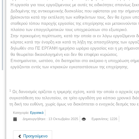
Η εργασία για τους εργαζόμενους με αυτές τις ειδικότητες σπανίως ξεκ
Δεδομένης της αντικειμενικής δυσκολίας που υφίσταται για την σήμα
βρίσκονται κατά την εκτέλεση των καθηκόντων τους, δεν θα έχουν υπ
σταθερού τόπου παροχής εργασίας της επιχείρησης και μετακινούνται τα
πλαίσιο των επαγγελματικών τους υποχρεώσεων στο εξωτερικό.
Στην προκειμένη περίπτωση, κατά την οποία οι εν λόγω εργαζόμενοι δ
κάρτας κατά την έναρξη και κατά τη λήξη της απασχόλησης των εργαζ
δηλωθέν στο ΠΣ ΕΡΓΑΝΗ ημερήσιο ωράριο εργασίας και η μη σήμανση 
θα θεωρείται δικαιολογημένη και δεν θα επιφέρει κυρώσεις.
Επισημαίνεται, ωστόσο, ότι διατηρείται στο ακέραιο η υποχρέωση σήμ
εργάζονται εντός των κτιριακών εγκαταστάσεων της επιχείρησης.
1
Ως δανεισμός ορίζεται η τριμερής σχέση, κατά την οποία ο αρχικός ερ
συγκατάθεση του τελευταίου, σε τρίτο εργοδότη για κάποιο χρονικό δι
τη δική του ευθύνη, χωρίς όμως να διακόπτεται ο ενοχικός δεσμός του 
Κατηγορία:
Εργατικά
Δημιουργήθηκε : 13 Οκτωβρίου 2025
Εμφανίσεις: 1226
Προηγούμενο