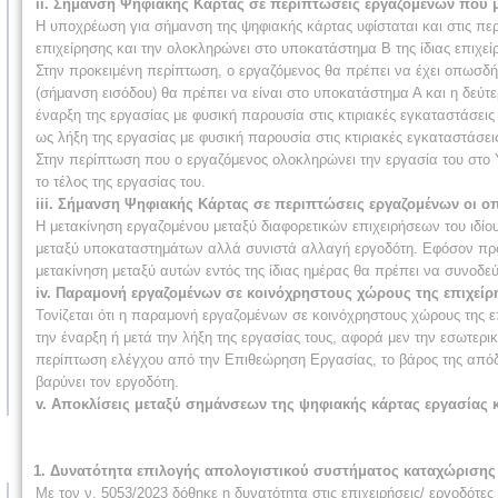
ii. Σήμανση Ψηφιακής Κάρτας σε περιπτώσεις εργαζομένων που μ
Η υποχρέωση για σήμανση της ψηφιακής κάρτας υφίσταται και στις περ
επιχείρησης και την ολοκληρώνει στο υποκατάστημα Β της ίδιας επιχεί
Στην προκειμένη περίπτωση, ο εργαζόμενος θα πρέπει να έχει οπωσδή
(σήμανση εισόδου) θα πρέπει να είναι στο υποκατάστημα Α και η δεύτ
έναρξη της εργασίας με φυσική παρουσία στις κτιριακές εγκαταστάσεις
ως λήξη της εργασίας με φυσική παρουσία στις κτιριακές εγκαταστάσει
Στην περίπτωση που ο εργαζόμενος ολοκληρώνει την εργασία του στο
το τέλος της εργασίας του.
iii. Σήμανση Ψηφιακής Κάρτας σε περιπτώσεις εργαζομένων οι οπ
Η μετακίνηση εργαζομένου μεταξύ διαφορετικών επιχειρήσεων του ιδί
μεταξύ υποκαταστημάτων αλλά συνιστά αλλαγή εργοδότη. Εφόσον πρόκε
μετακίνηση μεταξύ αυτών εντός της ίδιας ημέρας θα πρέπει να συνοδεύ
iv. Παραμονή εργαζομένων σε κοινόχρηστους χώρους της επιχεί
Τονίζεται ότι η παραμονή εργαζομένων σε κοινόχρηστους χώρους της ε
την έναρξη ή μετά την λήξη της εργασίας τους, αφορά μεν την εσωτερικ
περίπτωση ελέγχου από την Επιθεώρηση Εργασίας, το βάρος της απόδει
βαρύνει τον εργοδότη.
v. Αποκλίσεις μεταξύ σημάνσεων της ψηφιακής κάρτας εργασίας 
1. Δυνατότητα επιλογής απολογιστικού συστήματος καταχώριση
Με τον ν. 5053/2023 δόθηκε η δυνατότητα στις επιχειρήσεις/ εργοδότε