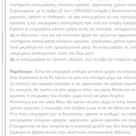
συστήματος καταχώρησης αλλαγών ωραρίου, οργάνωσης χρόνου εργασί
Συγκεκριμένα, με το άρθρο 22 του ν.5053/2023 εισήχθη η δυνατότητα γ
εργασίας, εφόσον το επιθυμούν, να μην καταχωρίζουν εκ των προτέρω
εργασίας ή την υπερωριακή απασχόληση πριν από την έναρξη πραγμα
Εφόσον οι επιχειρήσεις κάνουν χρήση αυτής της επιλογής, υποχρεούντ
α)
να δηλώνουν, έως και την τελευταία ημέρα του τρέχοντος ημερολο
συστήματος καταχώρισης αλλαγών ωραρίου, οργάνωσης χρόνου εργασία
είναι μικρότερο του ενός ημερολογιακού μήνα, θα καταχωρίζουν τις α
υπερωριών απολογιστικά, εντός του ίδιου μήνα.
β)
να καταχωρίζουν τις σχετικές αλλαγές, έως τη λήξη του επόμενου 
Παράδειγμα:
Έστω ότι επιχείρηση επιθυμεί να κάνει χρήση του απολογ
Στην περίπτωση αυτή θα πρέπει να μπει στο σύστημα μέχρι την τελευτα
τις αλλαγές του ωραρίου εργασίας ή της οργάνωσης του χρόνου εργασ
Εν συνεχεία, θα πρέπει να μπει μέχρι το τέλος του μηνός Μαΐου και 
εργασίας ή υπερωρίες που έλαβαν χώρα κατά τον μήνα Απρίλιο.
Αντιστοίχως για τον μήνα Μάιο, θα πρέπει να μπει μέχρι το τέλος Ιου
χρόνου εργασίας ή υπερωρίες που έλαβαν χώρα κατά τον Μάιο και ού
Η εν λόγω επιχείρηση έχει τη δυνατότητα, εφόσον το επιθυμεί, να επιλ
καταχώρισης αλλαγών ωραρίου, οργάνωσης χρόνου εργασίας και υπε
Επισημαίνεται ότι δεν επιτρέπεται η εναλλαγή μεταξύ των δύο συστημά
Σημειώνεται βέβαια ότι και στην περίπτωση απολογιστικής δήλωσης: