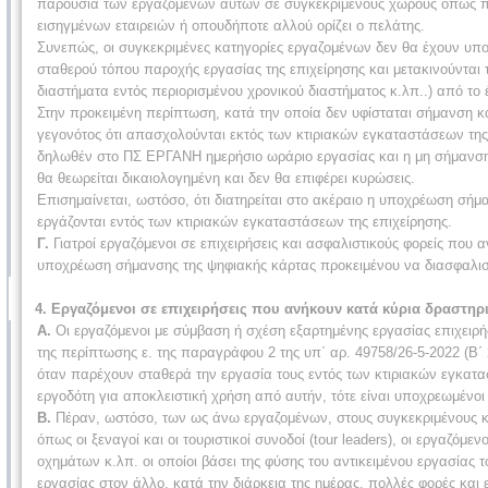
παρουσία των εργαζομένων αυτών σε συγκεκριμένους χώρους όπως π.χ
εισηγμένων εταιρειών ή οπουδήποτε αλλού ορίζει ο πελάτης.
Συνεπώς, οι συγκεκριμένες κατηγορίες εργαζομένων δεν θα έχουν υπο
σταθερού τόπου παροχής εργασίας της επιχείρησης και μετακινούνται τ
διαστήματα εντός περιορισμένου χρονικού διαστήματος κ.λπ..) από το 
Στην προκειμένη περίπτωση, κατά την οποία δεν υφίσταται σήμανση κ
γεγονότος ότι απασχολούνται εκτός των κτιριακών εγκαταστάσεων της 
δηλωθέν στο ΠΣ ΕΡΓΑΝΗ ημερήσιο ωράριο εργασίας και η μη σήμανση 
θα θεωρείται δικαιολογημένη και δεν θα επιφέρει κυρώσεις.
Επισημαίνεται, ωστόσο, ότι διατηρείται στο ακέραιο η υποχρέωση σήμ
εργάζονται εντός των κτιριακών εγκαταστάσεων της επιχείρησης.
Γ.
Γιατροί εργαζόμενοι σε επιχειρήσεις και ασφαλιστικούς φορείς που
υποχρέωση σήμανσης της ψηφιακής κάρτας προκειμένου να διασφαλιστ
4. Εργαζόμενοι σε επιχειρήσεις που ανήκουν κατά κύρια δραστη
Α.
Οι εργαζόμενοι με σύμβαση ή σχέση εξαρτημένης εργασίας επιχειρ
της περίπτωσης ε. της παραγράφου 2 της υπ΄ αρ. 49758/26-5-2022 (
όταν παρέχουν σταθερά την εργασία τους εντός των κτιριακών εγκατασ
εργοδότη για αποκλειστική χρήση από αυτήν, τότε είναι υποχρεωμένο
Β.
Πέραν, ωστόσο, των ως άνω εργαζομένων, στους συγκεκριμένους κ
όπως οι ξεναγοί και οι τουριστικοί συνοδοί (tour leaders), οι εργαζό
οχημάτων κ.λπ. οι οποίοι βάσει της φύσης του αντικειμένου εργασίας 
εργασίας στον άλλο, κατά την διάρκεια της ημέρας, πολλές φορές και 