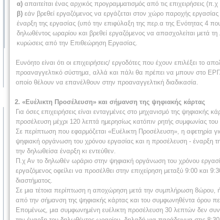
α)
απαιτείται ένας αρχικός προγραμματισμός από τις επιχειρήσεις (π.
β)
εάν βρεθεί εργαζόμενος να εργάζεται στον χώρο παροχής εργασίας 
έναρξη της εργασίας (υπό την επιφύλαξη της περ.α της Ενότητας 4 που
δηλωθέντος ωραρίου και βρεθεί εργαζόμενος να απασχολείται μετά τη λ
κυρώσεις από την Επιθεώρηση Εργασίας.
Ευνόητο είναι ότι οι επιχειρήσεις/ εργοδότες που έχουν επιλέξει το 
προαναγγελτικό σύστημα, αλλά και πάλι θα πρέπει να μπουν στο ΕΡΓ
οποίο θέλουν να επανέλθουν στην προαναγγελτική διαδικασία.
2. «Ευέλικτη Προσέλευση» και σήμανση της ψηφιακής κάρτας
Για όσες επιχειρήσεις είναι ενταγμένες στο μηχανισμό της ψηφιακής κά
προσέλευση μέχρι 120 λεπτά ημερησίως κατόπιν ρητής συμφωνίας του 
Σε περίπτωση που εφαρμόζεται «Ευέλικτη Προσέλευση», η αφετηρία για
ψηφιακή οργάνωση του χρόνου εργασίας και η προσέλευση - έναρξη τη
την δηλωθείσα έναρξη κι εντεύθεν.
Π.χ Αν το δηλωθέν ωράριο στην ψηφιακή οργάνωση του χρόνου εργασία
εργαζόμενος οφείλει να προσέλθει στην επιχείρηση μεταξύ 9:00 και 9:3
διαστήματος.
Σε μια τέτοια περίπτωση η αποχώρηση μετά την συμπλήρωση 8ώρου, ήτο
από την σήμανση της ψηφιακής κάρτας και του συμφωνηθέντα όρου πε
Επομένως, μια συμφωνημένη ευέλικτη προσέλευση 30 λεπτών δεν συνεπ
την έναρξη του δηλωθέντος ωραρίου, δηλαδή για παράδειγμα στις 8:30 α