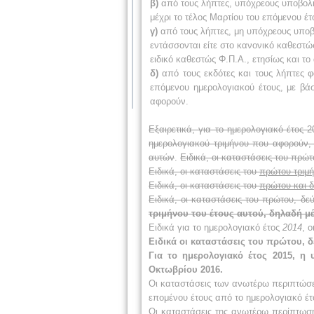
β)
από τους λήπτες, υπόχρεους υποβολής
μέχρι το τέλος Μαρτίου του επόμενου έ
γ)
από τους λήπτες, μη υπόχρεους υποβ
εντάσσονται είτε στο κανονικό καθεστώς
ειδικό καθεστώς Φ.Π.Α., ετησίως και τ
δ)
από τους εκδότες και τους λήπτες 
επόμενου ημερολογιακού έτους, με βάσ
αφορούν.
Εξαιρετικά, για το ημερολογιακό έτος
ημερολογιακού τριμήνου που αφορούν,
αυτών
.
Ειδικά, οι καταστάσεις του πρώτ
Ειδικά, οι καταστάσεις του
πρώτου τριμή
Ειδικά, οι καταστάσεις του
πρώτου και δ
Ειδικά, οι καταστάσεις του πρώτου, δε
τριμήνου του έτους αυτού, δηλαδή μέ
Ειδικά για το ημερολογιακό έτος
2014
, 
Ειδικά οι καταστάσεις του πρώτου, δ
Για το ημερολογιακό έτος 2015, η
Οκτωβρίου 2016.
Οι καταστάσεις των ανωτέρω περιπτώσεω
επομένου έτους από το ημερολογιακό έ
Οι καταστάσεις της ανωτέρω περίπτωσ