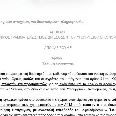
γικών στοιχείων, για διασταύρωση πληροφοριών.
ΑΠΟΦΑΣΗ
ΕΝΙΚΟΣ ΓΡΑΜΜΑΤΕΑΣ ΔΗΜΟΣΙΩΝ ΕΣΟΔΩΝ ΤΟΥ ΥΠΟΥΡΓΕΙΟΥ ΟΙΚΟΝΟΜ
ΑΠΟΦΑΣΙΖΟΥΜΕ
Άρθρο 1
Έκταση εφαρμογής
ό επιχειρηματική δραστηριότητα, κάθε νομικό πρόσωπο και νομική οντότη
υ Αγίου Όρους
,
καθώς και οι αγρότες
που υπάγονται στο
άρθρο 41 του Κώ
ν, πελατών και προμηθευτών
, για τα
εκδοθέντα και τα ληφθέντα φορολογι
έσω διαδικτύου, στο διαδικτυακό τόπο του Υπουργείου Οικονομικών, αν
μη εγκατεστημένοι
στο εσωτερικό της χώρας υποκείμενοι στο φόρο,
οι οπο
υ πραγματοποιούν χρησιμοποιώντας τον ΑΦΜ αυτό
,
εφόσον
στα πρόσωπ
ποίηση εισαγωγών, με αναστολή καταβολής του οφειλόμενου Φ.Π.Α.
ης
για τις μεταγενέστερες παραδόσεις των αγαθών στο εσωτερικό της χώρας,