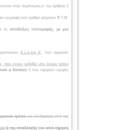
έπεται στην περίπτωση α΄ του άρθρου 2
μία εγγραφή ανά αριθμό μητρώου Φ.Τ.Μ.
ε τις
αποδείξεις επιστροφής, με μια
εριπτώσεις
Α.1.α΄και β΄
, που αφορούν
, που έχουν εκδοθεί στο όνομα τρίτου
ικά η δαπάνη
ή που αφορούν αγορές
τρονικό τρόπο
και ανεξάρτητα από την
κά
)
ή της απαλλαγής του από τήρηση