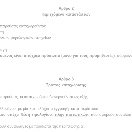
Άρθρο 2
Περιεχόμενο καταστάσεων
 παρούσας καταχωρούνται:
τή.
έντων φορολογικών στοιχείων.
λαγή.
λλόμενος είναι υπόχρεο πρόσωπο (μόνο για τους προμηθευτές)
, σύμφωνα
Άρθρο 3
Τρόπος καταχώρισης
 παρούσας, οι καταχωρήσεις διενεργούνται ως εξής:
ομένου, με μία κατ΄ ελάχιστο εγγραφή, κατά περίπτωση:
που υπέχει θέση τιμολογίου
,
πλην πιστωτικών
, που αφορούν συναλλ
ούν συναλλαγές με πρόσωπα της περίπτωσης α΄.