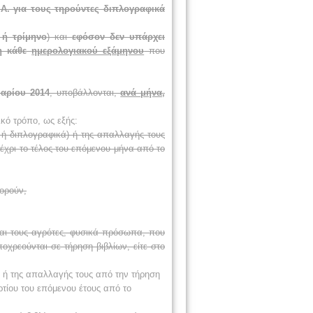
Α. για τους τηρούντες διπλογραφικά
 ή τρίμηνο
) και
εφόσον δεν υπάρχει
ξη κάθε
ημερολογιακού εξάμηνου
που
αρίου 2014
, υποβάλλονται,
ανά μήνα,
κό τρόπο, ως εξής:
 ή διπλογραφικά) ή της απαλλαγής τους
χρι το τέλος του επόμενου μήνα από το
ορούν,
αι τους αγρότες, φυσικά πρόσωπα, που
οχρεούνται σε τήρηση βιβλίων, είτε στο
) ή της απαλλαγής τους από την τήρηση
τίου του επόμενου έτους από το