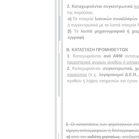
2.
Καταχωρούνται συγκεντρωτικά
(
κ
της παρούσας:
α)
Τα στοιχεία
λιανικών συναλλαγών
ή συγκεντρωτικά με τα λοιπά στοιχεία
β)
Τα
λοιπά μηχανογραφικά ή χει
εγγραφή
.
Β. ΚΑΤΑΣΤΑΣΗ ΠΡΟΜΗΘΕΥΤΩΝ
1
. Καταχωρούνται
ανά ΑΦΜ
αντισυμ
παραστατικά αγορών αγαθών ή υπηρε
2.
Καταχωρούνται
συγκεντρωτικά, 
προσώπου
(π.χ.
λογαριασμοί Δ.Ε.Η.,
αγαθών ή λήψεις υπηρεσιών και έχουν ε
1
. Οι καταστάσεις των φορολογικών στ
τήρηση απλογραφικών ή διπλογραφικών 
α)
από τον
εκδότη μηνιαίως
, ανεξαρτ