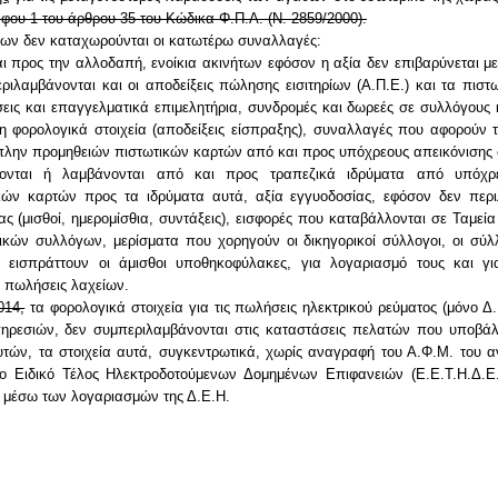
φου 1 του άρθρου 35 του Κώδικα Φ.Π.Α. (Ν. 2859/2000).
ίων δεν καταχωρούνται οι κατωτέρω συναλλαγές:
προς την αλλοδαπή, ενοίκια ακινήτων εφόσον η αξία δεν επιβαρύνεται με
ιλαμβάνονται και οι αποδείξεις πώλησης εισιτηρίων (Α.Π.Ε.) και τα πιστωτ
εις και επαγγελματικά επιμελητήρια, συνδρομές και δωρεές σε συλλόγους
 μη φορολογικά στοιχεία (αποδείξεις είσπραξης), συναλλαγές που αφορούν
 πλην προμηθειών πιστωτικών καρτών από και προς υπόχρεους απεικόνιση
ονται ή λαμβάνονται από και προς τραπεζικά ιδρύματα από υπόχρ
ών καρτών προς τα ιδρύματα αυτά, αξία εγγυοδοσίας, εφόσον δεν περι
 (μισθοί, ημερομίσθια, συντάξεις), εισφορές που καταβάλλονται σε Ταμεία
ικών συλλόγων, μερίσματα που χορηγούν οι δικηγορικοί σύλλογοι, οι σύλ
υ εισπράττουν οι άμισθοι υποθηκοφύλακες, για λογαριασμό τους και γι
 πωλήσεις λαχείων.
014,
τα φορολογικά στοιχεία για τις πωλήσεις ηλεκτρικού ρεύματος (μόνο Δ.
ηρεσιών, δεν συμπεριλαμβάνονται στις καταστάσεις πελατών που υποβάλλ
ών, τα στοιχεία αυτά, συγκεντρωτικά, χωρίς αναγραφή του Α.Φ.Μ. του αντ
ο Ειδικό Τέλος Ηλεκτροδοτούμενων Δομημένων Επιφανειών (Ε.Ε.Τ.Η.Δ.Ε.
ι μέσω των λογαριασμών της Δ.Ε.Η.