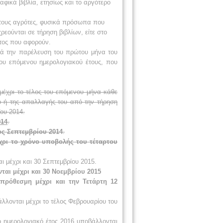
φικά βιβλία, ετησίως και το αργότερο
 τους αγρότες, φυσικά πρόσωπα που
εούνται σε τήρηση βιβλίων, είτε στο
έτος που αφορούν.
τά την παρέλευση του πρώτου μήνα του
του επόμενου ημερολογιακού έτους, που
μέχρι το τέλος του επόμενου μήνα κάθε
ο ή της απαλλαγής του από την τήρηση
ΐου 2014.
014
.
ος Σεπτεμβρίου 2014
.
χρι το χρόνο υποβολής του τέταρτου
ι μέχρι και 30 Σεπτεμβρίου 2015.
ται μέχρι και 30 Νοεμβρίου 2015
πρόθεσμη μέχρι και την Τετάρτη 12
λλονται μέχρι το τέλος Φεβρουαρίου του
 ημερολογιακό έτος 2016
υποβάλλονται