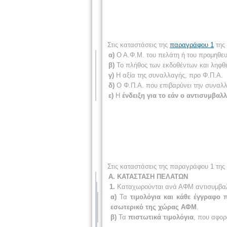
Στις καταστάσεις της
παραγράφου 1
της
α)
Ο Α.Φ.Μ. του πελάτη ή του προμηθευ
β)
Το πλήθος των εκδοθέντων και ληφθ
γ)
Η αξία της συναλλαγής, προ Φ.Π.Α.
δ)
Ο Φ.Π.Α. που επιβαρύνει την συναλ
ε)
Η
ένδειξη για το εάν ο αντισυμβα
Στις καταστάσεις της παραγράφου 1 της
Α. ΚΑΤΑΣΤΑΣΗ ΠΕΛΑΤΩΝ
1.
Καταχωρούνται ανά ΑΦΜ αντισυμβαλλ
α)
Τα
τιμολόγια και κάθε έγγραφο 
εσωτερικό της χώρας ΑΦΜ
.
β)
Τα
πιστωτικά τιμολόγια
, που αφορ