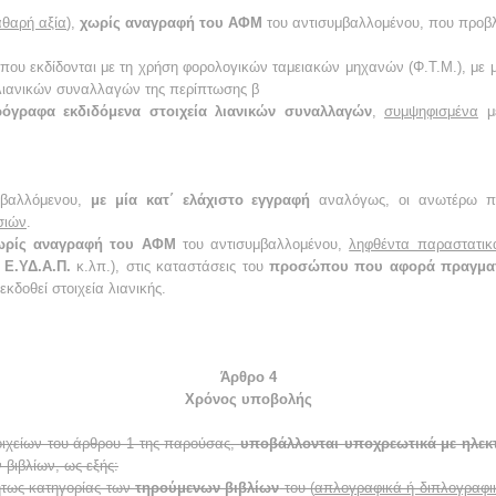
αθαρή αξία
),
χωρίς αναγραφή του ΑΦΜ
του αντισυμβαλλομένου, που προβλ
που εκδίδονται με τη χρήση φορολογικών ταμειακών μηχανών (Φ.Τ.Μ.), με 
 λιανικών συναλλαγών της περίπτωσης β
ρόγραφα εκδιδόμενα στοιχεία λιανικών συναλλαγών
,
συμψηφισμένα
μ
βαλλόμενου,
με μία κατ΄ ελάχιστο εγγραφή
αναλόγως, οι ανωτέρω π
σιών
.
χωρίς αναγραφή του ΑΦΜ
του αντισυμβαλλομένου,
ληφθέντα παραστατικά
 Ε.ΥΔ.Α.Π.
κ.λπ.), στις καταστάσεις του
προσώπου που αφορά πραγματ
κδοθεί στοιχεία λιανικής.
Άρθρο 4
Χρόνος υποβολής
οιχείων του άρθρου 1 της παρούσας,
υποβάλλονται υποχρεωτικά με ηλεκ
βιβλίων, ως εξής:
ήτως κατηγορίας των
τηρούμενων βιβλίων
του (
απλογραφικά ή διπλογραφι