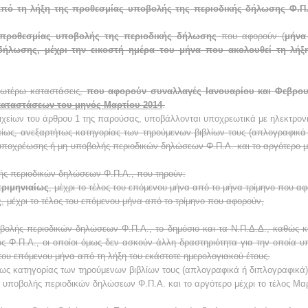
 από τη λήξη της προθεσμίας υποβολής της περιοδικής δήλωσης Φ.Π.
προθεσμίας υποβολής της περιοδικής δήλωσης
που αφορούν (
μήνα
ήλωσης, μέχρι την εικοστή ημέρα του μήνα
που ακολουθεί τη λή
ανωτέρω καταστάσεις,
που αφορούν συναλλαγές Ιανουαρίου και Φεβρου
καταστάσεων του μηνός Μαρτίου 2014
.
χείων του άρθρου 1 της παρούσας, υποβάλλονται υποχρεωτικά με ηλεκτρονι
ιαίως, ανεξαρτήτως κατηγορίας των τηρούμενων βιβλίων τους (απλογραφικά
υποχρέωσης ή μη υποβολής περιοδικών δηλώσεων Φ.Π.Α. και το αργότερο μέ
ής περιοδικών δηλώσεων Φ.Π.Α., που τηρούν:
τριμηνιαίως
, μέχρι το τέλος του επόμενου μήνα από το
μήνα
τρίμηνο που αφ
ς
, μέχρι το τέλος του επόμενου μήνα από το τρίμηνο που αφορούν,
βολής περιοδικών δηλώσεων Φ.Π.Α., το δημόσιο και τα Ν.Π.Δ.Δ., καθώς κ
ς Φ.Π.Α., οι οποίοι όμως δεν ασκούν άλλη δραστηριότητα για την οποία υπ
 του επόμενου μήνα από τη λήξη του εκάστοτε ημερολογιακού έτους.
τως κατηγορίας των τηρούμενων βιβλίων τους (απλογραφικά ή διπλογραφικά
 υποβολής περιοδικών δηλώσεων Φ.Π.Α. και το αργότερο μέχρι το τέλος Μαρ