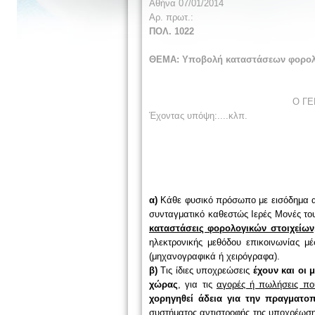
Αθήνα 07/
01
/2014
Αρ. πρωτ.:
ΠΟΛ. 1
022
ΘΕΜΑ:
Υποβολή καταστάσεων φορολο
Ο Γ
Έχοντας υπόψη:....κλπ.
α)
Κάθε φυσικό πρόσωπο με εισόδημα απ
συ­νταγματικό καθεστώς Ιερές Μονές το
καταστάσεις φορολογικών στοιχείω
ηλεκτρονικής μεθόδου επικοινωνίας μ
(μηχανογραφικά ή χειρόγραφα).
β)
Τις ίδιες υποχρεώσεις
έχουν και οι 
χώρας
, για τις
αγορές ή πωλήσεις πο
χορηγηθεί άδεια για την πραγματο
συστήματος αντιστροφής της υποχρέωσ