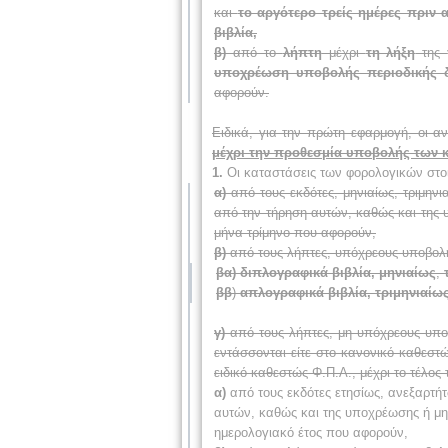
και
το αργότερο τρείς ημέρες πριν
βιβλία,
β)
από το
λήπτη
μέχρι
τη λήξη
της
υποχρέωση υποβολής περιοδικής δ
αφορούν.
Ειδικά, για την πρώτη εφαρμογή, οι 
μέχρι την προθεσμία υποβολής των 
1.
Οι καταστάσεις των φορολογικών στοι
α)
από τους εκδότες,
μηνιαίως
, τριμην
από την τήρηση αυτών, καθώς και της 
μήνα
τρίμηνο που αφορούν,
β)
από τους λήπτες, υπόχρεους υποβολ
βα)
διπλογραφικά βιβλία,
μηνιαίως
,
ββ
)
απλογραφικά βιβλία, τριμηνιαίω
γ)
από τους λήπτες, μη υπόχρεους υπο
εντάσσονται είτε στο κανονικό καθεστώ
ειδικό καθεστώς Φ.Π.Α., μέχρι το τέλος
α)
από τους εκδότες ετησίως, ανεξαρτή
αυτών, καθώς και της υποχρέωσης ή μη
ημερολογιακό έτος που αφορούν,