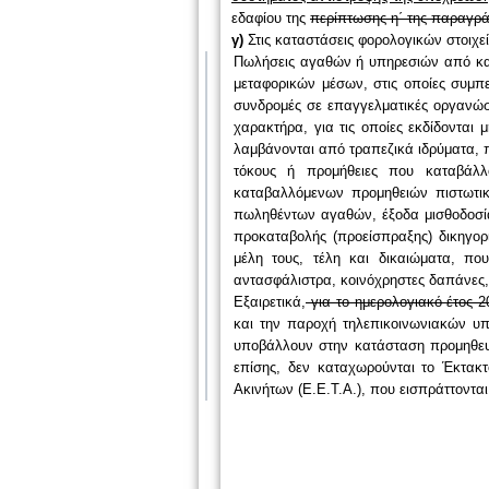
εδαφίου της
περίπτωσης η΄ της παραγρά
γ)
Στις καταστάσεις φορολογικών στοιχε
Πωλήσεις αγαθών ή υπηρεσιών από και 
μεταφορικών μέσων, στις οποίες συμπερ
συνδρομές σε επαγγελματικές οργανώσ
χαρακτήρα, για τις οποίες εκδίδονται
λαμβάνονται από τραπεζικά ιδρύματα,
τόκους ή προμήθειες που καταβάλλ
καταβαλλόμενων προμηθειών πιστωτικ
πωληθέντων αγαθών, έξοδα μισθοδοσίας
προκαταβολής (προείσπραξης) δικηγορ
μέλη τους, τέλη και δικαιώματα, πο
αντασφάλιστρα, κοινόχρηστες δαπάνες,
Εξαιρετικά,
για το ημερολογιακό έτος 2
και την παροχή τηλεπικοινωνιακών υπ
υποβάλλουν στην κατά­σταση προμηθευτ
επίσης, δεν καταχωρούνται το Έκτακτ
Ακινήτων (Ε.Ε.Τ.Α.), που εισπράττοντα