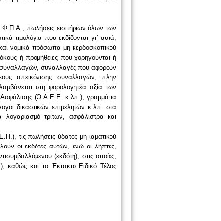
 Φ.Π.Α., πωλήσεις εισιτήριων όλων των
ικά τιμολόγια που εκδίδονται γι΄ αυτά,
 και νομικά πρόσωπα μη κερδοσκοπικού
 τόκους ή προμήθειες που χορηγούνται ή
ς συναλλαγών, συναλλαγές που αφορούν
εους απεικόνισης συναλλαγών, πλην
λαμβάνεται στη φορολογητέα αξία των
 Ασφάλισης (Ο.Α.Ε.Ε. κ.λπ.), γραμμάτια
λογοι δικαστικών επιμελητών κ.λπ. στα
α λογαριασμό τρίτων, ασφάλιστρα και
Ε.Η.), τις πωλήσεις ύδατος μη ιαματικού
ουν οι εκδότες αυτών, ενώ οι λήπτες,
ισυμβαλλόμενου (εκδότη), στις οποίες,
), καθώς και το Έκτακτο Ειδικό Τέλος