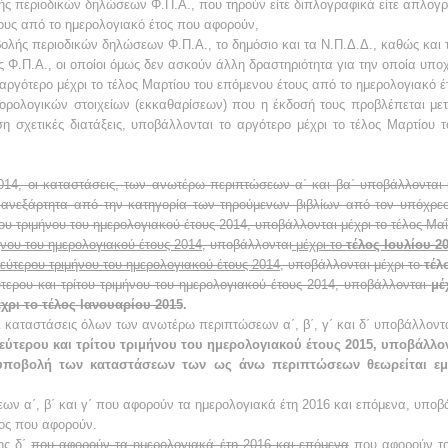
 περιοδικών δηλώσεων Φ.Π.Α., που τηρούν είτε διπλογραφικά είτε απλογρα
τους από το ημερολογιακό έτος που αφορούν,
ολής περιοδικών δηλώσεων Φ.Π.Α., το δημόσιο και τα Ν.Π.Δ.Δ., καθώς και
 Φ.Π.Α., οι οποίοι όμως δεν ασκούν άλλη δραστηριότητα για την οποία υποχρ
ο αργότερο μέχρι το τέλος Μαρτίου του επόμενου έτους από το ημερολογιακό 
φορολογικών στοιχείων (εκκαθαρίσεων) που η έκδοσή τους προβλέπεται με
η σχετικές διατάξεις, υποβάλλονται το αργότερο μέχρι το τέλος Μαρτίου 
 2014, οι καταστάσεις, των ανωτέρω περιπτώσεων α΄ και βα΄ υποβάλλονται 
 ανεξάρτητα από την κατηγορία των τηρούμενων βιβλίων από τον υπόχρε
ου τριμήνου του ημερολογιακού έτους 2014, υποβάλλονται μέχρι το τέλος Μα
νου του ημερολογιακού έτους 2014
, υποβάλλονται
μέχρι το
τέλος Ιουλίου 2
εύτερου τριμήνου του ημερολογιακού έτους 2014
, υποβάλλονται μέχρι το
τέλ
ύτερου και τρίτου τριμήνου του ημερολογιακού έτους 2014, υποβάλλονται
μέ
χρι το τέλος Ιανουαρίου 2015
.
οι καταστάσεις όλων των ανωτέρω περιπτώσεων α΄, β΄, γ΄ και δ΄ υποβάλλοντα
εύτερου και τρίτου τριμήνου του ημερολογιακού έτους 2015, υποβάλλον
 υποβολή των καταστάσεων των ως άνω περιπτώσεων θεωρείται εμ
ν α΄, β΄ και γ΄ που αφορούν τα ημερολογιακά έτη 2016 και επόμενα, υποβά
τος που αφορούν.
ης δ΄
που αφορούν τα ημερολογιακά έτη 2016 και επόμενα
που αφορούν το