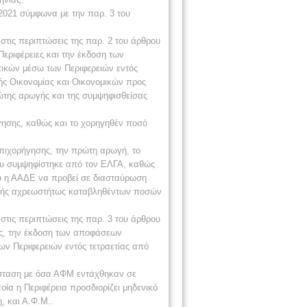
/2021 σύμφωνα με την παρ. 3 του
τις περιπτώσεις της παρ. 2 του άρθρου
εριφέρειες και την έκδοση των
τικών μέσω των Περιφερειών εντός
ής Οικονομίας και Οικονομικών προς
ρώτης αρωγής και της συμψηφισθείσας
ήγησης, καθώς και το χορηγηθέν ποσό
πιχορήγησης, την πρώτη αρωγή, το
υ συμψηφίστηκε από τον ΕΛΓΑ, καθώς
υ η ΑΑΔΕ να προβεί σε διασταύρωση
οφής αχρεωστήτως καταβληθέντων ποσών
τις περιπτώσεις της παρ. 3 του άρθρου
ες, την έκδοση των αποφάσεων
ων Περιφερειών εντός τετραετίας από
άσταση με όσα ΑΦΜ εντάχθηκαν σε
ία η Περιφέρεια προσδιορίζει μηδενικό
, και Α.Φ.Μ..