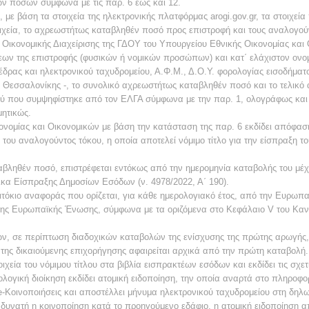
ν ποσών σύμφωνα με τις παρ. 6 έως και 12.
 με βάση τα στοιχεία της ηλεκτρονικής πλατφόρμας arogi.gov.gr, τα στοιχε
οιχεία, το αχρεωστήτως καταβληθέν ποσό προς επιστροφή και τους αναλογού
 Οικονομικής Διαχείρισης της ΓΔΟΥ του Υπουργείου Εθνικής Οικονομίας κα
ρεων της επιστροφής (φυσικών ή νομικών προσώπων) και κατ΄ ελάχιστον ο
δρας και ηλεκτρονικού τα­χυδρομείου, Α.Φ.Μ., Δ.Ο.Υ. φορολογίας εισοδήματ
και Θεσσαλονίκης -, το συνολικό αχρεωστήτως καταβληθέν ποσό και το τελι
ού που συμψηφίστηκε από τον ΕΛΓΑ σύμφωνα με την παρ. 1, ολογράφως και α
ητικώς.
νομίας και Οικονομικών με βάση την κατάσταση της παρ. 6 εκδίδει απόφαση
του αναλογούντος τόκου, η οποία αποτελεί νόμιμο τίτλο για την είσπραξη 
ληθέν ποσό, επιστρέφεται εντόκως από την ημερομηνία καταβολής του μέχρ
δικα Είσπραξης Δημοσίων Εσόδων (ν. 4978/2022, Α΄ 190).
επιτόκιο αναφοράς που ορίζεται, για κάθε ημερολογιακό έτος, από την Ευρωπ
της Ευρωπαϊκής Ένωσης, σύμφωνα με τα οριζόμενα στο Κεφάλαιο V του Κανο
ων, σε περίπτωση διαδοχικών καταβολών της ενίσχυσης της πρώτης αρωγή
της δικαιούμενης επιχορήγησης αφαιρείται αρχικά από την πρώτη καταβολή.
εία του νόμιμου τίτλου στα βιβλία εισπρακτέων εσόδων και εκδίδει τις σχετι
ολογική διοίκηση εκδίδει ατομική ειδοποίηση, την οποία αναρτά στο πληρ
e-Κοινοποιήσεις και αποστέλλει μήνυμα ηλεκτρονικού ταχυδρομείου στη δηλ
 δυνατή η κοινοποίηση κατά το προηγούμενο εδάφιο, η ατομική ειδοποίηση α