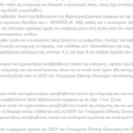
ν ποσό της ενίσχυσης και διακριτά ο αναλογούν τόκος, όπως έχει υπολογισ
α της ΑΑΔΕ («myAADE»).
αβληθέν ποσό που βεβαιώνεται στη Φορολογική Διοίκηση σύμφωνα με την πα
 ισχύουσες διατάξεις του ν. 4978/2022 (Α΄ 190), καθώς και ο ανα­λογούν τ
ξ την τελευταία εργάσιμη ημέρα του επόμενου μήνα από αυτόν κατά τον οπο
α εισπρακτέων εσόδων.
έν ποσό και ο αναλογούν τόκος δύνανται να ρυθμιστούν, δυνάμει του άρθρο
8) κοινής υπουργικής απόφασης, που εκδόθηκε κατ΄ εξουσιοδότηση της παρ. 3
αρμοζόμενης αναλόγως της υποπαρ. Α.2. της παρ. Α του άρθρου πρώτου του ν.
σμού του αχρεωστήτως καταβληθέντος ποσού της ενίσχυσης, εφόσον έχει ήδ
ενίσχυσης και του αναλογούντος τόκου και τα ποσά αυτά έχουν ήδη καταχω
πολογίζεται από τη ΓΔΟΥ του Υπουργείου Εθνικής Οικονομίας και Οικονομ
.
ενα ποσά του αχρεωστήτως καταβληθέντος ποσού της ενίσχυσης και του αν
α υπερβάλλοντα ποσά βεβαιώνονται σύμφωνα με τις παρ. 7 έως 12 και
ενα ποσά του αχρεωστήτως καταβληθέντος ποσού της ενίσχυσης και του ανα
ια τη διαφορά αυτών εκδίδονται από τη ΓΔΟΥ του Υπουργείου Εθνικής Οικον
χρεωστήτως καταβληθέντος ποσού και αναλογικά τη μείωση του αναλογούντ
ών ενημερώνει σχετικά την ΓΔΟΥ του Υπουργείου Εθνικής Οικονομίας και Ο