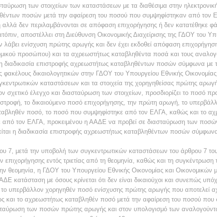
ταύρωση των στοιχείων των καταστάσεων με τα διαθέσιμα στην ηλεκτρονική 
θέντων ποσών μετά την αφαίρεση του ποσού που συμψηφίστηκαν από τον 
αλλά δεν περιλαμβάνονται σε απόφαση επιχορήγησης ή δεν κατατέθηκε φάκ
ατόπιν, αποστέλλει στη Διεύθυνση Οικονομικής Διαχείρισης της ΓΔΟΥ του Υπ
 λάβει ενίσχυση πρώτης αρωγής και δεν έχει εκδοθεί απόφαση επιχορήγησης
ομικού προσώπου) και τα αχρεωστήτως καταβληθέντα ποσά και τους αναλογο
η διαδικασία επιστροφής αχρεωστήτως καταβληθέντων ποσών σύμφωνα με τι
 φακέλους δικαιολογητικών στην ΓΔΟΥ του Υπουργείου Εθνικής Οικονομίας 
συγκεντρωτικών καταστάσεων και τα στοιχεία της χορηγηθείσας πρώτης αρωγ
ν σχετικό έλεγχο και διασταύρωση των στοιχείων, προσδιορίζει το ποσό πρ
ιστροφή, το δικαιούμενο ποσό επιχορήγησης, την πρώτη αρωγή, το υπερβά
αβληθέν ποσό, το ποσό που συμψηφίστηκε από τον ΕΛΓΑ, καθώς και το αχ
 από τον ΕΛΓΑ, προκειμένου η ΑΑΔΕ να προβεί σε διασταύρωση των ποσώ
ται η διαδικασία επιστροφής αχρεωστήτως καταβληθέντων ποσών σύμφωνα μ
ρου 7, μετά την υποβολή των συγκεντρωτικών καταστάσεων του άρθρου 7 του
ν επιχορήγησης εντός τριετίας από τη θεομηνία, καθώς και τη συγκέντρωση
την θεομηνία, η ΓΔΟΥ του Υπουργείου Εθνικής Οικονομίας και Οικονομικών μ
ΑΔΕ κατάσταση με όσους κρίνεται ότι δεν είναι δικαιούχοι και συνεπώς υπόχ
 το υπερβάλλον χορηγηθέν ποσό ενίσχυσης πρώτης αρωγής που αποτελεί α
ς και το αχρεωστήτως καταβληθέν ποσό μετά την αφαίρεση του ποσού που
σταύρωση των ποσών πρώτης αρωγής και στον υπολογισμό των αναλογούντων