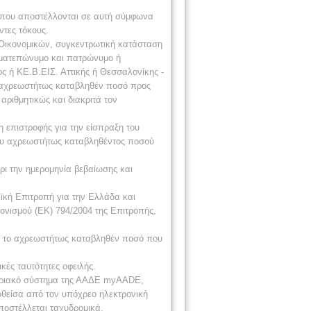
ία που αποστέλλονται σε αυτή σύμφωνα
ντες τόκους.
ι Οικονομικών, συγκεντρωτική κατάσταση
νοματεπώνυμο και πατρώνυμο ή
ος ή ΚΕ.Β.ΕΙΣ. Αττικής ή Θεσσαλονίκης -
κό αχρεωστήτως καταβληθέν ποσό προς
ριθμητικώς και διακριτά τον
 επιστροφής για την είσπραξη του
του αχρεωστήτως καταβληθέντος ποσού
ι την ημερομηνία βεβαίωσης και
αϊκή Επιτροπή για την Ελλάδα και
νισμού (ΕΚ) 794/2004 της Επιτροπής,
ς, το αχρεωστήτως καταβληθέν ποσό που
κές ταυτότητες οφειλής.
οφοριακό σύστημα της ΑΑΔΕ myAADE,
ωθείσα από τον υπόχρεο ηλεκτρονική
ποστέλλεται ταχυδρομικά.