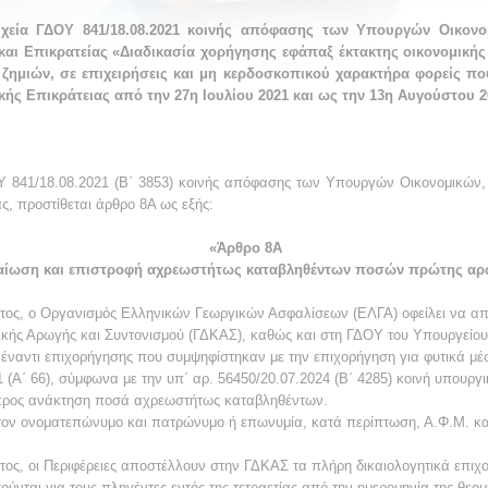
εία ΓΔΟΥ 841/18.08.2021 κοινής απόφασης των Υπουργών Οικονο
και Επικρατείας «Διαδικασία χορήγησης εφάπαξ έκτακτης οικονομικής
 ζημιών, σε επιχειρήσεις και μη κερδοσκοπικού χαρακτήρα φορείς π
ής Επικράτειας από την 27η Ιουλίου 2021 και ως την 13η Αυγούστου 20
ΟΥ 841/18.08.2021 (Β΄ 3853) κοινής απόφασης των Υπουργών Οικονομικών,
ς, προστίθεται άρθρο 8Α ως εξής:
«Άρθρο 8Α
αίωση και επιστροφή αχρεωστήτως καταβληθέντων ποσών πρώτης αρ
ντος, ο Οργανισμός Ελληνικών Γεωργικών Ασφαλίσεων (ΕΛΓΑ) οφείλει να απ
ικής Αρωγής και Συντονισμού (ΓΔΚΑΣ), καθώς και στη ΓΔΟΥ του Υπουργείου
έναντι επιχορήγησης που συμψηφίστηκαν με την επιχορήγηση για φυτικά μ
1 (Α΄ 66), σύμφωνα με την υπ΄ αρ. 56450/20.07.2024 (Β΄ 4285) κοινή υπουρ
α προς ανάκτηση ποσά αχρεωστήτως καταβληθέντων.
στον ονοματεπώνυμο και πατρώνυμο ή επωνυμία, κατά περίπτωση, Α.Φ.Μ. κ
τος, οι Περιφέρειες αποστέλλουν στην ΓΔΚΑΣ τα πλήρη δικαιολογητικά επιχ
τούνται για τους πληγέντες εντός της τετραετίας από την ημερομηνία της θεομ