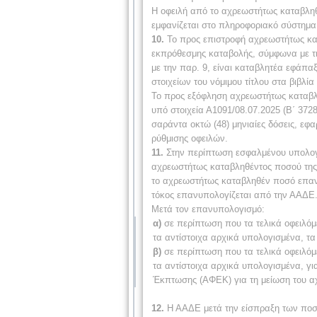
Η οφειλή από το αχρεωστήτως καταβληθέ
εμφανίζεται στο πληροφοριακό σύστημ
10.
Το προς επιστροφή αχρεωστήτως κατ
εκπρόθεσμης καταβολής, σύμφωνα με τις
με την παρ. 9, είναι καταβλητέα εφάπα
στοιχείων του νόμιμου τίτλου στα βιβλί
Το προς εξόφληση αχρεωστήτως καταβληθ
υπό στοιχεία Α1091/08.07.2025 (Β΄ 372
σαράντα οκτώ (48) μηνιαίες δόσεις, εφ
ρύθμισης οφειλών.
11.
Στην περίπτωση εσφαλμένου υπολογι
αχρεωστήτως καταβληθέντος ποσού της 
το αχρεωστήτως καταβληθέν ποσό επανυ
τόκος επανυπολογίζεται από την ΑΑΔΕ
Μετά τον επανυπολογισμό:
α)
σε περίπτωση που τα τελικά οφειλόμ
τα αντίστοιχα αρχικά υπολογισμένα, τ
β)
σε περίπτωση που τα τελικά οφειλόμ
τα αντίστοιχα αρχικά υπολογισμένα, γ
Έκπτωσης (ΑΦΕΚ) για τη μείωση του α
12.
Η ΑΑΔΕ μετά την είσπραξη των ποσ