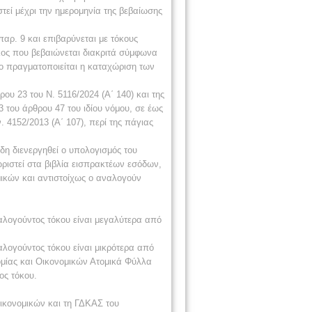
τεί μέχρι την ημερομηνία της βεβαίωσης
ρ. 9 και επιβαρύνεται με τόκους
όκος που βεβαιώνεται διακριτά σύμφωνα
ίο πραγματοποιείται η καταχώριση των
υ 23 του Ν. 5116/2024 (Α΄ 140) και της
 του άρθρου 47 του ιδίου νόμου, σε έως
 4152/2013 (Α΄ 107), περί της πάγιας
η διενεργηθεί ο υπολογισμός του
ριστεί στα βιβλία εισπρακτέων εσόδων,
ικών και αντιστοίχως ο αναλογούν
αλογούντος τόκου είναι μεγαλύτερα από
λογούντος τόκου είναι μικρότερα από
ομίας και Οικονομικών Ατομικά Φύλλα
ος τόκου.
ικονομικών και τη ΓΔΚΑΣ του