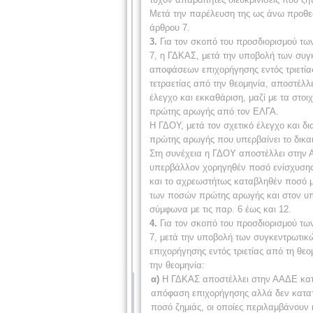
Μετά την παρέλευση της ως άνω προθεσμ
άρθρου 7.
3.
Για τον σκοπό του προσδιορισμού τω
7, η ΓΔΚΑΣ, μετά την υποβολή των συγκ
αποφάσεων επιχορήγησης εντός τριετία
τετραετίας από την θεομηνία, αποστέλλ
έλεγχο και εκκαθάριση, μαζί με τα στο
πρώτης αρωγής από τον ΕΛΓΑ.
Η ΓΔΟΥ, μετά τον σχετικό έλεγχο και δ
πρώτης αρωγής που υπερβαίνει το δικα
Στη συνέχεια η ΓΔΟΥ αποστέλλει στην 
υπερβάλλον χορηγηθέν ποσό ενίσχυσης
και το αχρεωστήτως καταβληθέν ποσό 
των ποσών πρώτης αρωγής και στον υπ
σύμφωνα με τις παρ. 6 έως και 12.
4.
Για τον σκοπό του προσδιορισμού τω
7, μετά την υποβολή των συγκεντρωτικ
επιχορήγησης εντός τριετίας από τη θε
την θεομηνία:
α)
Η ΓΔΚΑΣ αποστέλλει στην ΑΑΔΕ κατ
απόφαση επιχορήγησης αλλά δεν κατατέ
ποσό ζημιάς, οι οποίες περιλαμβάνουν