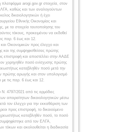
πλατφόρμα arogi.gov.gr στοιχεία, στον
ΕΛΓΑ, καθώς και των αναλογούντων
ελος δικαιολογητικών ή έχει
ουργείου Εθνικής Οικονομίας και
, με τα στοιχεία ταυτοποίησης του
ύντες τόκους, προκειμένου να εκδοθεί
ς παρ. 6 έως και 12.
και Οικονομικών προς έλεγχο και
ής και της συμψηφισθείσας πρώτης
ος επιστροφή και αποστέλλει στην ΑΑΔΕ
λλον χορηγηθέν ποσό ενίσχυσης πρώτης
ρεωστήτως καταβληθέν ποσό μετά την
ν πρώτης αρωγής και στον υπολογισμό
ε τις παρ. 6 έως και 12.
 Ν. 4797/2021 από τις αρμόδιες
 των απαραίτητων δικαιολογητικών μέσω
ετά τον έλεγχο για την εκκαθάριση των
ρεοι προς επιστροφή, το δικαιούμενο
χρεωστήτως καταβληθέν ποσό, το ποσό
 συμψηφίστηκε από τον ΕΛΓΑ,
 τόκων και ακολουθείται η διαδικασία