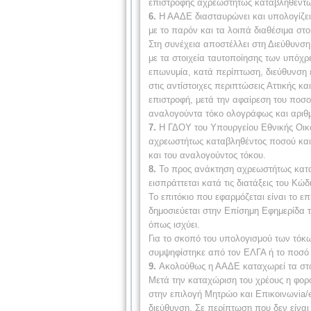
επιστροφής αχρεωστήτως καταβληθέντω
6.
Η ΑΑΔΕ διασταυρώνει και υπολογίζει,
με το παρόν και τα λοιπά διαθέσιμα στ
Στη συνέχεια αποστέλλει στη Διεύθυνση
με τα στοιχεία ταυτοποίησης των υπόχ
επωνυμία, κατά περίπτωση, διεύθυνση έ
στις αντίστοιχες περιπτώσεις Αττικής 
επιστροφή, μετά την αφαίρεση του ποσ
αναλογούντα τόκο ολογράφως και αριθμ
7.
Η ΓΔΟΥ του Υπουργείου Εθνικής Οικο
αχρεωστήτως καταβληθέντος ποσού και 
και του αναλογούντος τόκου.
8.
Το προς ανάκτηση αχρεωστήτως καταβ
εισπράττεται κατά τις διατάξεις του Κώ
Το επιτόκιο που εφαρμόζεται είναι το 
δημοσιεύεται στην Επίσημη Εφημερίδα 
όπως ισχύει.
Για το σκοπό του υπολογισμού των τόκ
συμψηφίστηκε από τον ΕΛΓΑ ή το ποσό 
9.
Ακολούθως η ΑΑΔΕ καταχωρεί τα στοιχ
Μετά την καταχώριση του χρέους η φορ
στην επιλογή Μητρώο και Επικοινωvia/
διεύθυνση. Σε περίπτωση που δεν είναι