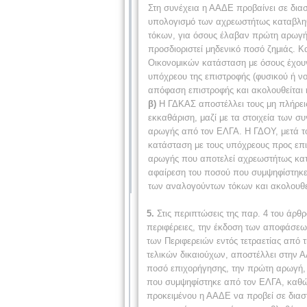
Στη συνέχεια η ΑΑΔΕ προβαίνει σε διασ
υπολογισμό των αχρεωστήτως καταβλη
τόκων, για όσους έλαβαν πρώτη αρωγή 
προσδιοριστεί μηδενικό ποσό ζημιάς. Κ
Οικονομικών κατάσταση με όσους έχουν
υπόχρεου της επιστροφής (φυσικού ή ν
απόφαση επιστροφής και ακολουθείται 
β)
Η ΓΔΚΑΣ αποστέλλει τους μη πλήρεις
εκκαθάριση, μαζί με τα στοιχεία των 
αρωγής από τον ΕΛΓΑ. Η ΓΔΟΥ, μετά το
κατάσταση με τους υπόχρεους προς επ
αρωγής που αποτελεί αχρεωστήτως κατ
αφαίρεση του ποσού που συμψηφίστηκε
των αναλογούντων τόκων και ακολουθεί
5.
Στις περιπτώσεις της παρ. 4 του άρθ
περιφέρειες, την έκδοση των αποφάσεω
των Περιφερειών εντός τετραετίας από 
τελικών δικαιούχων, αποστέλ­λει στην Α
ποσό επιχορήγησης, την πρώτη αρωγή,
που συμψηφίστηκε από τον ΕΛΓΑ, καθώ
προκειμένου η ΑΑΔΕ να προβεί σε δια