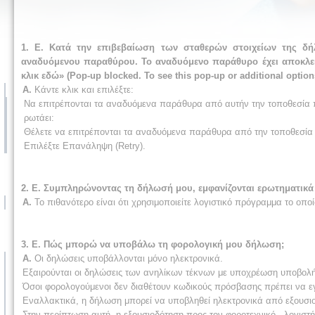
1. Ε. Κατά την επιβεβαίωση των σταθερών στοιχείων της δ
αναδυόμενου παραθύρου. Το αναδυόμενο παράθυρο έχει αποκλεισ
κλικ εδώ» (Pop-up blocked. To see this pop-up or additional option
Α.
Κάντε κλικ και επιλέξτε:
Να επιτρέπονται τα αναδυόμενα παράθυρα από αυτήν την τοποθεσία πάν
ρωτάει:
Θέλετε να επιτρέπονται τα αναδυόμενα παράθυρα από την τοποθεσία ΄ww
Επιλέξτε Επανάληψη (Retry).
2. Ε. Συμπληρώνοντας τη δήλωσή μου, εμφανίζονται ερωτηματικά (
Α.
Το πιθανότερο είναι ότι χρησιμοποιείτε λογιστικό πρόγραμμα το οπ
3. Ε. Πώς μπορώ να υποβάλω τη φορολογική μου δήλωση;
Α.
Οι δηλώσεις υποβάλλονται μόνο ηλεκτρονικά.
Εξαιρούνται οι δηλώσεις των ανηλίκων τέκνων με υποχρέωση υποβολής
Όσοι φορολογούμενοι δεν διαθέτουν κωδικούς πρόσβασης πρέπει να ε
Εναλλακτικά, η δήλωση μπορεί να υποβληθεί ηλεκτρονικά από εξουσιο
Στην περίπτωση αυτή, η εξουσιοδότηση προς τον φοροτεχνικό - λογιστή