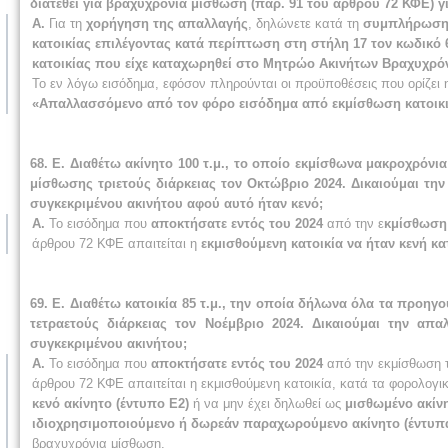
διατεθεί για βραχυχρόνια μίσθωση (παρ. 91 του άρθρου 72 ΚΦΕ) 
Α.
Για τη
χορήγηση της απαλλαγής
, δηλώνετε κατά τη
συμπλήρωση 
κατοικίας επιλέγοντας κατά περίπτωση στη στήλη 17 τον κωδικό
κατοικίας που είχε καταχωρηθεί στο Μητρώο Ακινήτων Βραχυχρό
Το εν λόγω εισόδημα, εφόσον πληρούνται οι προϋποθέσεις που ορίζει 
«Απαλλασσόμενο από τον φόρο εισόδημα από εκμίσθωση κατοικιώ
68. Ε. Διαθέτω ακίνητο 100 τ.μ., το οποίο εκμίσθωνα μακροχρόνια
μίσθωσης τριετούς διάρκειας τον Οκτώβριο 2024. Δικαιούμαι τ
συγκεκριμένου ακινήτου αφού αυτό ήταν κενό;
Α.
Το εισόδημα που
αποκτήσατε εντός του 2024
από την ε
κμίσθωση 
άρθρου 72 ΚΦΕ απαιτείται η
εκμισθούμενη κατοικία να ήταν κενή κατ
69. Ε. Διαθέτω κατοικία 85 τ.μ., την οποία δήλωνα όλα τα προη
τετραετούς διάρκειας τον Νοέμβριο 2024. Δικαιούμαι την α
συγκεκριμένου ακινήτου;
Α.
Το εισόδημα που
αποκτήσατε εντός του 2024
από την εκμίσθωση 
άρθρου 72 ΚΦΕ απαιτείται η εκμισθούμενη κατοικία, κατά τα φορολογ
κενό ακίνητο (έντυπο Ε2)
ή να μην έχει δηλωθεί ως
μισθωμένο ακίνη
ιδιοχρησιμοποιούμενο ή δωρεάν παραχωρούμενο ακίνητο (έντυπα 
βραχυχρόνια μίσθωση.