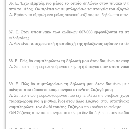
36. Ε. Έχω εξαρτώμενο μέλος το οποίο δηλώνω στον πίνακα 8
από το μέλος. Θα πρέπει να συμπληρώσω τα στοιχεία του εξαρτώμ
Α.
Εφόσον το εξαρτώμενο μέλος συνοικεί μαζί σας και δηλώνεται στον
37. Ε. Στον υποπίνακα των κωδικών 007-008 εμφανίζονται τα σ
φιλοξενίας;
Α.
Δ
εν είναι υποχρεωτική η αποδοχή της φιλοξενίας εφόσον το τέ
38. Ε. Πώς θα συμπληρώσω τη δήλωσή μου όταν διαμένω σε σκηνή
Α.
Σε περίπτωση φορολογούμενου σκηνίτη ή άστεγου στον
υποπίνακα 
39. Ε. Πώς θα συμπληρώσω τη δήλωσή μου όταν διαμένω με το
ακίνητο που ιδιοκατοικούμε ανήκει στον/στη Σύζυγό μου;
Α.
Σε περίπτωση φορολογουμένου που έχει επιλέξει την υποβολή
χωρι
παραχωρούμενο ή μισθωμένο) στον άλλο Σύζυγο
, στον
υποπίνακα
συμπληρώσει τον ΑΦΜ του/της Συζύγου
που ανήκει το ακίνητο.
Ο/Η Σύζυγος στον οποίο ανήκει το ακίνητο δεν θα δηλώσει στον
κωδικ