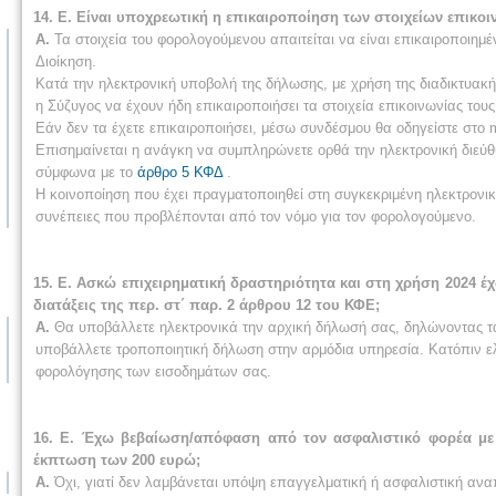
14. Ε. Είναι υποχρεωτική η επικαιροποίηση των στοιχείων επικο
Α.
Τα στοιχεία του φορολογούμενου απαιτείται να είναι επικαιροποιημ
Διοίκηση.
Κατά την ηλεκτρονική υποβολή της δήλωσης, με χρήση της διαδικτυακή
η Σύζυγος να έχουν ήδη επικαιροποιήσει τα στοιχεία επικοινωνίας τ
Εάν δεν τα έχετε επικαιροποιήσει, μέσω συνδέσμου θα οδηγείστε στο
Επισημαίνεται η ανάγκη να συμπληρώνετε ορθά την ηλεκτρονική διεύθυ
σύμφωνα με το
άρθρο 5 ΚΦΔ
.
Η κοινοποίηση που έχει πραγματοποιηθεί στη συγκεκριμένη ηλεκτρονική 
συνέπειες που προβλέπονται από τον νόμο για τον φορολογούμενο.
15. Ε. Ασκώ επιχειρηματική δραστηριότητα και στη χρήση 2024
διατάξεις της περ. στ΄ παρ. 2 άρθρου 12 του ΚΦΕ;
Α.
Θα υποβάλλετε ηλεκτρονικά την αρχική δήλωσή σας, δηλώνοντας τα
υποβάλλετε τροποποιητική δήλωση στην αρμόδια υπηρεσία. Κατόπιν ε
φορολόγησης των εισοδημάτων σας.
16. Ε. Έχω βεβαίωση/απόφαση από τον ασφαλιστικό φορέα με 
έκπτωση των 200 ευρώ;
Α.
Όχι, γιατί δεν λαμβάνεται υπόψη επαγγελματική ή ασφαλιστική ανα