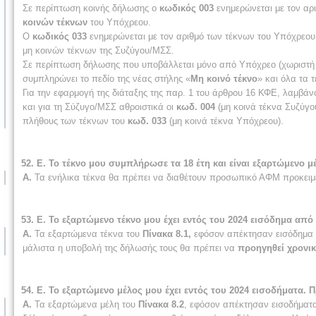
Σε περίπτωση κοινής δήλωσης ο
κωδικός 003
ενημερώνεται με τον αρ
κοινών τέκνων
του Υπόχρεου.
Ο
κωδικός 033
ενημερώνεται με τον αριθμό των τέκνων του Υπόχρεου 
μη κοινών τέκνων της Συζύγου/ΜΣΣ.
Σε περίπτωση δήλωσης που υποβάλλεται μόνο από Υπόχρεο (χωριστή 
συμπληρώνει το πεδίο της νέας στήλης «
Μη κοινό τέκνο
» και όλα τα
Για την εφαρμογή της διάταξης της παρ. 1 του άρθρου 16 ΚΦΕ, λαμβά
και για τη Σύζυγο/ΜΣΣ αθροιστικά οι
κωδ. 004
(μη κοινά τέκνα Συζύγ
πλήθους των τέκνων του
κωδ. 033
(μη κοινά τέκνα Υπόχρεου).
52. Ε. Το τέκνο μου συμπλήρωσε τα 18 έτη και είναι εξαρτώμενο 
Α.
Τα ενήλικα τέκνα θα πρέπει να διαθέτουν προσωπικό ΑΦΜ προκειμ
53. Ε. Το εξαρτώμενο τέκνο μου έχει εντός του 2024 εισόδημα απ
Α.
Τα εξαρτώμενα τέκνα του
Πίνακα 8.1,
εφόσον απέκτησαν εισόδημα 
μάλιστα η υποβολή της δήλωσής τους θα πρέπει να
προηγηθεί χρονι
54. Ε. Το εξαρτώμενο μέλος μου έχει εντός του 2024 εισοδήματα.
Α.
Τα εξαρτώμενα μέλη του
Πίνακα 8.2
, εφόσον απέκτησαν εισοδήματ