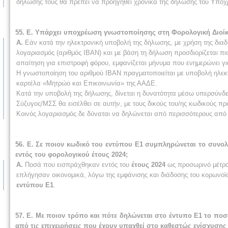
δήλωσής τους θα πρέπει να προηγηθεί χρονικά της δήλωσης του Υπόχ
55. Ε. Υπάρχει υποχρέωση γνωστοποίησης στη Φορολογική Διοίκ
Α.
Εάν κατά την ηλεκτρονική υποβολή της δήλωσης, με χρήση της διαδι
λογαριασμός (αριθμός ΙΒΑΝ) και με βάση τη δήλωση προσδιορίζεται πισ
απαίτηση για επιστροφή φόρου, εμφανίζεται μήνυμα που ενημερώνει γ
Η γνωστοποίηση του αριθμού ΙΒΑΝ πραγματοποιείται με υποβολή ηλε
καρτέλα «Μητρώο και Επικοινωνία» της ΑΑΔΕ.
Κατά την υποβολή της δήλωσης, δίνεται η δυνατότητα μέσω υπερσύνδε
Σύζυγος/ΜΣΣ θα εισέλθει σε αυτήν, με τους δικούς του/ης κωδικούς π
Κοινός λογαριασμός δε δύναται να δηλώνεται από περισσότερους από 
56. Ε. Σε ποιον κωδικό του εντύπου Ε1 συμπληρώνεται το συνο
εντός του φορολογικού έτους 2024;
Α.
Ποσά που εισπράχθηκαν εντός του
έτους 2024
ως προσωρινό μέτρο
επλήγησαν οικονομικά, λόγω της εμφάνισης και διάδοσης του κορωνοϊ
εντύπου Ε1
.
57. Ε. Με ποιον τρόπο και πότε δηλώνεται στο έντυπο Ε1 το ποσ
από τις επιχειρήσεις που έχουν υπαχθεί στο καθεστώς ενίσχυση