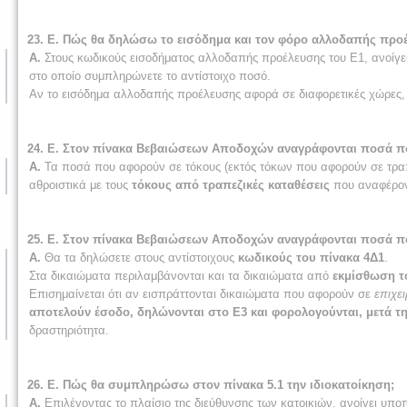
23. Ε. Πώς θα δηλώσω το εισόδημα και τον φόρο αλλοδαπής προ
Α.
Στους κωδικούς εισοδήματος αλλοδαπής προέλευσης του Ε1, ανοίγε
στο οποίο συμπληρώνετε το αντίστοιχο ποσό.
Αν το εισόδημα αλλοδαπής προέλευσης αφορά σε διαφορετικές χώρες, 
24. Ε. Στον πίνακα Βεβαιώσεων Αποδοχών αναγράφονται ποσά π
Α.
Τα ποσά που αφορούν σε τόκους (εκτός τόκων που αφορούν σε τραπε
αθροιστικά με τους
τόκους από τραπεζικές καταθέσεις
που αναφέρον
25. Ε. Στον πίνακα Βεβαιώσεων Αποδοχών αναγράφονται ποσά π
Α.
Θα τα δηλώσετε στους αντίστοιχους
κωδικούς του πίνακα 4Δ1
.
Στα δικαιώματα περιλαμβάνονται και τα δικαιώματα από
εκμίσθωση τ
Επισημαίνεται ότι αν εισπράττονται δικαιώματα που αφορούν σε
επιχε
αποτελούν έσοδο, δηλώνονται στο Ε3 και φορολογούνται, μετά 
δραστηριότητα.
26. Ε. Πώς θα συμπληρώσω στον πίνακα 5.1 την ιδιοκατοίκηση;
Α.
Επιλέγοντας το πλαίσιο της διεύθυνσης των κατοικιών, ανοίγει υποπ