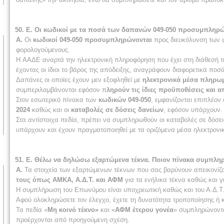
50. Ε. Οι κωδικοί με τα ποσά των δαπανών 049-050 προσυμπληρώ
Α.
Οι
κωδικοί 049-050 προσυμπληρώνονται
προς διευκόλυνση των 
φορολογούμενους.
H ΑΑΔΕ αναρτά την ηλεκτρονική πληροφόρηση που έχει στη διάθεσή 
έχοντας οι ίδιοι το βάρος της απόδειξης, αναγράφουν διαφορετικά π
Δαπάνες οι οποίες έχουν μεν εξοφληθεί με
ηλεκτρονικά μέσα πληρω
συμπεριλαμβάνονται εφόσον π
ληρούν τις ίδιες προϋποθέσεις και
Στον εσωτερικό πίνακα των
κωδικών 049-050
, εμφανίζονται επιπλέον
2024
καθώς και οι
καταβολές σε δόσεις δανείων
, εφόσον υπάρχουν.
Στα αντίστοιχα πεδία, πρέπει να συμπληρωθούν οι καταβολές σε δόσε
υπάρχουν και έχουν πραγματοποιηθεί με τα οριζόμενα μέσα ηλεκτρονι
51. Ε. Θέλω να δηλώσω εξαρτώμενα τέκνα. Ποιον πίνακα συμπλη
Α.
Τα στοιχεία των εξαρτώμενων τέκνων που σας βαρύνουν απεικονίζο
τους όπως ΑΜΚΑ, Α.Δ.Τ. και ΑΦΜ
για τα ενήλικα τέκνα καθώς και γ
Η συμπλήρωση του Επωνύμου είναι υποχρεωτική καθώς και του Α.Δ.Τ. 
Αφού ολοκληρώσετε τον έλεγχο, έχετε τη δυνατότητα τροποποίησης ή 
Τα πεδία «
Μη κοινό τέκνο»
και «
ΑΦΜ έτερου γονέα
» συμπληρώνοντα
προέρχονται από προηγούμενη σχέση.