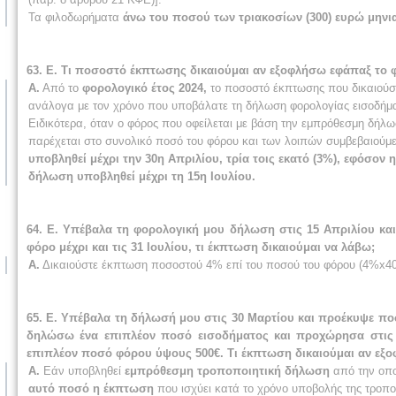
Τα φιλοδωρήματα
άνω του ποσού των τριακοσίων (300) ευρώ μηνι
63. Ε. Τι ποσοστό έκπτωσης δικαιούμαι αν εξοφλήσω εφάπαξ το φό
Α.
Από το
φορολογικό έτος 2024,
το ποσοστό έκπτωσης που δικαιούστ
ανάλογα με τον χρόνο που υποβάλατε τη δήλωση φορολογίας εισοδήμα
Ειδικότερα, όταν ο φόρος που οφείλεται με βάση την εμπρόθεσμη δήλω
παρέχεται στο συνολικό ποσό του φόρου και των λοιπών συμβεβαιούμ
υποβληθεί μέχρι την 30η Απριλίου, τρία τοις εκατό (3%), εφόσον 
δήλωση υποβληθεί μέχρι τη 15η Ιουλίου.
64. Ε. Υπέβαλα τη φορολογική μου δήλωση στις 15 Απριλίου κ
φόρο μέχρι και τις 31 Ιουλίου, τι έκπτωση δικαιούμαι να λάβω;
Α.
Δικαιούστε έκπτωση ποσοστού 4% επί του ποσού του φόρου (4%x400
65. Ε. Υπέβαλα τη δήλωσή μου στις 30 Μαρτίου και προέκυψε π
δηλώσω ένα επιπλέον ποσό εισοδήματος και προχώρησα στις
επιπλέον ποσό φόρου ύψους 500€. Τι έκπτωση δικαιούμαι αν εξο
Α.
Εάν υποβληθεί
εμπρόθεσμη τροποποιητική δήλωση
από την οπ
αυτό ποσό η έκπτωση
που ισχύει κατά το χρόνο υποβολής της τροπο