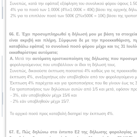
Συνεπώς, κατά την εφάπαξ εξόφληση του συνολικού φόρου ύψους 1.50
4% για το ποσό των 1.000€ (4%x1.000€ = 40€) βάσει της αρχικής δήλ
2% για το επιπλέον ποσό των 500€ (2%x500€ = 10€) βάσει της τροποπ
66. Ε. Έχει προσυμπληρωθεί η δήλωσή μου με βάση τα στοιχεία
είναι ακριβή και πλήρη. Σύμφωνα δε με την προεκκαθάριση, 
καταβάλω εφάπαξ το συνολικό ποσό φόρου μέχρι και τις 31 Ιου
εκκαθαρίστηκε αυτόματα;
Α.
Μετά την
αυτόματη οριστικοποίηση της δήλωσης που προσυμ
φορολογούμενους που υποβάλλουν οι ίδιοι τη δήλωσή τους.
Συνεπώς, δικαιούστε έκπτωση ποσοστού 4% καθώς για τις προεκκαθαρι
έκπτωση 4%, ανεξαρτήτως εάν υποβληθούν από τον φορολογούμενο μέχρ
Έκπτωση 4% παρέχεται και για τροποποιήσεις που θα γίνουν έως τις 3
Για τροποποιήσεις των δηλώσεων αυτών από 1/5 και μετά, εφόσον πρ
- 3%, εάν υποβληθούν μέχρι 15/6 και
- 2% εάν υποβληθούν μέχρι 15/7.
Το αρχικό ποσό προς καταβολή διατηρεί την έκπτωση 4%.
67. Ε, Πώς δηλώνω στο έντυπο Ε2 της δήλωσης φορολογίας ει