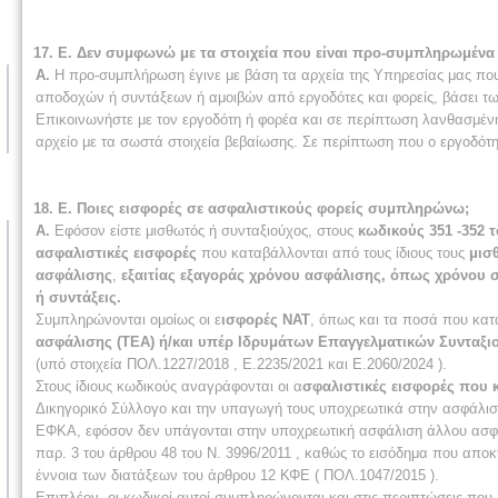
17. Ε. Δεν συμφωνώ με τα στοιχεία που είναι προ-συμπληρωμένα
Α.
Η προ-συμπλήρωση έγινε με βάση τα αρχεία της Υπηρεσίας μας πο
αποδοχών ή συντάξεων ή αμοιβών από εργοδότες και φορείς, βάσει των
Επικοινωνήστε με τον εργοδότη ή φορέα και σε περίπτωση λανθασμένη
αρχείο με τα σωστά στοιχεία βεβαίωσης. Σε περίπτωση που ο εργοδότ
18. Ε. Ποιες εισφορές σε ασφαλιστικούς φορείς συμπληρώνω;
Α.
Εφόσον είστε μισθωτός ή συνταξιούχος, στους
κωδικούς 351 -352 
ασφαλιστικές εισφορές
που καταβάλλονται από τους ίδιους τους
μισθ
ασφάλισης
,
εξαιτίας εξαγοράς χρόνου ασφάλισης, όπως χρόνου σ
ή συντάξεις.
Συμπληρώνονται ομοίως οι ε
ισφορές ΝΑΤ
, όπως και τα ποσά που κατ
ασφάλισης (ΤΕΑ) ή/και υπέρ Ιδρυμάτων Επαγγελματικών Συνταξιοδ
(υπό στοιχεία ΠΟΛ.1227/2018 , Ε.2235/2021 και Ε.2060/2024 ).
Στους ίδιους κωδικούς αναγράφονται οι α
σφαλιστικές εισφορές που 
Δικηγορικό Σύλλογο και την υπαγωγή τους υποχρεωτικά στην ασφάλισ
ΕΦΚΑ, εφόσον δεν υπάγονται στην υποχρεωτική ασφάλιση άλλου ασφαλ
παρ. 3 του άρθρου 48 του Ν. 3996/2011 , καθώς το εισόδημα που αποκ
έννοια των διατάξεων του άρθρου 12 ΚΦΕ ( ΠΟΛ.1047/2015 ).
Επιπλέον, οι κωδικοί αυτοί συμπληρώνονται και στις περιπτώσεις που