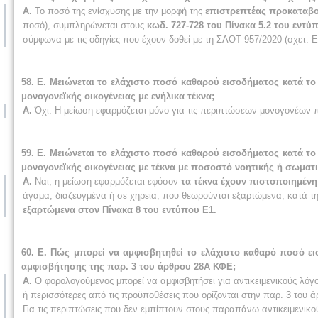
Α.
Το ποσό της ενίσχυσης με την μορφή της
επιστρεπτέας προκαταβ
ποσό), συμπληρώνεται στους
κωδ. 727-728 του Πίνακα 5.2 του εντύ
σύμφωνα με τις οδηγίες που έχουν δοθεί με τη ΣΛΟΤ 957/2020 (σχετ. Ε
58. Ε. Μειώνεται το ελάχιστο ποσό καθαρού εισοδήματος κατά το
μονογονεϊκής οικογένειας με ενήλικα τέκνα;
Α.
Όχι. Η μείωση εφαρμόζεται μόνο για τις περιπτώσεων μονογονέων 
59. Ε. Μειώνεται το ελάχιστο ποσό καθαρού εισοδήματος κατά το
μονογονεϊκής οικογένειας με τέκνα με ποσοστό νοητικής ή σωματι
Α.
Ναι, η μείωση εφαρμόζεται εφόσον
τα τέκνα έχουν πιστοποιημένη
άγαμα, διαζευγμένα ή σε χηρεία, που θεωρούνται εξαρτώμενα, κατά τ
εξαρτώμενα στον Πίνακα 8 του εντύπου Ε1.
60. Ε. Πώς μπορεί να αμφισβητηθεί το ελάχιστο καθαρό ποσό ε
αμφισβήτησης της παρ. 3 του άρθρου 28Α ΚΦΕ;
Α.
Ο φορολογούμενος μπορεί να αμφισβητήσει για αντικειμενικούς λόγ
ή περισσότερες από τις προϋποθέσεις που ορίζονται στην παρ. 3 του
Για τις περιπτώσεις που δεν εμπίπτουν στους παραπάνω αντικειμενικο