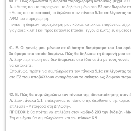
40. Ε. Πώς δηλώνεται η δωρεάν παραχώρηση κατοικίας μέχρι 200 τ
Α.
• Αυτός που το παραχωρεί, το δηλώνει μόνο στο
Ε2 σαν δωρεάν π
• Αυτός που το
κατοικεί
, το δηλώνει στον
πίνακα 5.1α επιλέγοντας τ
ΑΦΜ του παραχωρητή.
Γενικά, η δωρεάν παραχώρηση μιας κύριας κατοικίας επιφάνειας μέχρι 
γιαγιάδες κ.λπ.) και προς κατιόντες (παιδιά, εγγόνια κ.λπ.) εξ αίματος 
41. Ε. Οι γονείς μου μένουν σε ιδιόκτητο διαμέρισμα του 1ου ορ
3ο όροφο στο οποίο διαμένω. Πώς θα δηλώσω τη διαμονή μου σ
Α.
Στην περίπτωσή σας
δεν διαμένετε στο ίδιο σπίτι με τους γονεί
να κατοικείτε.
Επομένως, πρέπει να συμπληρώσετε τον π
ίνακα 5.1α επιλέγοντας τ
στο
Ε2 που υποβάλλουν αναγράφουν το ακίνητο ως δωρεάν παρα
42. Ε. Πώς θα συμπληρώσω τον πίνακα της ιδιοκατοίκησης όταν έ
Α.
Στον
πίνακα 5.1.
επιλέγοντας το πλαίσιο της διεύθυνσης της κύριας 
επιλέξετε «Μεταφορά στη Δήλωση».
ΠΡΟΣΟΧΗ:
θα πρέπει να επιλέξετε στον
κωδικό 203 την ένδειξη «Μ
Στη συνέχεια θα συμπληρώσετε και τον
πίνακα 6.9.