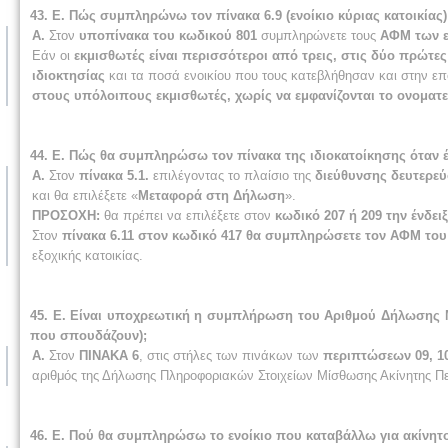
43. Ε. Πώς συμπληρώνω τον πίνακα 6.9 (ενοίκιο κύριας κατοικίας
Α.
Στον
υποπίνακα του κωδικού 801
συμπληρώνετε τους
ΑΦΜ των εκ
Εάν οι
εκμισθωτές είναι περισσότεροι από τρεις, στις δύο πρώτ
ιδιοκτησίας
και τα ποσά ενοικίου που τους κατεβλήθησαν και στην ε
στους υπόλοιπους εκμισθωτές, χωρίς να εμφανίζονται το ονομα
44. Ε. Πώς θα συμπληρώσω τον πίνακα της ιδιοκατοίκησης όταν 
Α.
Στον
πίνακα 5.1.
επιλέγοντας το πλαίσιο της
διεύθυνσης δευτερεύ
και θα επιλέξετε «
Μεταφορά στη Δήλωση
».
ΠΡΟΣΟΧΗ:
θα πρέπει να επιλέξετε στον
κωδικό 207 ή 209 την ένδει
Στον
πίνακα 6.11 στον κωδικό 417 θα συμπληρώσετε τον ΑΦΜ του 
εξοχικής κατοικίας.
45. Ε. Είναι υποχρεωτική η συμπλήρωση του Αριθμού Δήλωσης Μί
που σπουδάζουν);
Α.
Στον
ΠΙΝΑΚΑ 6
, στις στήλες των πινάκων των
περιπτώσεων 09, 10
αριθμός της Δήλωσης Πληροφοριακών Στοιχείων Μίσθωσης Ακίνητης Πε
46. Ε. Πού θα συμπληρώσω το ενοίκιο που καταβάλλω για ακίνητο