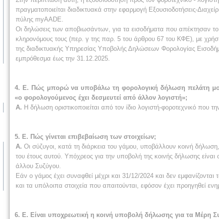
πραγματοποιείται διαδικτυακά στην εφαρμογή Εξουσιοδοτήσεις-Διαχεί
πύλης myAADE.
Οι δηλώσεις των αποβιωσάντων, για τα εισοδήματα που απέκτησαν το 
κληρονόμους τους (περ. γ της παρ. 5 του άρθρου 67 του ΚΦΕ), με χρή
της διαδικτυακής Υπηρεσίας Υποβολής Δηλώσεων Φορολογίας Εισοδ
εμπρόθεσμα έως την 31.12.2025.
4. Ε. Πώς μπορώ να υποβάλω τη φορολογική δήλωση πελάτη μου
«ο φορολογούμενος έχει δεσμευτεί από άλλον λογιστή»;
Α.
Η δήλωση οριστικοποιείται από τον ίδιο λογιστή-φοροτεχνικό που την 
5. Ε. Πώς γίνεται επιβεβαίωση των στοιχείων;
Α.
Οι σύζυγοι, κατά τη διάρκεια του γάμου, υποβάλλουν κοινή δήλωση,
του έτους αυτού. Υπόχρεος για την υποβολή της κοινής δήλωσης είναι
άλλου Συζύγου.
Εάν ο γάμος έχει συναφθεί μέχρι και 31/12/2024 και δεν εμφανίζοντα
και τα υπόλοιπα στοιχεία που απαιτούνται, εφόσον έχει προηγηθεί ε
6. Ε. Είναι υποχρεωτική η κοινή υποβολή δήλωσης για τα Μέρη