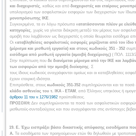
και διαχειριστές
, καθώς και από
διαχειριστές και εταίρους μονοπ
υπολογισμού των ασφαλιστικών εισφορών των διαχειριστών των Ιδιωτ
μονοπρόσωπης ΙΚΕ
.
Συγκεκριμένα, τα εν λόγω πρόσωπα κ
ατατάσσονται πλέον με ελεύθε
κατηγορίες
, χωρίς να γίνεται διάκριση μεταξύ του μέρους των ασφαλι
αμοιβή που λαμβάνουν ως διαχειριστές η οποία θεωρείται εισόδημα απ
Οι κ
αταβληθείσες ασφαλιστικές εισφορές μερίζονται από τον ίδιο
(μέρισμα και μισθωτή εργασία) και στους κωδικούς 351 - 352
συμπ
εισόδημα από μισθωτή εργασία (αμοιβή διαχείρισης)
( ΠΟΛ. 1113/
Στην περίπτωση που
δε διανέμεται μέρισμα από την ΙΚΕ και λαμβά
των εισφορών από την αμοιβή διοίκησης
. Σ
τους ίδιους κωδικούς αναγράφονται ομοίως και οι καταβληθείσες ασφ
έχουν εταιρική ιδιότητα.
Επιπρόσθετα, στους
κωδικούς 351-352
συμπληρώνονται και τα ποσά 
κλάδο ασθενείας του τ. ΙΚΑ - ΕΤΑΜ
, από Έλληνες υπηκόους ή ομογενε
άρθρου 11 του ν.1276/1982
προϋποθέσεις.
ΠΡΟΣΟΧΗ:
Δεν συμπληρώνονται τα ποσά των ασφαλιστικών εισφορών 
μισθωτούς-συνταξιούχους και που αναγράφονται στις αντίστοιχες βεβ
19. Ε. Έχω εισπράξει βάσει δικαστικής απόφασης εισοδήματα πο
Α.
Τα εισοδήματα των προηγούμενων ετών θα δηλωθούν με τροποποιητ