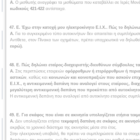
Α.
Ο μισθωτής αναγράφει τα μισθώματα που καταβάλλει σε Ιερές Μον
κωδικούς 421-422
αντίστοιχα.
47. Ε. Έχω στην κατοχή μου ηλεκτροκίνητο Ε.Ι.Χ.. Πώς το δηλώνω
Α.
Για το συγκεκριμένο τύπο αυτοκινήτων δεν απαιτείται η συμπλήρωσ
Αντίθετα, στον Πίνακα των οχημάτων, πρέπει υποχρεωτικά να δηλωθεί 
ευρώ).
48. Ε. Πώς δηλώνει εταίρος-διαχειριστής-διευθύνων σύμβουλος τ
Α.
Στις περιπτώσεις εταιρειών
ομόρρυθμων ή ετερόρρυθμων ή περιορ
αστικών
, καθώς και
κοινωνιών και κοινοπραξιών που ασκούν επι
Ε.Ι.Χ., η αντικειμενική δαπάνη που αναλογεί στους εταίρους, δια
μεγαλύτερη αντικειμενική δαπάνη που προκύπτει από αυτοκίνητο 
Η αντικειμενική δαπάνη που αναλογεί από αυτοκίνητο εταιρείας συμπ
49. Ε. Για σκάφος που είναι σε ακινησία υπολογίζεται ετήσια τεκ
Α.
Δεν υπολογίζεται ετήσια
τεκμαρτή δαπάνη σε σκάφος σε ακινησί
ακριβώς το χρονικό διάστημα της ακινησίας μέσα στο έτος.
Στην ηλεκτρονική υποβολή, θα πρέπει να συμπληρώσετε όλα τα στοιχεί
δαπάνης» την ακινησία, ενώ θα συμπληρώσετε και τον αριθμό πρωτοκό