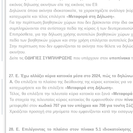
εικόνας δήλωσης ακινήτων είτε της εικόνας του Ε9.
Δηλώνετε όποια ακίνητα ιδιοκατοικείτε, τα χαρακτηρίζετε ανάλογα (κύρι
καταχωρείτε και τέλος επιλέγετε «
Μεταφορά στη Δήλωση
».
Για την περίπτωση βοηθητικών χώρων που δεν βρίσκονται στην ίδια οικο
συμπληρώνονται στα αντίστοιχα πεδία της κύριας ή των δευτερευουσώ
Επιπρόσθετα, για την δήλωση χρήσης αυτοτελών βοηθητικών χώρων χωρ
πεδίο των βοηθητικών χώρων και στην χρήση επιλέγεται αυτοτελείς βοη
Στην περίπτωση που δεν εμφανίζονται τα ακίνητα που θέλετε να δηλώσ
ακινήτου.
Δείτε τις
ΟΔΗΓΙΕΣ ΣΥΜΠΛΗΡΩΣΗΣ
που υπάρχουν στον
υποπίνακα
τ
27. Ε. Έχω αλλάξει κύρια κατοικία μέσα στο 2024, πώς το δηλώνω
Α.
Θα επιλέξετε το πλαίσιο της διεύθυνσης της κύριας κατοικίας για να 
καταχωρήσετε και θα επιλέξετε «
Μεταφορά στη Δήλωση
».
Τέλος, θα επιλέξετε την τελευταία κύρια κατοικία και ξανά «
Μεταφορά
Τα στοιχεία της τελευταίας κύριας κατοικίας θα εμφανισθούν στον
πίνα
μεταφερθεί στον
κωδικό 707 για τον υπόχρεο και 708 για τον/τη Σύ
Χρειάζεται προσοχή στα μηνύματα που εμφανίζονται κατά την εισαγωγ
28. Ε. Επιλέγοντας το πλαίσιο στον πίνακα 5.1 ιδιοκατοίκησης