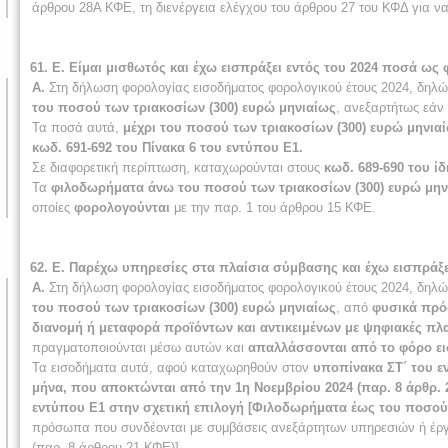
άρθρου 28Α ΚΦΕ, τη διενέργεια ελέγχου του άρθρου 27 του ΚΦΔ για να 
61. Ε. Είμαι μισθωτός και έχω εισπράξει εντός του 2024 ποσά ω
Α.
Στη δήλωση φορολογίας εισοδήματος φορολογικού έτους 2024, δηλώ
του ποσού των τριακοσίων (300) ευρώ μηνιαίως
, ανεξαρτήτως εάν
Τα ποσά αυτά,
μέχρι του ποσού των τριακοσίων (300) ευρώ μηνι
κωδ. 691-692 του Πίνακα 6 του εντύπου Ε1.
Σε διαφορετική περίπτωση, καταχωρούνται στους
κωδ. 689-690 του ίδ
Τα
φιλοδωρήματα άνω του ποσού των τριακοσίων (300) ευρώ μην
οποίες
φορολογούνται
με την παρ. 1 του άρθρου 15 ΚΦΕ.
62. Ε. Παρέχω υπηρεσίες στα πλαίσια σύμβασης και έχω εισπράξ
Α.
Στη δήλωση φορολογίας εισοδήματος φορολογικού έτους 2024, δηλώ
του ποσού των τριακοσίων (300) ευρώ μηνιαίως
, από
φυσικά πρό
διανομή ή μεταφορά προϊόντων και αντικειμένων με ψηφιακές πλ
πραγματοποιούνται μέσω αυτών και
απαλλάσσονται από το φόρο ε
Τα εισοδήματα αυτά, αφού καταχωρηθούν στον
υποπίνακα ΣΤ΄ του εν
μήνα, που αποκτώνται από την 1η Νοεμβρίου 2024 (παρ. 8 άρθρ. 
εντύπου Ε1 στην σχετική επιλογή [Φιλοδωρήματα έως του ποσού 
πρόσωπα που συνδέονται με συμβάσεις ανεξάρτητων υπηρεσιών ή έργο
(παρ. 8 άρθρου 21 ΚΦΕ)].