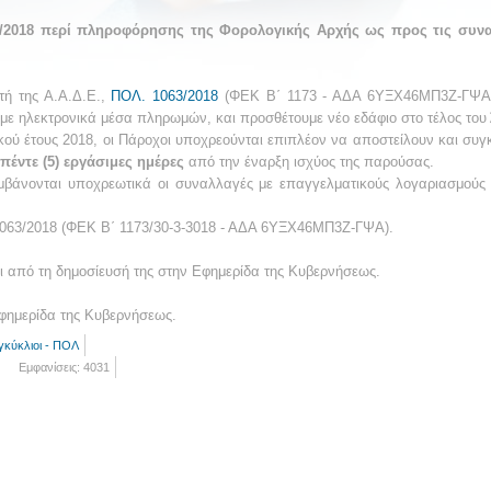
/2018 περί πληροφόρησης της Φορολογικής Αρχής ως προς τις συνα
τή της Α.Α.Δ.Ε.,
ΠΟΛ. 1063/2018
(ΦΕΚ Β΄ 1173 - ΑΔΑ 6ΥΞΧ46ΜΠ3Ζ-ΓΨΑ),
ε ηλεκτρονικά μέσα πληρωμών, και προσθέτουμε νέο εδάφιο στο τέλος του 
ικού έτους 2018, οι Πάροχοι υποχρεούνται επιπλέον να αποστείλουν και συγκ
πέντε (5) εργάσιμες ημέρες
από την έναρξη ισχύος της παρούσας.
μβάνονται υποχρεωτικά οι συναλλαγές με επαγγελματικούς λογαριασμούς 
. 1063/2018 (ΦΕΚ Β΄ 1173/30-3-3018 - ΑΔΑ 6ΥΞΧ46ΜΠ3Ζ-ΓΨΑ).
ι από τη δημοσίευσή της στην Εφημερίδα της Κυβερνήσεως.
φημερίδα της Κυβερνήσεως.
γκύκλιοι - ΠΟΛ
Εμφανίσεις: 4031