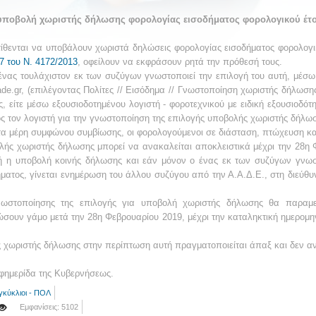
υποβολή χωριστής δήλωσης φορολογίας εισοδήματος φορολογικού έτ
ίθενται να υποβάλουν χωριστά δηλώσεις φορολογίας εισοδήματος φορολογικ
7 του Ν. 4172/2013
, οφείλουν να εκφράσουν ρητά την πρόθεσή τους.
νας τουλάχιστον εκ των συζύγων γνωστοποιεί την επιλογή του αυτή, μέσω τ
de.gr, (επιλέγοντας Πολίτες // Εισόδημα // Γνωστοποίηση χωριστής δήλωσης)
, είτε μέσω εξουσιοδοτημένου λογιστή - φοροτεχνικού με ειδική εξουσιοδό
ς τον λογιστή για την γνωστοποίηση της επιλογής υποβολής χωριστής δήλωσ
τα μέρη συμφώνου συμβίωσης, οι φορολογούμενοι σε διάσταση, πτώχευση κ
ής χωριστής δήλωσης μπορεί να ανακαλείται αποκλειστικά μέχρι την 28η
ατή η υποβολή κοινής δήλωσης και εάν μόνον ο ένας εκ των συζύγων γνωσ
ατος, γίνεται ενημέρωση του άλλου συζύγου από την Α.Α.Δ.Ε., στη διεύθυν
ωστοποίησης της επιλογής για υποβολή χωριστής δήλωσης θα παραμείν
ουν γάμο μετά την 28η Φεβρουαρίου 2019, μέχρι την καταληκτική ημερομ
 χωριστής δήλωσης στην περίπτωση αυτή πραγματοποιείται άπαξ και δεν αν
φημερίδα της Κυβερνήσεως.
γκύκλιοι - ΠΟΛ
Εμφανίσεις: 5102