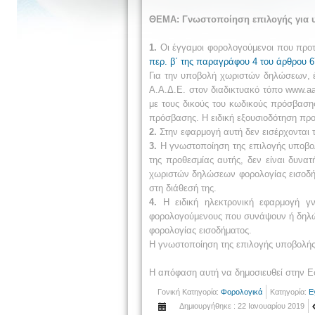
ΘΕΜΑ: Γνωστοποίηση επιλογής για 
1.
Οι έγγαμοι φορολογούμενοι που προτ
περ. β΄ της παραγράφου 4 του άρθρου 6
Για την υποβολή χωριστών δηλώσεων, έ
Α.Α.Δ.Ε. στον διαδικτυακό τόπο www.aa
με τους δικούς του κωδικούς πρόσβασης
πρόσβασης. Η ειδική εξουσιοδότηση προ
2.
Στην εφαρμογή αυτή δεν εισέρχονται 
3.
Η γνωστοποίηση της επιλογής υποβολ
της προθεσμίας αυτής, δεν είναι δυν
χωριστών δηλώσεων φορολογίας εισοδήμ
στη διάθεσή της.
4.
Η ειδική ηλεκτρονική εφαρμογή γν
φορολογούμενους που συνάψουν ή δηλώσ
φορολογίας εισοδήματος.
Η γνωστοποίηση της επιλογής υποβολής
Η απόφαση αυτή να δημοσιευθεί στην Ε
Γονική Κατηγορία:
Φορολογικά
Κατηγορία:
Ε
Δημιουργήθηκε : 22 Ιανουαρίου 2019