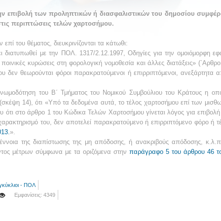
την επιβολή των προληπτικών ή διασφαλιστικών του δημοσίου συμφέ
 στις περιπτώσεις τελών χαρτοσήμου.
πί του θέματος, διευκρινίζονται τα κάτωθι:
ι διατυπωθεί με την ΠΟΛ. 1317/2.12.1997, Οδηγίες για την ομοιόμορφη ε
 ποινικές κυρώσεις στη φορολογική νομοθεσία και άλλες διατάξεις» (`Αρθρο 1
ου δεν θεωρούνται φόροι παρακρατούμενοι ή επιρριπτόμενοι, ανεξάρτητα 
Γνωμοδότηση του Β΄ Τμήματος του Νομικού Συμβούλιου του Κράτους η οποί
κέψη 14), ότι «Υπό τα δεδομένα αυτά, το τέλος χαρτοσήμου επί των μισθωμά
υ ότι στο άρθρο 1 του Κώδικα Τελών Χαρτοσήμου γίνεται λόγος για επιβολ
 χαρακτηρισμό του, δεν αποτελεί παρακρατούμενο ή επιρριπτόμενο φόρο ή τέ
013.
».
ννοια της διαπίστωσης της μη απόδοσης, ή ανακριβούς απόδοσης, κ.λ.π
ντος μέτρων σύμφωνα με τα οριζόμενα στην
παράγραφο 5 του άρθρου 46 τ
γκύκλιοι - ΠΟΛ
Εμφανίσεις: 4349