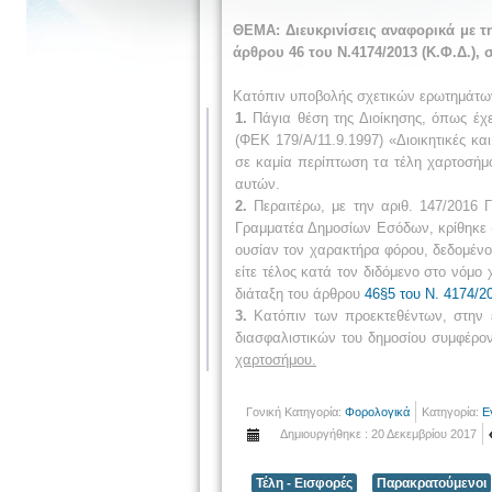
ΘΕΜΑ:
Διευκρινίσεις αναφορικά με 
άρθρου 46 του Ν.4174/2013 (Κ.Φ.Δ.),
Κατόπιν υποβολής σχετικών ερωτημάτων ε
1.
Πάγια θέση της Διοίκησης, όπως έχε
(ΦΕΚ 179/Α/11.9.1997) «Διοικητικές και
σε καμία περίπτωση τα τέλη χαρτοσήμ
αυτών.
2.
Περαιτέρω, με την αριθ. 147/2016 
Γραμματέα Δημοσίων Εσόδων, κρίθηκε (σ
ουσίαν τον χαρακτήρα φόρου, δεδομένο
είτε τέλος κατά τον διδόμενο στο νόμο
διάταξη του άρθρου
46§5 του Ν. 4174/2
3.
Κατόπιν των προεκτεθέντων, στην έ
διασφαλιστικών του δημοσίου συμφέρο
χαρτοσήμου.
Γονική Κατηγορία:
Φορολογικά
Κατηγορία:
Ε
Δημιουργήθηκε : 20 Δεκεμβρίου 2017
Τέλη - Εισφορές
Παρακρατούμενοι