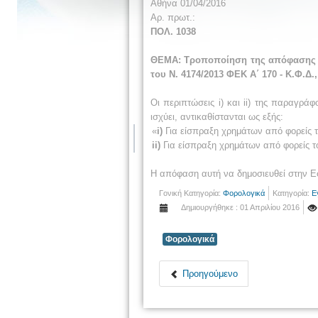
Αθήνα 01/04/2016
Αρ. πρωτ.:
ΠΟΛ. 1
038
ΘΕΜΑ:
Τροποποίηση της απόφασης Γε
του Ν. 4174/2013 ΦΕΚ Α΄ 170 - Κ.Φ.Δ.,
Οι περιπτώσεις i) και ii) της παραγράφ
ισχύει, αντικαθίστανται ως εξής:
«
i)
Για είσπραξη χρημάτων από φορείς τ
ii)
Για είσπραξη χρημάτων από φορείς το
Η απόφαση αυτή να δημοσιευθεί στην Ε
Γονική Κατηγορία:
Φορολογικά
Κατηγορία:
Ε
Δημιουργήθηκε : 01 Απριλίου 2016
Φορολογικά
Προηγούμενο