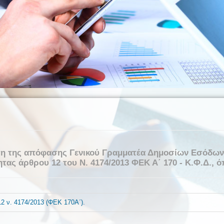
η της απόφασης Γενικού Γραμματέα Δημοσίων Εσόδων 
τας άρθρου 12 του Ν. 4174/2013 ΦΕΚ Α΄ 170 - Κ.Φ.Δ., ό
2 ν. 4174/2013 (ΦΕΚ 170Α΄).