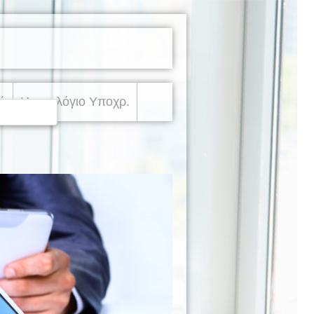
ά
Ημερολόγιο Υποχρ.