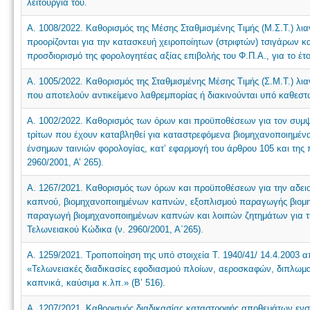
λειτουργία του.
Α. 1008/2022. Καθορισμός της Μέσης Σταθμισμένης Τιμής (Μ.Σ.Τ.) 
προορίζονται για την κατασκευή χειροποίητων (στριφτών) τσιγάρων 
προσδιορισμό της φορολογητέας αξίας επιβολής του Φ.Π.Α., για το έτ
Α. 1005/2022. Καθορισμός της Σταθμισμένης Μέσης Τιμής (Σ.Μ.Τ.) λια
που αποτελούν αντικείμενο λαθρεμπορίας ή διακινούνται υπό καθεστώ
Α. 1002/2022. Καθορισμός των όρων και προϋποθέσεων για τον συμψ
τρίτων που έχουν καταβληθεί για καταστρεφόμενα βιομηχανοποιημέν
ένσημων ταινιών φορολογίας, κατ’ εφαρμογή του άρθρου 105 και της 
2960/2001, Α’ 265).
Α. 1267/2021. Καθορισμός των όρων και προϋποθέσεων για την αδει
καπνού, βιομηχανοποιημένων καπνών, εξοπλισμού παραγωγής βιομ
παραγωγή βιομηχανοποιημένων καπνών και λοιπών ζητημάτων για τη
Τελωνειακού Κώδικα (ν. 2960/2001, Α΄265).
Α. 1259/2021. Τροποποίηση της υπό στοιχεία Τ. 1940/41/ 14.4.2003
«Τελωνειακές διαδικασίες εφοδιασμού πλοίων, αεροσκαφών, διπλωμ
καπνικά, καύσιμα κ.λπ.» (Β’ 516).
Α. 1207/2021. Καθορισμός διαδικασίας καταστροφής αποθεμάτων ενσ