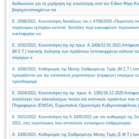
διαδικασιών για τη χορήγηση της απαλλαγής από τον Ειδικό Φόρο Κα
βιομηχανοποιημένων κα
Ε. 2048/2021. Κοινοποίηση διατάξεων του ν.4758/2020 «Περιστολή τ
παράνομου εμπορίου καπνού, διατάξεις περί κοινωφελών περιουσιών 
κυκλοφορίας κα
Ε. 2032/2021. Κοινοποίηση της αρ.πρωτ. Α.1006/12.01.2021 Απόφαση
(Μ.Σ.Τ.) λιανικής πώλησης των προϊόντων λεπτοκομμένου καπνού που
τσιγάρων κ
Α. 1006/2021. Καθορισμός της Μέσης Σταθμισμένης Τιμής (Μ.Σ.Τ.) 
προορίζονται για την κατασκευή χειροποίητων (στριφτών) τσιγάρων 
προσδιορισμό
Ε. 2024/2021. Κοινοποίηση της αρ. πρωτ. Α. 1281/16.12.2020 Απόφασ
απαλλαγές των αλκοολούχων ποτών και καπνικών προϊόντων που π
Πληροφοριών (ENISA), Ευρωπαϊκός Οργανισμός Κυβερνοασφάλειας 
Ε. 2022/2022. Κοινοποίηση της Α.1005/2021 για τον καθορισμό της Σ
2021, στις περιπτώσεις που αποτελούν αντικείμενο λαθρεμπορίας
Α. 1005/2021. Καθορισμός της Σταθμισμένης Μέσης Τιμής (Σ.Μ.Τ.) λια