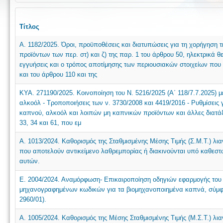
Τίτλος
Α. 1182/2025. Όροι, προϋποθέσεις και διατυπώσεις για τη χορήγηση
προϊόντων των περ. στ) και ζ) της παρ. 1 του άρθρου 50, ηλεκτρικά 
εγγυήσεις και ο τρόπος αποτίμησης των περιουσιακών στοιχείων που 
και του άρθρου 110 και της
ΚΥΑ. 271190/2025. Κοινοποίηση του Ν. 5216/2025 (Α΄ 118/7.7.2025) 
αλκοόλ - Τροποποιήσεις των ν. 3730/2008 και 4419/2016 - Ρυθμίσει
καπνού, αλκοόλ και λοιπών μη καπνικών προϊόντων και άλλες διατάξεις
33, 34 και 61, που εμ
Α. 1013/2024. Καθορισμός της Σταθμισμένης Μέσης Τιμής (Σ.Μ.Τ.) λια
που αποτελούν αντικείμενο λαθρεμπορίας ή διακινούνται υπό καθεστώ
αυτών.
Ε. 2004/2024. Αναμόρφωση- Επικαιροποίηση οδηγιών εφαρμογής του
μηχανογραφημένων κωδικών για τα βιομηχανοποιημένα καπνά, σύμφω
2960/01).
Α. 1005/2024. Καθορισμός της Μέσης Σταθμισμένης Τιμής (Μ.Σ.Τ.) 