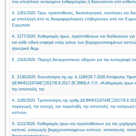
που αποτελούν αντικείμενο λαθρεμπορίας ή διακινούνται υπό καθεστώ
Α. 1281/2020. Όροι, προϋποθέσεις, δικαιολογητικά, ποσότητες και
με απαλλαγή από τις δασμοφορολογικές επιβαρύνσεις από τον Ευρω
Ευρωπαϊκ
Α. 1277/2020. Καθορισμός όρων, προϋποθέσεων και διαδικασιών γι
και κάθε ειδική εισφορά υπέρ τρίτων των βιομηχανοποιημένων καπ
ηλεκτρικά θερμ
Ε. 2163/2020. Παροχή διευκρινιστικών οδηγιών για την καταγραφή 
Ε. 2130/2020. Κοινοποίηση της αρ. Α.1180/28.7.2020 Απόφασης Υφυπ
ΔΕΦΚΦ1119744ΕΞ2017/8.8.2017 (Β ́2889) Α.Υ.Ο. «Καθορισμός όρων 
την αποστολή, την
Α. 1180/2020. Τροποποίηση της αριθμ.ΔΕΦΚΦ1119744ΕΞ2017/8.8.2017
παραγωγή, την κατοχή, την παραλαβή, την αποστολή, την εισαγωγή
καπνών,
Α. 1121/2020. Καθορισμός όρων και προϋποθέσεων για την χορήγηση
καπνού, εισαγωγής βιομηχανοποιημένων καπνών, κατασκευής, αποσ
βιομηχανοποιημένων